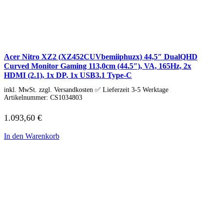
Galaxy Book4 Ultra
Galaxy Book4 Win Pro
Galaxy Book3 360
Schenker / XMG
Convertible / 2-in-1
Notebook Zubehör
Laptoptaschen
Acer Nitro XZ2 (XZ452CUVbemiiphuzx) 44,5″ DualQHD
Tastatur
Curved Monitor Gaming 113,0cm (44.5″), VA, 165Hz, 2x
Mäuse
HDMI (2.1), 1x DP, 1x USB3.1 Type-C
Mauspads
inkl. MwSt. zzgl. Versandkosten ✅ Lieferzeit 3-5 Werktage
Netzteil
Artikelnummer:
CS1034803
Alle ansehen
PC Systeme
1.093,60
€
APPLE
Alle APPLE Modelle anzeigen
In den Warenkorb
iMac
Mac mini
Mac Studio
Mac Pro
iMac Zubehör
Acer PC
Alle Acer PCs anzeigen
Acer Consumer PCs
Acer Gaming PCs
Acer Business PCs