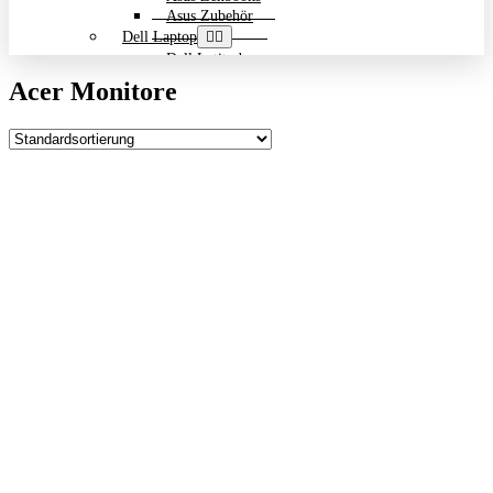
Asus Zubehör
Dell Laptop
Dell Latitude
Dell Precision
Acer Monitore
Dell Zubehör
Gigabyte Laptop
Gigabyte Aero
Gigabyte Aorus
Gigabyte Multimedia und Ultrabooks
Backpack Bundle Aktion
HP Laptop
200 Serie
Dragonfly
EliteBook
ENVY
OmniBook
Pavilion
HP ProBook
Spectre
ZBook Workstation
ZBook Firefly
ZBook Fury
ZBook Power
ZBook Studio