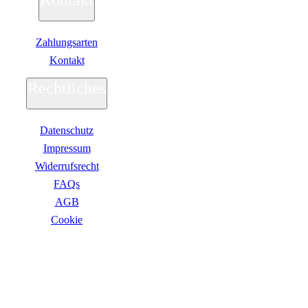
Kontakt
Kaspersky
Kaspersky Standard, Plus, Premium
Kaspersky Small Office Security
MAGIX
Zahlungsarten
McAfee
Kontakt
Microsoft
NordVPN
Rechtliches
Norton
Parallels
Microsoft
Windows 11
Datenschutz
Office
Impressum
Xbox Game Pass
Betriebssysteme
Widerrufsrecht
Security & Backup
FAQs
Antivirus & Sicherheit
AGB
F-Secure
G DATA
Сookie
Kaspersky
McAfee
ZAHLUNGSARTEN
Norton
Backup & Brennen
Büro-Software
Finanzen & Steuern
Lexware