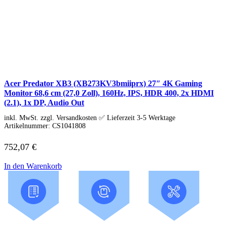
Asus PC
Captiva PC
Alle Captiva PCs anzeigen
Business Captiva
Advanced Gaming Captiva
Ultimate Gaming Captiva
Highend Gaming Captiva
Workstation Captiva
Acer Predator XB3 (XB273KV3bmiiprx) 27″ 4K Gaming
Fractal Design
Monitor 68,6 cm (27,0 Zoll), 160Hz, IPS, HDR 400, 2x HDMI
Dell PC
(2.1), 1x DP, Audio Out
Alle Dell PCs anzeigen
DELL Professional PCs
inkl. MwSt. zzgl. Versandkosten ✅ Lieferzeit 3-5 Werktage
DELL Workstations
Artikelnummer:
CS1041808
Fujitsu PC
Gigabyte PC
752,07
€
Hm24 PC
HP PC
In den Warenkorb
Alle HP PCs anzeigen
HP Consumer PCs
HP All-in-Ones
OMEN PC
VICTUS by HP PCs
HP Professional PCs
HP Workstations