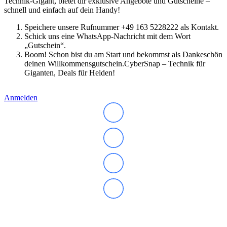
Technik-Gigant, bietet dir exklusive Angebote und Gutscheine –
Laufwerke
schnell und einfach auf dein Handy!
Lüfter
Mainboards
Speichere unsere Rufnummer +49 163 5228222 als Kontakt.
Netzteile
Schick uns eine WhatsApp-Nachricht mit dem Wort
Prozessoren
„Gutschein“.
Soundkarten
Boom! Schon bist du am Start und bekommst als Dankeschön
Gaming
deinen Willkommensgutschein.CyberSnap – Technik für
Gaming Laptops
Giganten, Deals für Helden!
Acer Gaming Laptops
Acer Nitro Gaming
Acer Predator Gaming
Anmelden
Asus Gaming
Asus ROG Gaming
Asus TUF Gaming
HP Gaming Laptops
Omen Gaming Laptop
Victus Gaming Laptop
Lenovo Gaming
Razer Laptop
Razer Blade 18
Razer Blade 16
Razer Blade 14
Gaming PC
Abonnieren Sie unseren Newsletter
Gaming Headsets