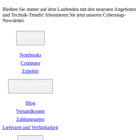
Gaming Maus
Gaming Tastatur
Bleiben Sie immer auf dem Laufenden mit den neuesten Angeboten
Gaming Monitor
und Technik-Trends! Abonnieren Sie jetzt unseren Cybersnap-
Gaming Stühle
Newsletter.
Software
Alle Hersteller
Produkte
Adobe
Acrobat
Creative Cloud
Notebooks
Lightroom
Premiere Pro
Computer
Acronis
Zubehör
Ashampoo
Bitdefender
Informationen
Buhl Data
Corel
Cyberlink
ESET
Blog
F-Secure
Versandkosten
F-Secure Total
F-Secure Internet Security
Zahlungsarten
F-Secure VPN
Lieferzeit und Verfügbarkeit
F-Secure ID Protection
G DATA