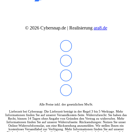
Samsung Monitore
Viewsonic Monitore
40 – 51 cm (15,6-20″)
53 – 58 cm (21-23″)
60 – 63 cm (23,6-25″)
©
2026
Cybersnap.de | Realisierung
ara8.de
67 – 73 cm (26,5-29″)
75 – 164 cm (29,5-65″)
Gaming Monitore
4K Ultra-HD Monitore
Curved Monitore
USB-C Monitore
Business Monitore
Mobile Monitore
Monitor Zubehör
Monitor Zubehör (Alle anzeigen)
Monitorkabel
Tischhalterungen
Wandhalterungen
Drucker & Scanner
Alle Preise inkl. der gesetzlichen MwSt.
Druckerzubehör
Smartphones & Tablets
Lieferzeit bei Cybersnap: Die Lieferzeit beträgt in der Regel 3 bis 5 Werktage. Mehr
Informationen finden Sie auf unserer Versandkosten-Seite. Widerrufsrecht: Sie haben das
Smartphones
Recht, binnen 14 Tagen ohne Angabe von Gründen den Vertrag zu widerrufen. Mehr
Informationen finden Sie auf unserer Widerrufsseite. Rücksendungen: Nutzen Sie unser
Handy Zubehör
Online-Widerrufsformular, um eine Rücksendung anzumelden. Wir stellen Ihnen ein
Tablets
kostenloses Versandlabel zur Verfügung. Mehr Informationen finden Sie auf unserer