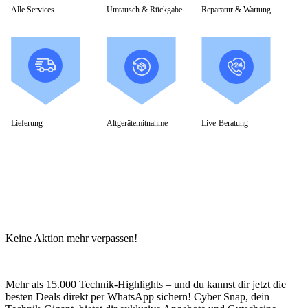
HP PC Zubehör
Alle Services
Umtausch & Rückgabe
Reparatur & Wartung
Hyrican PC
Lenovo PC
Alle Lenovo PCs anzeigen
IdeaCentre All-in-One
IdeaCentre Multimedia
Y-/LEGION Gaming PCs
ThinkCentre
ThinkStation
Medion PC
Lieferung
Altgerätemitnahme
Live-Beratung
Msi PC
Alle Msi PCs anzeigen
MSI All-in-One-PCs
MSI Gaming PCs
MSI Cubi
MSI PRO DP
MSI Desktop & Gaming PC
Zotac PC
PC-Hardware
Keine Aktion mehr verpassen!
Arbeitsspeicher (RAM)
Festplatten
Gaming Grafikkarte
Mehr als 15.000 Technik-Highlights – und du kannst dir jetzt die
Grafikkarten
besten Deals direkt per WhatsApp sichern! Cyber Snap, dein
Kühlung