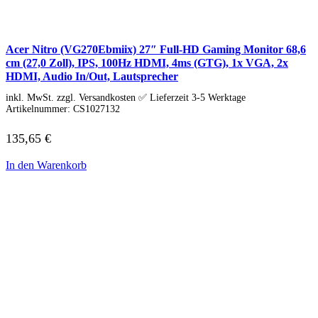
Lenovo Netzteile
Lenovo Eingabegeräte
Lenovo Adapter & Kabel
Lenovo Bundles
Acer Nitro (VG270Ebmiix) 27″ Full-HD Gaming Monitor 68,6
Microsoft Laptop
cm (27,0 Zoll), IPS, 100Hz HDMI, 4ms (GTG), 1x VGA, 2x
Surface Modelle
HDMI, Audio In/Out, Lautsprecher
Surface Zubehör
MSI Laptop
inkl. MwSt. zzgl. Versandkosten ✅ Lieferzeit 3-5 Werktage
Artikelnummer:
CS1027132
Alle MSI Laptops
MSI Thin
135,65
€
MSI Alpha | Bravo | Delta
MSI Creator | Workstation
MSI Stealth | Raider | Titan
In den Warenkorb
MSI Summit | Prestige | Modern
Razer Laptop
Razer Blade 14
Razer Blade 16
Razer Blade 18
Samsung Laptop
Galaxy Book4
Galaxy Book4 360
Galaxy Book4 Edge
Galaxy Book4 Pro
Galaxy Book4 Pro 360