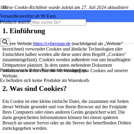
Diese Cookie-Richtlinie wurde zuletzt am 27. Juli 2024 aktualisiert
und gilt für Bürger und Personen mit ständigem Wohnsitz im
Versandkostenfrei ab 99 Euro
Europäischen Wirtschaftsraum und der Schweiz.
Products search
1. Einführung
Unsere Website
https://cybersnap.de
(nachfolgend als „Website“
bezeichnet) verwendet Cookies und ähnliche Technologien (der
Einfachheit halber werden alle diese unter dem Begriff „Cookies“
zusammengefasst). Cookies werden außerdem von uns beauftragten
Drittparteien platziert. In dem unten stehendem Dokument
Produkt
wurde Ihrem Warenkorb hinzugefügt.
informieren wir Sie über die Verwendung von Cookies auf unserer
Website.
Es befinden sich keine Produkte im Warenkorb.
2. Was sind Cookies?
Ein Cookie ist eine kleine einfache Datei, die zusammen mit Seiten
dieser Website gesendet und von Ihrem Browser auf der Festplatte
Ihres Computers oder eines anderen Geräts gespeichert wird. Die
darin gespeicherten Informationen können bei einem späteren
Besuch an unsere Server oder an die Server der betreffenden Dritten
zurückgegeben werden.