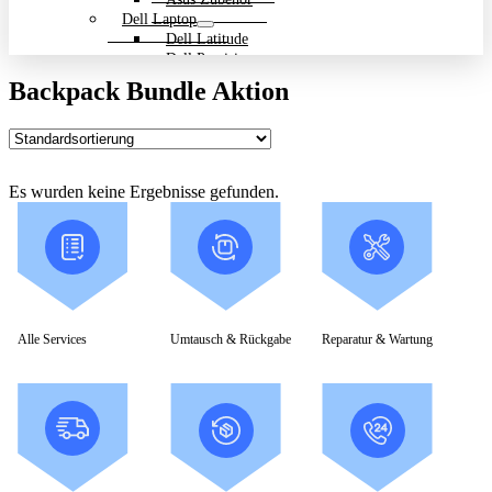
Dell Laptop
Dell Latitude
Dell Precision
Dell Zubehör
Backpack Bundle Aktion
Gigabyte Laptop
Gigabyte Aero
Gigabyte Aorus
Gigabyte Multimedia und Ultrabooks
Backpack Bundle Aktion
Es wurden keine Ergebnisse gefunden.
HP Laptop
200 Serie
Dragonfly
EliteBook
ENVY
OmniBook
Pavilion
HP ProBook
Alle Services
Umtausch & Rückgabe
Reparatur & Wartung
Spectre
ZBook Workstation
ZBook Firefly
ZBook Fury
ZBook Power
ZBook Studio
ZBook Workstation