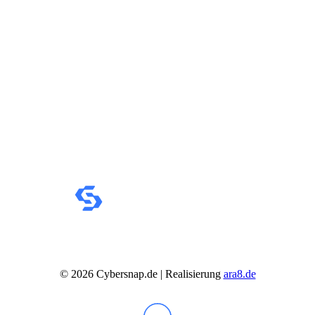
IdeaCentre All-in-One
IdeaCentre Multimedia
Y-/LEGION Gaming PCs
ThinkCentre
ThinkStation
Medion PC
Msi PC
Alle Msi PCs anzeigen
MSI All-in-One-PCs
MSI Gaming PCs
MSI Cubi
MSI PRO DP
MSI Desktop & Gaming PC
Zotac PC
PC-Hardware
Arbeitsspeicher (RAM)
Festplatten
Gaming Grafikkarte
Grafikkarten
Kühlung
Laufwerke
Lüfter
©
2026
Cybersnap.de | Realisierung
ara8.de
Mainboards
Netzteile
Prozessoren