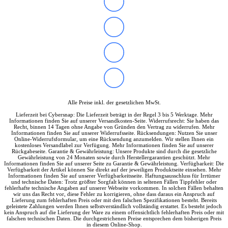
Soundkarten
Gaming
Gaming Laptops
Acer Gaming Laptops
Acer Nitro Gaming
Acer Predator Gaming
Asus Gaming
Asus ROG Gaming
Asus TUF Gaming
HP Gaming Laptops
Omen Gaming Laptop
Alle Preise inkl. der gesetzlichen MwSt.
Victus Gaming Laptop
Lieferzeit bei Cybersnap: Die Lieferzeit beträgt in der Regel 3 bis 5 Werktage. Mehr
Lenovo Gaming
Informationen finden Sie auf unserer Versandkosten-Seite. Widerrufsrecht: Sie haben das
Razer Laptop
Recht, binnen 14 Tagen ohne Angabe von Gründen den Vertrag zu widerrufen. Mehr
Informationen finden Sie auf unserer Widerrufsseite. Rücksendungen: Nutzen Sie unser
Razer Blade 18
Online-Widerrufsformular, um eine Rücksendung anzumelden. Wir stellen Ihnen ein
Razer Blade 16
kostenloses Versandlabel zur Verfügung. Mehr Informationen finden Sie auf unserer
Rückgabeseite. Garantie & Gewährleistung: Unsere Produkte sind durch die gesetzliche
Razer Blade 14
Gewährleistung von 24 Monaten sowie durch Herstellergarantien geschützt. Mehr
Gaming PC
Informationen finden Sie auf unserer Seite zu Garantie & Gewährleistung. Verfügbarkeit: Die
Verfügbarkeit der Artikel können Sie direkt auf der jeweiligen Produktseite einsehen. Mehr
Gaming Headsets
Informationen finden Sie auf unserer Verfügbarkeitsseite. Haftungsausschluss für Irrtümer
Gaming Maus
und technische Daten: Trotz größter Sorgfalt können in seltenen Fällen Tippfehler oder
fehlerhafte technische Angaben auf unserer Webseite vorkommen. In solchen Fällen behalten
Gaming Tastatur
wir uns das Recht vor, diese Fehler zu korrigieren, ohne dass daraus ein Anspruch auf
Gaming Monitor
Lieferung zum fehlerhaften Preis oder mit den falschen Spezifikationen besteht. Bereits
geleistete Zahlungen werden Ihnen selbstverständlich vollständig erstattet. Es besteht jedoch
Gaming Stühle
kein Anspruch auf die Lieferung der Ware zu einem offensichtlich fehlerhaften Preis oder mit
Software
falschen technischen Daten. Die durchgestrichenen Preise entsprechen dem bisherigen Preis
in diesem Online-Shop.
Alle Hersteller