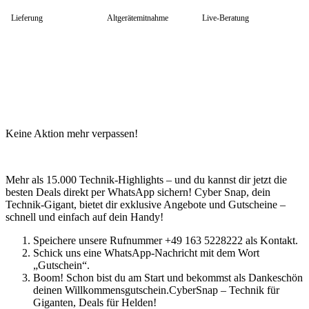
HP Zubehör
Huawei Laptop
Lieferung
Altgerätemitnahme
Live-Beratung
Lenovo Laptop
Lenovo Campus
Lenovo Chromebooks
Lenovo Convertibles
Lenovo Gaming
Lenovo ThinkPad
Alle ThinkPads
ThinkPad E-Serie
ThinkPad L-Serie
Keine Aktion mehr verpassen!
ThinkPad T-Serie
ThinkPad P-Serie
ThinkPad X-Serie
ThinkPad Yoga
Mehr als 15.000 Technik-Highlights – und du kannst dir jetzt die
ThinkBook
besten Deals direkt per WhatsApp sichern! Cyber Snap, dein
Lenovo Ultrathin
Technik-Gigant, bietet dir exklusive Angebote und Gutscheine –
V-Serie Ultrathin
schnell und einfach auf dein Handy!
IdeaPad Ultrathin
Yoga Premium Ultrathin
Speichere unsere Rufnummer +49 163 5228222 als Kontakt.
Lenovo Zubehör
Schick uns eine WhatsApp-Nachricht mit dem Wort
Lenovo Docking & Hubs
„Gutschein“.
Lenovo Tasche & Rucksack
Boom! Schon bist du am Start und bekommst als Dankeschön
Lenovo Netzteile
deinen Willkommensgutschein.CyberSnap – Technik für
Lenovo Eingabegeräte
Giganten, Deals für Helden!