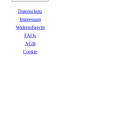
Business Captiva
Advanced Gaming Captiva
Datenschutz
Ultimate Gaming Captiva
Highend Gaming Captiva
Impressum
Workstation Captiva
Widerrufsrecht
Fractal Design
FAQs
Dell PC
Alle Dell PCs anzeigen
AGB
DELL Professional PCs
Сookie
DELL Workstations
Fujitsu PC
Gigabyte PC
ZAHLUNGSARTEN
Hm24 PC
HP PC
Alle HP PCs anzeigen
HP Consumer PCs
HP All-in-Ones
OMEN PC
VICTUS by HP PCs
HP Professional PCs
HP Workstations
HP PC Zubehör
Hyrican PC
VERSANDARTEN
Lenovo PC
Alle Lenovo PCs anzeigen