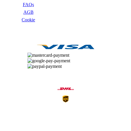
IdeaCentre All-in-One
FAQs
IdeaCentre Multimedia
AGB
Y-/LEGION Gaming PCs
ThinkCentre
Сookie
ThinkStation
Medion PC
ZAHLUNGSARTEN
Msi PC
Alle Msi PCs anzeigen
MSI All-in-One-PCs
MSI Gaming PCs
MSI Cubi
MSI PRO DP
MSI Desktop & Gaming PC
Zotac PC
PC-Hardware
VERSANDARTEN
Arbeitsspeicher (RAM)
Festplatten
Gaming Grafikkarte
Grafikkarten
Kühlung
Laufwerke
Lüfter
Mainboards
Netzteile
Prozessoren