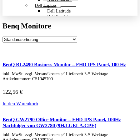
Dell Laptop
Dell Latitude
Dell Precision
Dell Zubehör
Benq Monitore
Gigabyte Laptop
Gigabyte Aero
Gigabyte Aorus
Gigabyte Multimedia und Ultrabooks
Backpack Bundle Aktion
HP Laptop
200 Serie
BenQ BL2490 Business Monitor – FHD IPS Panel, 100 Hz
Dragonfly
EliteBook
inkl. MwSt. zzgl. Versandkosten ✅ Lieferzeit 3-5 Werktage
ENVY
Artikelnummer:
CS1045700
OmniBook
Pavilion
122,56
€
HP ProBook
Spectre
In den Warenkorb
ZBook Workstation
ZBook Firefly
ZBook Fury
BenQ GW2790 Office Monitor – FHD IPS Panel, 100Hz
ZBook Power
Nachfolger von GW2780 (9H.LGELA.CPE)
ZBook Studio
inkl. MwSt. zzgl. Versandkosten ✅ Lieferzeit 3-5 Werktage
ZBook Workstation
Artikelnummer:
CS1039294