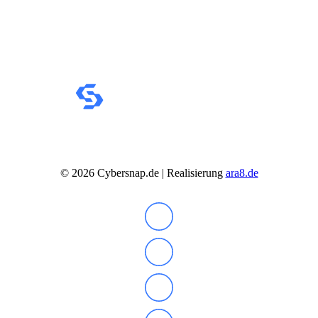
Soundkarten
Gaming
Gaming Laptops
Acer Gaming Laptops
Acer Nitro Gaming
Acer Predator Gaming
Asus Gaming
Asus ROG Gaming
Asus TUF Gaming
HP Gaming Laptops
Omen Gaming Laptop
Victus Gaming Laptop
Lenovo Gaming
©
2026
Cybersnap.de | Realisierung
ara8.de
Razer Laptop
Razer Blade 18
Razer Blade 16
Razer Blade 14
Gaming PC
Gaming Headsets
Gaming Maus
Gaming Tastatur
Gaming Monitor
Gaming Stühle
Software
Alle Hersteller