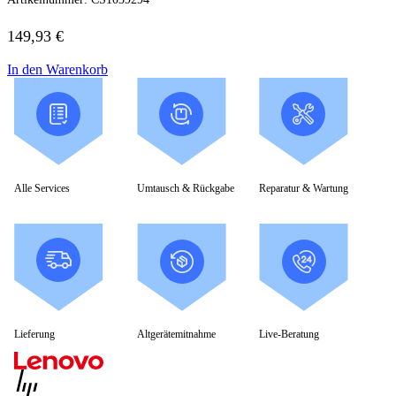
HP Zubehör
Huawei Laptop
Lenovo Laptop
149,93
€
Lenovo Campus
Lenovo Chromebooks
In den Warenkorb
Lenovo Convertibles
Lenovo Gaming
Lenovo ThinkPad
Alle ThinkPads
ThinkPad E-Serie
ThinkPad L-Serie
ThinkPad T-Serie
Alle Services
Umtausch & Rückgabe
Reparatur & Wartung
ThinkPad P-Serie
ThinkPad X-Serie
ThinkPad Yoga
ThinkBook
Lenovo Ultrathin
V-Serie Ultrathin
IdeaPad Ultrathin
Yoga Premium Ultrathin
Lenovo Zubehör
Lieferung
Altgerätemitnahme
Live-Beratung
Lenovo Docking & Hubs
Lenovo Tasche & Rucksack
Lenovo Netzteile
Lenovo Eingabegeräte