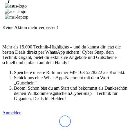
Lenovo Adapter & Kabel
Lenovo Bundles
Microsoft Laptop
Surface Modelle
Surface Zubehör
MSI Laptop
Keine Aktion mehr verpassen!
Alle MSI Laptops
MSI Thin
MSI Alpha | Bravo | Delta
Mehr als 15.000 Technik-Highlights – und du kannst dir jetzt die
MSI Creator | Workstation
besten Deals direkt per WhatsApp sichern! Cyber Snap, dein
MSI Stealth | Raider | Titan
Technik-Gigant, bietet dir exklusive Angebote und Gutscheine –
MSI Summit | Prestige | Modern
schnell und einfach auf dein Handy!
Razer Laptop
Razer Blade 14
Speichere unsere Rufnummer +49 163 5228222 als Kontakt.
Razer Blade 16
Schick uns eine WhatsApp-Nachricht mit dem Wort
Razer Blade 18
„Gutschein“.
Samsung Laptop
Boom! Schon bist du am Start und bekommst als Dankeschön
Galaxy Book4
deinen Willkommensgutschein.CyberSnap – Technik für
Galaxy Book4 360
Giganten, Deals für Helden!
Galaxy Book4 Edge
Galaxy Book4 Pro
Galaxy Book4 Pro 360
Anmelden
Galaxy Book4 Ultra
Galaxy Book4 Win Pro
Galaxy Book3 360