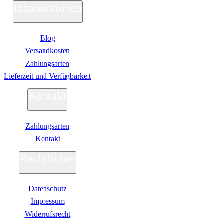
Business Captiva
Informationen
Advanced Gaming Captiva
Ultimate Gaming Captiva
Highend Gaming Captiva
Blog
Workstation Captiva
Fractal Design
Versandkosten
Dell PC
Zahlungsarten
Alle Dell PCs anzeigen
DELL Professional PCs
Lieferzeit und Verfügbarkeit
DELL Workstations
Fujitsu PC
Kontakt
Gigabyte PC
Hm24 PC
HP PC
Zahlungsarten
Alle HP PCs anzeigen
HP Consumer PCs
Kontakt
HP All-in-Ones
OMEN PC
Rechtliches
VICTUS by HP PCs
HP Professional PCs
HP Workstations
Datenschutz
HP PC Zubehör
Hyrican PC
Impressum
Lenovo PC
Widerrufsrecht
Alle Lenovo PCs anzeigen