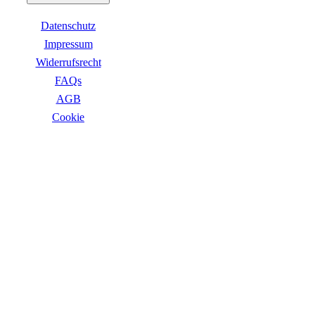
Business Captiva
Advanced Gaming Captiva
Datenschutz
Ultimate Gaming Captiva
Highend Gaming Captiva
Impressum
Workstation Captiva
Widerrufsrecht
Fractal Design
FAQs
Dell PC
Alle Dell PCs anzeigen
AGB
DELL Professional PCs
Сookie
DELL Workstations
Fujitsu PC
Gigabyte PC
ZAHLUNGSARTEN
Hm24 PC
HP PC
Alle HP PCs anzeigen
HP Consumer PCs
HP All-in-Ones
OMEN PC
VICTUS by HP PCs
HP Professional PCs
HP Workstations
HP PC Zubehör
Hyrican PC
VERSANDARTEN
Lenovo PC
Alle Lenovo PCs anzeigen