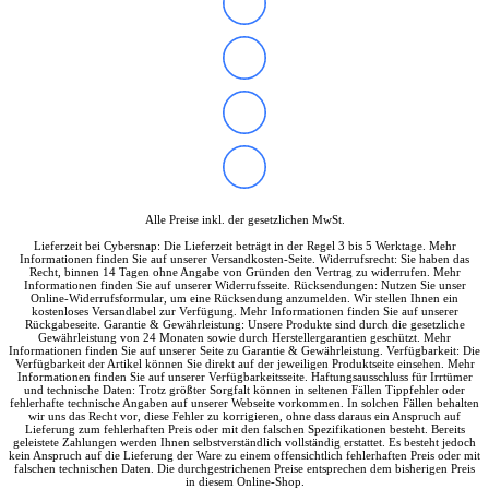
Soundkarten
Gaming
Gaming Laptops
Acer Gaming Laptops
Acer Nitro Gaming
Acer Predator Gaming
Asus Gaming
Asus ROG Gaming
Asus TUF Gaming
HP Gaming Laptops
Omen Gaming Laptop
Alle Preise inkl. der gesetzlichen MwSt.
Victus Gaming Laptop
Lieferzeit bei Cybersnap: Die Lieferzeit beträgt in der Regel 3 bis 5 Werktage. Mehr
Lenovo Gaming
Informationen finden Sie auf unserer Versandkosten-Seite. Widerrufsrecht: Sie haben das
Razer Laptop
Recht, binnen 14 Tagen ohne Angabe von Gründen den Vertrag zu widerrufen. Mehr
Informationen finden Sie auf unserer Widerrufsseite. Rücksendungen: Nutzen Sie unser
Razer Blade 18
Online-Widerrufsformular, um eine Rücksendung anzumelden. Wir stellen Ihnen ein
Razer Blade 16
kostenloses Versandlabel zur Verfügung. Mehr Informationen finden Sie auf unserer
Rückgabeseite. Garantie & Gewährleistung: Unsere Produkte sind durch die gesetzliche
Razer Blade 14
Gewährleistung von 24 Monaten sowie durch Herstellergarantien geschützt. Mehr
Gaming PC
Informationen finden Sie auf unserer Seite zu Garantie & Gewährleistung. Verfügbarkeit: Die
Verfügbarkeit der Artikel können Sie direkt auf der jeweiligen Produktseite einsehen. Mehr
Gaming Headsets
Informationen finden Sie auf unserer Verfügbarkeitsseite. Haftungsausschluss für Irrtümer
Gaming Maus
und technische Daten: Trotz größter Sorgfalt können in seltenen Fällen Tippfehler oder
fehlerhafte technische Angaben auf unserer Webseite vorkommen. In solchen Fällen behalten
Gaming Tastatur
wir uns das Recht vor, diese Fehler zu korrigieren, ohne dass daraus ein Anspruch auf
Gaming Monitor
Lieferung zum fehlerhaften Preis oder mit den falschen Spezifikationen besteht. Bereits
geleistete Zahlungen werden Ihnen selbstverständlich vollständig erstattet. Es besteht jedoch
Gaming Stühle
kein Anspruch auf die Lieferung der Ware zu einem offensichtlich fehlerhaften Preis oder mit
Software
falschen technischen Daten. Die durchgestrichenen Preise entsprechen dem bisherigen Preis
in diesem Online-Shop.
Alle Hersteller