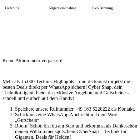
HP Zubehör
Huawei Laptop
Lieferung
Altgerätemitnahme
Live-Beratung
Lenovo Laptop
Lenovo Campus
Lenovo Chromebooks
Lenovo Convertibles
Lenovo Gaming
Lenovo ThinkPad
Alle ThinkPads
ThinkPad E-Serie
ThinkPad L-Serie
Keine Aktion mehr verpassen!
ThinkPad T-Serie
ThinkPad P-Serie
ThinkPad X-Serie
ThinkPad Yoga
Mehr als 15.000 Technik-Highlights – und du kannst dir jetzt die
ThinkBook
besten Deals direkt per WhatsApp sichern! Cyber Snap, dein
Lenovo Ultrathin
Technik-Gigant, bietet dir exklusive Angebote und Gutscheine –
V-Serie Ultrathin
schnell und einfach auf dein Handy!
IdeaPad Ultrathin
Yoga Premium Ultrathin
Speichere unsere Rufnummer +49 163 5228222 als Kontakt.
Lenovo Zubehör
Schick uns eine WhatsApp-Nachricht mit dem Wort
Lenovo Docking & Hubs
„Gutschein“.
Lenovo Tasche & Rucksack
Boom! Schon bist du am Start und bekommst als Dankeschön
Lenovo Netzteile
deinen Willkommensgutschein.CyberSnap – Technik für
Lenovo Eingabegeräte
Giganten, Deals für Helden!