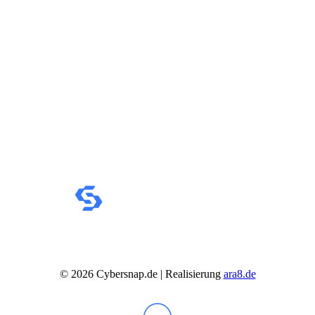
IdeaCentre All-in-One
IdeaCentre Multimedia
Y-/LEGION Gaming PCs
ThinkCentre
ThinkStation
Medion PC
Msi PC
Alle Msi PCs anzeigen
MSI All-in-One-PCs
MSI Gaming PCs
MSI Cubi
MSI PRO DP
MSI Desktop & Gaming PC
Zotac PC
PC-Hardware
Arbeitsspeicher (RAM)
Festplatten
Gaming Grafikkarte
Grafikkarten
Kühlung
Laufwerke
Lüfter
©
2026
Cybersnap.de | Realisierung
ara8.de
Mainboards
Netzteile
Prozessoren