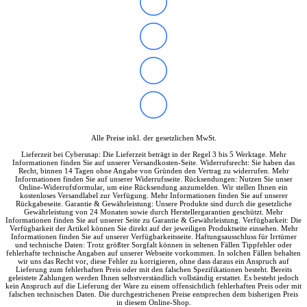
Soundkarten
Gaming
Gaming Laptops
Acer Gaming Laptops
Acer Nitro Gaming
Acer Predator Gaming
Asus Gaming
Asus ROG Gaming
Asus TUF Gaming
HP Gaming Laptops
Omen Gaming Laptop
Alle Preise inkl. der gesetzlichen MwSt.
Victus Gaming Laptop
Lieferzeit bei Cybersnap: Die Lieferzeit beträgt in der Regel 3 bis 5 Werktage. Mehr
Lenovo Gaming
Informationen finden Sie auf unserer Versandkosten-Seite. Widerrufsrecht: Sie haben das
Razer Laptop
Recht, binnen 14 Tagen ohne Angabe von Gründen den Vertrag zu widerrufen. Mehr
Informationen finden Sie auf unserer Widerrufsseite. Rücksendungen: Nutzen Sie unser
Razer Blade 18
Online-Widerrufsformular, um eine Rücksendung anzumelden. Wir stellen Ihnen ein
Razer Blade 16
kostenloses Versandlabel zur Verfügung. Mehr Informationen finden Sie auf unserer
Rückgabeseite. Garantie & Gewährleistung: Unsere Produkte sind durch die gesetzliche
Razer Blade 14
Gewährleistung von 24 Monaten sowie durch Herstellergarantien geschützt. Mehr
Gaming PC
Informationen finden Sie auf unserer Seite zu Garantie & Gewährleistung. Verfügbarkeit: Die
Verfügbarkeit der Artikel können Sie direkt auf der jeweiligen Produktseite einsehen. Mehr
Gaming Headsets
Informationen finden Sie auf unserer Verfügbarkeitsseite. Haftungsausschluss für Irrtümer
Gaming Maus
und technische Daten: Trotz größter Sorgfalt können in seltenen Fällen Tippfehler oder
fehlerhafte technische Angaben auf unserer Webseite vorkommen. In solchen Fällen behalten
Gaming Tastatur
wir uns das Recht vor, diese Fehler zu korrigieren, ohne dass daraus ein Anspruch auf
Gaming Monitor
Lieferung zum fehlerhaften Preis oder mit den falschen Spezifikationen besteht. Bereits
geleistete Zahlungen werden Ihnen selbstverständlich vollständig erstattet. Es besteht jedoch
Gaming Stühle
kein Anspruch auf die Lieferung der Ware zu einem offensichtlich fehlerhaften Preis oder mit
Software
falschen technischen Daten. Die durchgestrichenen Preise entsprechen dem bisherigen Preis
in diesem Online-Shop.
Alle Hersteller