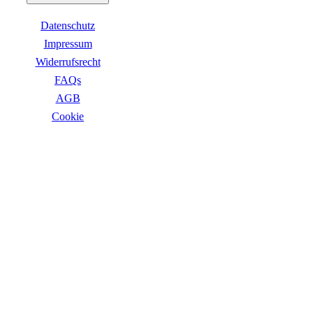
Business Captiva
Advanced Gaming Captiva
Datenschutz
Ultimate Gaming Captiva
Highend Gaming Captiva
Impressum
Workstation Captiva
Widerrufsrecht
Fractal Design
FAQs
Dell PC
Alle Dell PCs anzeigen
AGB
DELL Professional PCs
Сookie
DELL Workstations
Fujitsu PC
Gigabyte PC
ZAHLUNGSARTEN
Hm24 PC
HP PC
Alle HP PCs anzeigen
HP Consumer PCs
HP All-in-Ones
OMEN PC
VICTUS by HP PCs
HP Professional PCs
HP Workstations
HP PC Zubehör
Hyrican PC
VERSANDARTEN
Lenovo PC
Alle Lenovo PCs anzeigen