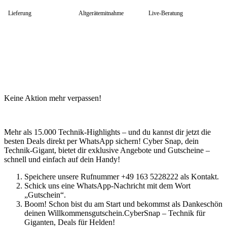
HP Zubehör
Huawei Laptop
Lieferung
Altgerätemitnahme
Live-Beratung
Lenovo Laptop
Lenovo Campus
Lenovo Chromebooks
Lenovo Convertibles
Lenovo Gaming
Lenovo ThinkPad
Alle ThinkPads
ThinkPad E-Serie
ThinkPad L-Serie
Keine Aktion mehr verpassen!
ThinkPad T-Serie
ThinkPad P-Serie
ThinkPad X-Serie
ThinkPad Yoga
Mehr als 15.000 Technik-Highlights – und du kannst dir jetzt die
ThinkBook
besten Deals direkt per WhatsApp sichern! Cyber Snap, dein
Lenovo Ultrathin
Technik-Gigant, bietet dir exklusive Angebote und Gutscheine –
V-Serie Ultrathin
schnell und einfach auf dein Handy!
IdeaPad Ultrathin
Yoga Premium Ultrathin
Speichere unsere Rufnummer +49 163 5228222 als Kontakt.
Lenovo Zubehör
Schick uns eine WhatsApp-Nachricht mit dem Wort
Lenovo Docking & Hubs
„Gutschein“.
Lenovo Tasche & Rucksack
Boom! Schon bist du am Start und bekommst als Dankeschön
Lenovo Netzteile
deinen Willkommensgutschein.CyberSnap – Technik für
Lenovo Eingabegeräte
Giganten, Deals für Helden!