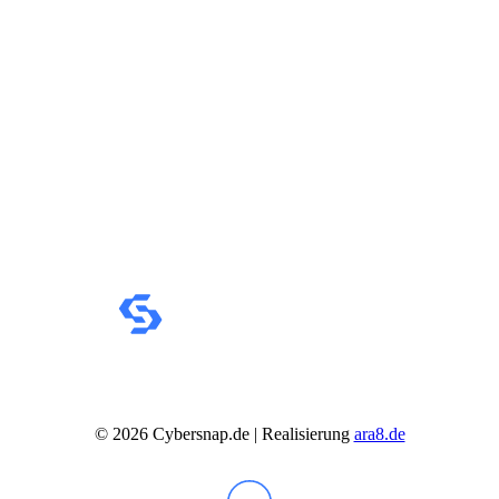
IdeaCentre All-in-One
IdeaCentre Multimedia
Y-/LEGION Gaming PCs
ThinkCentre
ThinkStation
Medion PC
Msi PC
Alle Msi PCs anzeigen
MSI All-in-One-PCs
MSI Gaming PCs
MSI Cubi
MSI PRO DP
MSI Desktop & Gaming PC
Zotac PC
PC-Hardware
Arbeitsspeicher (RAM)
Festplatten
Gaming Grafikkarte
Grafikkarten
Kühlung
Laufwerke
Lüfter
©
2026
Cybersnap.de | Realisierung
ara8.de
Mainboards
Netzteile
Prozessoren