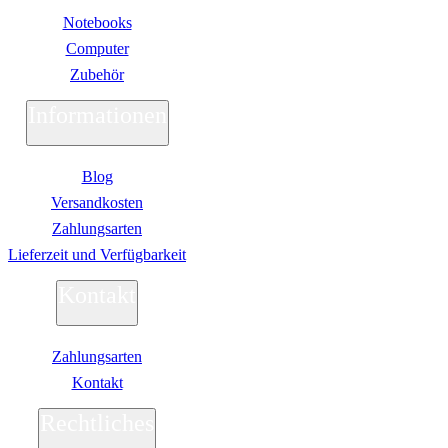
Galaxy Book4 Ultra
Galaxy Book4 Win Pro
Notebooks
Galaxy Book3 360
Computer
Schenker / XMG
Zubehör
Convertible / 2-in-1
Notebook Zubehör
Informationen
Laptoptaschen
Tastatur
Mäuse
Mauspads
Blog
Netzteil
Versandkosten
Alle ansehen
PC Systeme
Zahlungsarten
APPLE
Lieferzeit und Verfügbarkeit
Alle APPLE Modelle anzeigen
iMac
Kontakt
Mac mini
Mac Studio
Mac Pro
iMac Zubehör
Zahlungsarten
Acer PC
Kontakt
Alle Acer PCs anzeigen
Acer Consumer PCs
Rechtliches
Acer Gaming PCs
Acer Business PCs