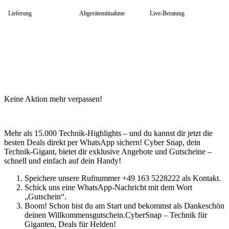
ZBook Workstation
Lieferung
Altgerätemitnahme
Live-Beratung
HP Zubehör
Huawei Laptop
Lenovo Laptop
Lenovo Campus
Lenovo Chromebooks
Lenovo Convertibles
Lenovo Gaming
Lenovo ThinkPad
Alle ThinkPads
Keine Aktion mehr verpassen!
ThinkPad E-Serie
ThinkPad L-Serie
ThinkPad T-Serie
ThinkPad P-Serie
Mehr als 15.000 Technik-Highlights – und du kannst dir jetzt die
ThinkPad X-Serie
besten Deals direkt per WhatsApp sichern! Cyber Snap, dein
ThinkPad Yoga
Technik-Gigant, bietet dir exklusive Angebote und Gutscheine –
ThinkBook
schnell und einfach auf dein Handy!
Lenovo Ultrathin
V-Serie Ultrathin
Speichere unsere Rufnummer +49 163 5228222 als Kontakt.
IdeaPad Ultrathin
Schick uns eine WhatsApp-Nachricht mit dem Wort
Yoga Premium Ultrathin
„Gutschein“.
Lenovo Zubehör
Boom! Schon bist du am Start und bekommst als Dankeschön
Lenovo Docking & Hubs
deinen Willkommensgutschein.CyberSnap – Technik für
Lenovo Tasche & Rucksack
Giganten, Deals für Helden!