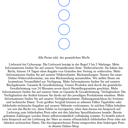
Laufwerke
Lüfter
Mainboards
Netzteile
Prozessoren
Soundkarten
Gaming
Gaming Laptops
Acer Gaming Laptops
Acer Nitro Gaming
Acer Predator Gaming
Alle Preise inkl. der gesetzlichen MwSt.
Asus Gaming
Lieferzeit bei Cybersnap: Die Lieferzeit beträgt in der Regel 3 bis 5 Werktage. Mehr
Asus ROG Gaming
Informationen finden Sie auf unserer Versandkosten-Seite. Widerrufsrecht: Sie haben das
Asus TUF Gaming
Recht, binnen 14 Tagen ohne Angabe von Gründen den Vertrag zu widerrufen. Mehr
Informationen finden Sie auf unserer Widerrufsseite. Rücksendungen: Nutzen Sie unser
HP Gaming Laptops
Online-Widerrufsformular, um eine Rücksendung anzumelden. Wir stellen Ihnen ein
kostenloses Versandlabel zur Verfügung. Mehr Informationen finden Sie auf unserer
Omen Gaming Laptop
Rückgabeseite. Garantie & Gewährleistung: Unsere Produkte sind durch die gesetzliche
Victus Gaming Laptop
Gewährleistung von 24 Monaten sowie durch Herstellergarantien geschützt. Mehr
Informationen finden Sie auf unserer Seite zu Garantie & Gewährleistung. Verfügbarkeit: Die
Lenovo Gaming
Verfügbarkeit der Artikel können Sie direkt auf der jeweiligen Produktseite einsehen. Mehr
Razer Laptop
Informationen finden Sie auf unserer Verfügbarkeitsseite. Haftungsausschluss für Irrtümer
und technische Daten: Trotz größter Sorgfalt können in seltenen Fällen Tippfehler oder
Razer Blade 18
fehlerhafte technische Angaben auf unserer Webseite vorkommen. In solchen Fällen behalten
Razer Blade 16
wir uns das Recht vor, diese Fehler zu korrigieren, ohne dass daraus ein Anspruch auf
Lieferung zum fehlerhaften Preis oder mit den falschen Spezifikationen besteht. Bereits
Razer Blade 14
geleistete Zahlungen werden Ihnen selbstverständlich vollständig erstattet. Es besteht jedoch
Gaming PC
kein Anspruch auf die Lieferung der Ware zu einem offensichtlich fehlerhaften Preis oder mit
falschen technischen Daten. Die durchgestrichenen Preise entsprechen dem bisherigen Preis
Gaming Headsets
in diesem Online-Shop.