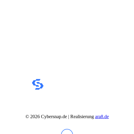
HP PC Zubehör
Hyrican PC
Lenovo PC
Alle Lenovo PCs anzeigen
IdeaCentre All-in-One
IdeaCentre Multimedia
Y-/LEGION Gaming PCs
ThinkCentre
ThinkStation
Medion PC
Msi PC
Alle Msi PCs anzeigen
MSI All-in-One-PCs
MSI Gaming PCs
MSI Cubi
MSI PRO DP
MSI Desktop & Gaming PC
Zotac PC
PC-Hardware
Arbeitsspeicher (RAM)
Festplatten
©
2026
Cybersnap.de | Realisierung
ara8.de
Gaming Grafikkarte
Grafikkarten
Kühlung