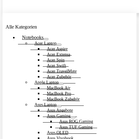
Alle Kategorien
Notebooks
Acer Laptop
Acer Aspire
Acer Extensa
Acer Spin
Acer Swift
Acer TravelMate
Acer Zubehör
Apple Laptop
MacBook Air
MacBook Pro
MacBook Zubehör
Asus Laptop
Asus Angebote
Asus Gaming
Asus ROG Gaming
Asus TUF Gaming
Asus OLED
Asus Vivobook