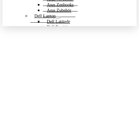
Asus Zenbooks
Asus Zubehör
Dell Laptop
Dell Latitude
Dell Precision
Dell Zubehör
Gigabyte Laptop
Gigabyte Aero
Gigabyte Aorus
Gigabyte Multimedia und Ultrabooks
Backpack Bundle Aktion
HP Laptop
200 Serie
Dragonfly
EliteBook
ENVY
OmniBook
Pavilion
HP ProBook
Spectre
ZBook Workstation
ZBook Firefly
ZBook Fury
ZBook Power
ZBook Studio