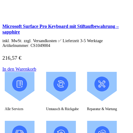
Soundkarten
Gaming
Gaming Laptops
Acer Gaming Laptops
Acer Nitro Gaming
Microsoft Surface Pro Keyboard mit Stiftaufbewahrung –
Acer Predator Gaming
sapphire
Asus Gaming
inkl. MwSt. zzgl. Versandkosten ✅ Lieferzeit 3-5 Werktage
Asus ROG Gaming
Artikelnummer:
CS1049004
Asus TUF Gaming
HP Gaming Laptops
Omen Gaming Laptop
216,57
€
Victus Gaming Laptop
Lenovo Gaming
In den Warenkorb
Razer Laptop
Razer Blade 18
Razer Blade 16
Razer Blade 14
Gaming PC
Gaming Headsets
Gaming Maus
Alle Services
Umtausch & Rückgabe
Reparatur & Wartung
Gaming Tastatur
Gaming Monitor
Gaming Stühle
Software
Alle Hersteller