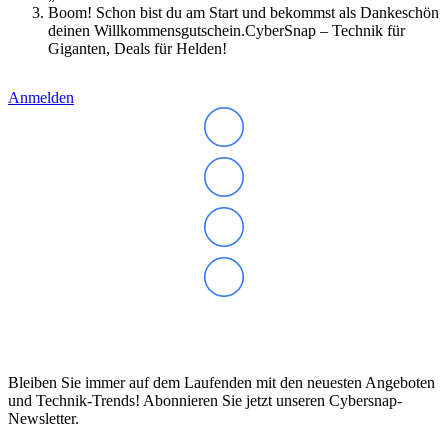
Boom! Schon bist du am Start und bekommst als Dankeschön
Norton
deinen Willkommensgutschein.CyberSnap – Technik für
Parallels
Giganten, Deals für Helden!
Microsoft
Windows 11
Office
Anmelden
Xbox Game Pass
Betriebssysteme
Security & Backup
Antivirus & Sicherheit
F-Secure
G DATA
Kaspersky
McAfee
Norton
Backup & Brennen
Büro-Software
Finanzen & Steuern
Lexware
Abonnieren Sie unseren Newsletter
WISO
Steuer-Software
Grafik & Multimedia
Bleiben Sie immer auf dem Laufenden mit den neuesten Angeboten
Fotobearbeitung
und Technik-Trends! Abonnieren Sie jetzt unseren Cybersnap-
Videobearbeitung
Newsletter.
Grafik & Design
Adobe Creative Cloud