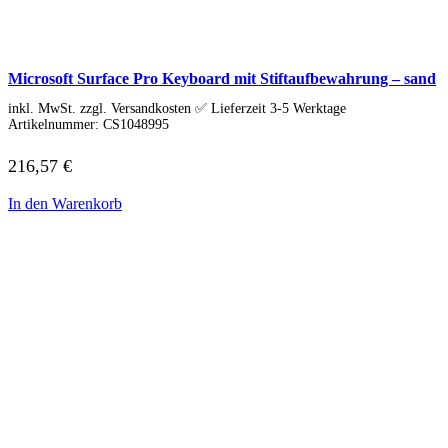
IdeaCentre All-in-One
IdeaCentre Multimedia
Y-/LEGION Gaming PCs
ThinkCentre
Microsoft Surface Pro Keyboard mit Stiftaufbewahrung – sand
ThinkStation
Medion PC
inkl. MwSt. zzgl. Versandkosten ✅ Lieferzeit 3-5 Werktage
Msi PC
Artikelnummer:
CS1048995
Alle Msi PCs anzeigen
MSI All-in-One-PCs
216,57
€
MSI Gaming PCs
MSI Cubi
In den Warenkorb
MSI PRO DP
MSI Desktop & Gaming PC
Zotac PC
PC-Hardware
Arbeitsspeicher (RAM)
Festplatten
Gaming Grafikkarte
Grafikkarten
Kühlung
Laufwerke
Lüfter
Mainboards
Netzteile
Prozessoren