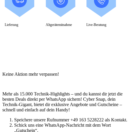
Adobe
Acrobat
Creative Cloud
Lightroom
Lieferung
Altgerätemitnahme
Live-Beratung
Premiere Pro
Acronis
Ashampoo
Bitdefender
Buhl Data
Corel
Cyberlink
ESET
F-Secure
F-Secure Total
Keine Aktion mehr verpassen!
F-Secure Internet Security
F-Secure VPN
F-Secure ID Protection
Mehr als 15.000 Technik-Highlights – und du kannst dir jetzt die
G DATA
besten Deals direkt per WhatsApp sichern! Cyber Snap, dein
Kaspersky
Technik-Gigant, bietet dir exklusive Angebote und Gutscheine –
Kaspersky Standard, Plus, Premium
schnell und einfach auf dein Handy!
Kaspersky Small Office Security
MAGIX
Speichere unsere Rufnummer +49 163 5228222 als Kontakt.
McAfee
Schick uns eine WhatsApp-Nachricht mit dem Wort
Microsoft
„Gutschein“.
NordVPN