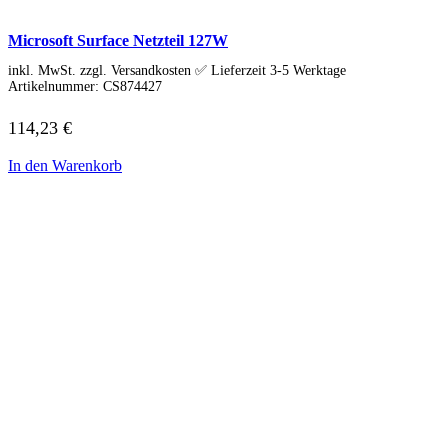
HP Zubehör
Huawei Laptop
Lenovo Laptop
Microsoft Surface Netzteil 127W
Lenovo Campus
inkl. MwSt. zzgl. Versandkosten ✅ Lieferzeit 3-5 Werktage
Lenovo Chromebooks
Artikelnummer:
CS874427
Lenovo Convertibles
Lenovo Gaming
114,23
€
Lenovo ThinkPad
Alle ThinkPads
ThinkPad E-Serie
In den Warenkorb
ThinkPad L-Serie
ThinkPad T-Serie
ThinkPad P-Serie
ThinkPad X-Serie
ThinkPad Yoga
ThinkBook
Lenovo Ultrathin
V-Serie Ultrathin
IdeaPad Ultrathin
Yoga Premium Ultrathin
Lenovo Zubehör
Lenovo Docking & Hubs
Lenovo Tasche & Rucksack
Lenovo Netzteile
Lenovo Eingabegeräte