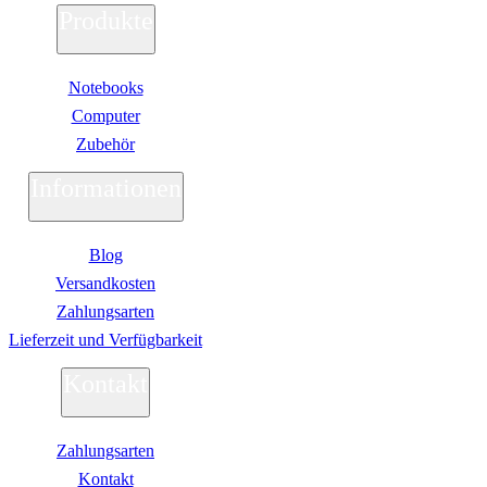
Produkte
Tools & Utilities
Monitore
Alle Hersteller
Acer Monitore
Notebooks
AOC Monitore
Computer
Apple Monitore
Asus Monitore
Zubehör
BENQ Monitore
Dell Monitore
Informationen
Eizo Monitore
Gigabyte Monitore
HP Monitore
Iiyama Monitore
Blog
Lenovo Monitore
Versandkosten
LG Monitore
Zahlungsarten
Msi Monitore
Philips Monitore
Lieferzeit und Verfügbarkeit
Samsung Monitore
Viewsonic Monitore
Kontakt
40 – 51 cm (15,6-20″)
53 – 58 cm (21-23″)
60 – 63 cm (23,6-25″)
67 – 73 cm (26,5-29″)
Zahlungsarten
75 – 164 cm (29,5-65″)
Kontakt