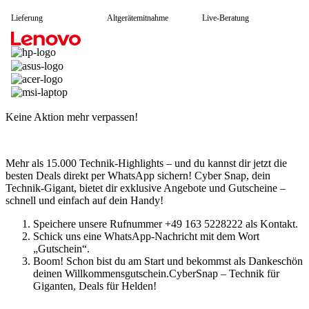
HP Zubehör
Huawei Laptop
Lieferung
Altgerätemitnahme
Live-Beratung
Lenovo Laptop
Lenovo Campus
Lenovo Chromebooks
Lenovo Convertibles
Lenovo Gaming
Lenovo ThinkPad
Alle ThinkPads
ThinkPad E-Serie
Keine Aktion mehr verpassen!
ThinkPad L-Serie
ThinkPad T-Serie
ThinkPad P-Serie
ThinkPad X-Serie
Mehr als 15.000 Technik-Highlights – und du kannst dir jetzt die
ThinkPad Yoga
besten Deals direkt per WhatsApp sichern! Cyber Snap, dein
ThinkBook
Technik-Gigant, bietet dir exklusive Angebote und Gutscheine –
Lenovo Ultrathin
schnell und einfach auf dein Handy!
V-Serie Ultrathin
Speichere unsere Rufnummer +49 163 5228222 als Kontakt.
IdeaPad Ultrathin
Schick uns eine WhatsApp-Nachricht mit dem Wort
Yoga Premium Ultrathin
„Gutschein“.
Lenovo Zubehör
Boom! Schon bist du am Start und bekommst als Dankeschön
Lenovo Docking & Hubs
deinen Willkommensgutschein.CyberSnap – Technik für
Lenovo Tasche & Rucksack
Giganten, Deals für Helden!
Lenovo Netzteile
Lenovo Eingabegeräte