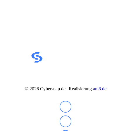
IdeaCentre All-in-One
IdeaCentre Multimedia
Y-/LEGION Gaming PCs
ThinkCentre
ThinkStation
Medion PC
Msi PC
Alle Msi PCs anzeigen
MSI All-in-One-PCs
MSI Gaming PCs
MSI Cubi
MSI PRO DP
MSI Desktop & Gaming PC
Zotac PC
PC-Hardware
Arbeitsspeicher (RAM)
Festplatten
©
2026
Cybersnap.de | Realisierung
ara8.de
Gaming Grafikkarte
Grafikkarten
Kühlung
Laufwerke
Lüfter
Mainboards
Netzteile
Prozessoren