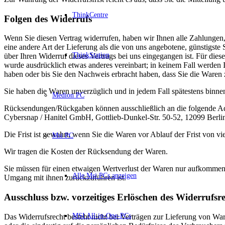
ThinkCentre
Folgen des Widerrufs
Wenn Sie diesen Vertrag widerrufen, haben wir Ihnen alle Zahlungen, 
eine andere Art der Lieferung als die von uns angebotene, günstigst
ThinkStation
über Ihren Widerruf dieses Vertrags bei uns eingegangen ist. Für die
wurde ausdrücklich etwas anderes vereinbart; in keinem Fall werden
haben oder bis Sie den Nachweis erbracht haben, dass Sie die Waren 
Sie haben die Waren unverzüglich und in jedem Fall spätestens binne
Medion PC
Rücksendungen/Rückgaben können ausschließlich an die folgende Ad
Cybersnap / Hanitel GmbH, Gottlieb-Dunkel-Str. 50-52, 12099 Berli
Die Frist ist gewahrt, wenn Sie die Waren vor Ablauf der Frist von v
Msi PC
Wir tragen die Kosten der Rücksendung der Waren.
Sie müssen für einen etwaigen Wertverlust der Waren nur aufkommen,
Alle Msi PCs anzeigen
Umgang mit ihnen zurückzuführen ist.
Ausschluss bzw. vorzeitiges Erlöschen des Widerrufsre
MSI All-in-One-PCs
Das Widerrufsrecht besteht nicht bei Verträgen zur Lieferung von War