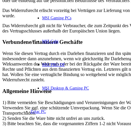
oder die eindeutig auf die persönlichen Bedürfnisse des Verbrauchers 
Das Widerrufsrecht erlischt vorzeitig bei Verträgen zur Lieferung v
wurde.
MSI Gaming PCs
Das Widerrufsrecht gilt nicht für Verbraucher, die zum Zeitpunkt de
des Vertragsschlusses außerhalb der Europäischen Union liegen.
Verbundene/finanzierte Geschäfte
MSI Cubi
Wenn Sie diesen Vertrag durch ein Darlehen finanzieren und ihn später
insbesondere dann anzunehmen, wenn wir gleichzeitig Ihr Darlehensg
Wirksamwerden des Widerrufs oder bei der Rückgabe der Ware bereits z
MSI PRO DP
Rechte und Pflichten aus dem finanzierten Vertrag ein. Letzteres gi
hat. Wollen Sie eine vertragliche Bindung so weitgehend wie mögli
Widerrufsrecht zusteht.
MSI Desktop & Gaming PC
Allgemeine Hinweise
1) Bitte vermeiden Sie Beschädigungen und Verunreinigungen der War
Verwenden Sie ggf. eine schützende Umverpackung. Wenn Sie die Orig
Zotac PC
Transportschäden.
2) Senden Sie die Ware bitte nicht unfrei an uns zurück.
3) Bitte beachten Sie, dass die vorgenannten Ziffern 1-2 nicht Vorau