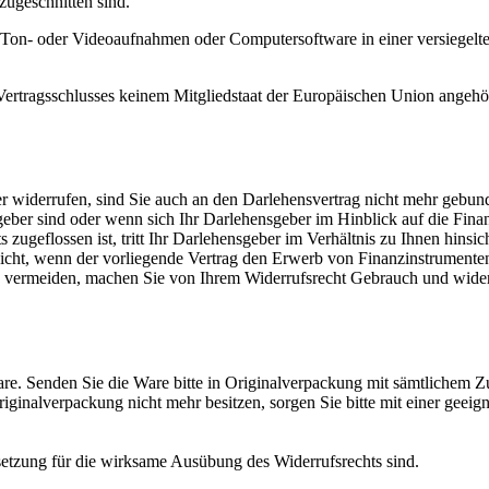
zugeschnitten sind.
on Ton- oder Videoaufnahmen oder Computersoftware in einer versiegelt
s Vertragsschlusses keinem Mitgliedstaat der Europäischen Union angeh
 widerrufen, sind Sie auch an den Darlehensvertrag nicht mehr gebunden
eber sind oder wenn sich Ihr Darlehensgeber im Hinblick auf die Fina
ugeflossen ist, tritt Ihr Darlehensgeber im Verhältnis zu Ihnen hinsic
lt nicht, wenn der vorliegende Vertrag den Erwerb von Finanzinstrumen
ch vermeiden, machen Sie von Ihrem Widerrufsrecht Gebrauch und wide
e. Senden Sie die Ware bitte in Originalverpackung mit sämtlichem Z
inalverpackung nicht mehr besitzen, sorgen Sie bitte mit einer geeig
ssetzung für die wirksame Ausübung des Widerrufsrechts sind.