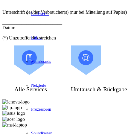
_______________________________________________________
Unterschrift des/der Verbraucher(s) (nur bei Mitteilung auf Papier)
Laufwerke
_________________________
Datum
Lüfter
(*) Unzutreffendes streichen
Mainboards
Netzteile
Alle Services
Umtausch & Rückgabe
Prozessoren
Soundkarten