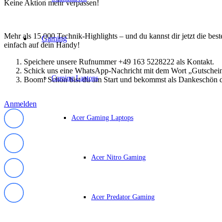
Keine Aktion mehr verpassen!
Mehr als 15.000 Technik-Highlights – und du kannst dir jetzt die be
Gaming
einfach auf dein Handy!
Speichere unsere Rufnummer +49 163 5228222 als Kontakt.
Schick uns eine WhatsApp-Nachricht mit dem Wort „Gutschei
Gaming Laptops
Boom! Schon bist du am Start und bekommst als Dankeschön d
Anmelden
Acer Gaming Laptops
Acer Nitro Gaming
Acer Predator Gaming