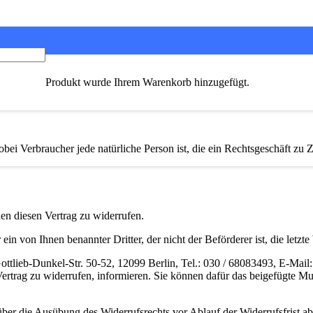
Produkt
wurde Ihrem Warenkorb hinzugefügt.
bei Verbraucher jede natürliche Person ist, die ein Rechtsgeschäft zu
n diesen Vertrag zu widerrufen.
ein von Ihnen benannter Dritter, der nicht der Beförderer ist, die let
ieb-Dunkel-Str. 50-52, 12099 Berlin, Tel.: 030 / 68083493, E-Mail: in
 Vertrag zu widerrufen, informieren. Sie können dafür das beigefügte 
 über die Ausübung des Widerrufsrechts vor Ablauf der Widerrufsfrist a