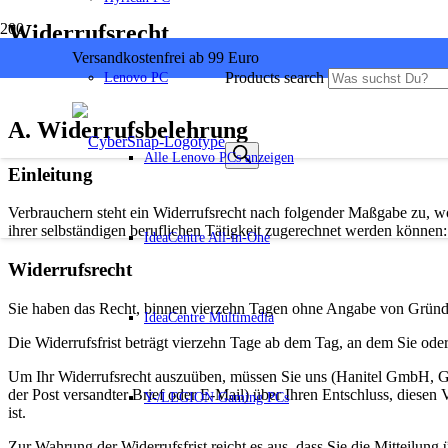
Widerrufsrecht
Versandkostenfrei ab 99 Euro
Products search
Lenovo PC
A. Widerrufsbelehrung
Alle Lenovo PCs anzeigen
Einleitung
Verbrauchern steht ein Widerrufsrecht nach folgender Maßgabe zu, wo
ihrer selbständigen beruflichen Tätigkeit zugerechnet werden können:
IdeaCentre All-in-One
Widerrufsrecht
Sie haben das Recht, binnen vierzehn Tagen ohne Angabe von Gründe
IdeaCentre Multimedia
Die Widerrufsfrist beträgt vierzehn Tage ab dem Tag, an dem Sie oder 
Um Ihr Widerrufsrecht auszuüben, müssen Sie uns (Hanitel GmbH, Gottl
der Post versandter Brief oder E-Mail) über Ihren Entschluss, diesen
Y-/LEGION Gaming PCs
ist.
Zur Wahrung der Widerrufsfrist reicht es aus, dass Sie die Mitteilung