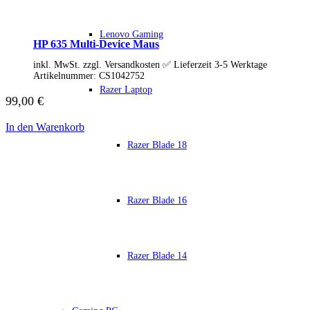
Soundkarten
Gaming
Gaming Laptops
Lenovo Gaming
HP 635 Multi-Device Maus
Acer Gaming Laptops
Acer Nitro Gaming
inkl. MwSt. zzgl. Versandkosten ✅ Lieferzeit 3-5 Werktage
Acer Predator Gaming
Artikelnummer:
CS1042752
Asus Gaming
Razer Laptop
Asus ROG Gaming
99,00
€
Asus TUF Gaming
HP Gaming Laptops
In den Warenkorb
Omen Gaming Laptop
Razer Blade 18
Victus Gaming Laptop
Lenovo Gaming
Razer Laptop
Razer Blade 18
Razer Blade 16
Razer Blade 16
Razer Blade 14
Gaming PC
Gaming Headsets
Gaming Maus
Razer Blade 14
Gaming Tastatur
Gaming Monitor
Gaming Stühle
Software
Alle Hersteller