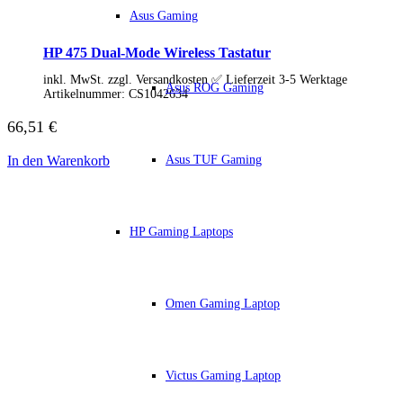
IdeaCentre All-in-One
Asus Gaming
IdeaCentre Multimedia
Y-/LEGION Gaming PCs
HP 475 Dual-Mode Wireless Tastatur
ThinkCentre
ThinkStation
inkl. MwSt. zzgl. Versandkosten ✅ Lieferzeit 3-5 Werktage
Asus ROG Gaming
Medion PC
Artikelnummer:
CS1042634
Msi PC
Alle Msi PCs anzeigen
66,51
€
MSI All-in-One-PCs
MSI Gaming PCs
Asus TUF Gaming
In den Warenkorb
MSI Cubi
MSI PRO DP
MSI Desktop & Gaming PC
Zotac PC
HP Gaming Laptops
PC-Hardware
Arbeitsspeicher (RAM)
Festplatten
Gaming Grafikkarte
Grafikkarten
Omen Gaming Laptop
Kühlung
Laufwerke
Lüfter
Mainboards
Victus Gaming Laptop
Netzteile
Prozessoren