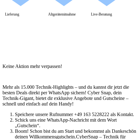
Schenker / XMG
Convertible / 2-in-1
Notebook Zubehör
Lieferung
Altgerätemitnahme
Live-Beratung
Laptoptaschen
Tastatur
Mäuse
Mauspads
Netzteil
Alle ansehen
PC Systeme
APPLE
Alle APPLE Modelle anzeigen
Keine Aktion mehr verpassen!
iMac
Mac mini
Mac Studio
Mac Pro
Mehr als 15.000 Technik-Highlights – und du kannst dir jetzt die
iMac Zubehör
besten Deals direkt per WhatsApp sichern! Cyber Snap, dein
Acer PC
Technik-Gigant, bietet dir exklusive Angebote und Gutscheine –
Alle Acer PCs anzeigen
schnell und einfach auf dein Handy!
Acer Consumer PCs
Acer Gaming PCs
Speichere unsere Rufnummer +49 163 5228222 als Kontakt.
Acer Business PCs
Schick uns eine WhatsApp-Nachricht mit dem Wort
Asus PC
„Gutschein“.
Captiva PC
Boom! Schon bist du am Start und bekommst als Dankeschön
Alle Captiva PCs anzeigen
deinen Willkommensgutschein.CyberSnap – Technik für