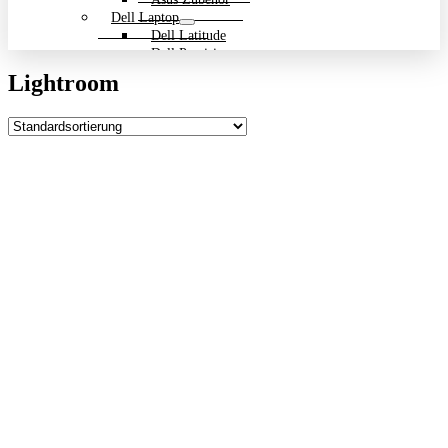
Dell Laptop
Dell Latitude
Dell Precision
Dell Zubehör
Lightroom
Gigabyte Laptop
Gigabyte Aero
Gigabyte Aorus
Gigabyte Multimedia und Ultrabooks
Backpack Bundle Aktion
HP Laptop
200 Serie
Dragonfly
EliteBook
ENVY
OmniBook
Pavilion
HP ProBook
Spectre
ZBook Workstation
ZBook Firefly
ZBook Fury
ZBook Power
ZBook Studio
ZBook Workstation