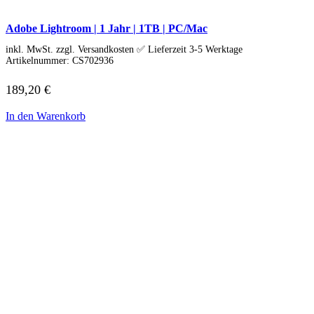
HP Zubehör
Huawei Laptop
Lenovo Laptop
Adobe Lightroom | 1 Jahr | 1TB | PC/Mac
Lenovo Campus
inkl. MwSt. zzgl. Versandkosten ✅ Lieferzeit 3-5 Werktage
Lenovo Chromebooks
Artikelnummer:
CS702936
Lenovo Convertibles
Lenovo Gaming
189,20
€
Lenovo ThinkPad
Alle ThinkPads
ThinkPad E-Serie
In den Warenkorb
ThinkPad L-Serie
ThinkPad T-Serie
ThinkPad P-Serie
ThinkPad X-Serie
ThinkPad Yoga
ThinkBook
Lenovo Ultrathin
V-Serie Ultrathin
IdeaPad Ultrathin
Yoga Premium Ultrathin
Lenovo Zubehör
Lenovo Docking & Hubs
Lenovo Tasche & Rucksack
Lenovo Netzteile
Lenovo Eingabegeräte