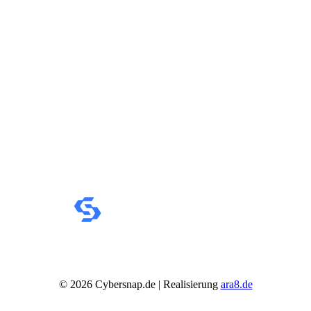
Adobe
Acrobat
Creative Cloud
Lightroom
Premiere Pro
Acronis
Ashampoo
Bitdefender
Buhl Data
Corel
Cyberlink
ESET
F-Secure
F-Secure Total
F-Secure Internet Security
F-Secure VPN
F-Secure ID Protection
G DATA
Kaspersky
Kaspersky Standard, Plus, Premium
Kaspersky Small Office Security
MAGIX
©
2026
Cybersnap.de | Realisierung
ara8.de
McAfee
Microsoft
NordVPN