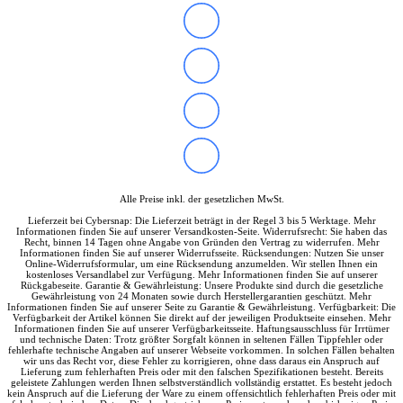
Norton
Parallels
Microsoft
Windows 11
Office
Xbox Game Pass
Betriebssysteme
Security & Backup
Antivirus & Sicherheit
F-Secure
G DATA
Kaspersky
Alle Preise inkl. der gesetzlichen MwSt.
McAfee
Lieferzeit bei Cybersnap: Die Lieferzeit beträgt in der Regel 3 bis 5 Werktage. Mehr
Norton
Informationen finden Sie auf unserer Versandkosten-Seite. Widerrufsrecht: Sie haben das
Backup & Brennen
Recht, binnen 14 Tagen ohne Angabe von Gründen den Vertrag zu widerrufen. Mehr
Informationen finden Sie auf unserer Widerrufsseite. Rücksendungen: Nutzen Sie unser
Büro-Software
Online-Widerrufsformular, um eine Rücksendung anzumelden. Wir stellen Ihnen ein
Finanzen & Steuern
kostenloses Versandlabel zur Verfügung. Mehr Informationen finden Sie auf unserer
Rückgabeseite. Garantie & Gewährleistung: Unsere Produkte sind durch die gesetzliche
Lexware
Gewährleistung von 24 Monaten sowie durch Herstellergarantien geschützt. Mehr
WISO
Informationen finden Sie auf unserer Seite zu Garantie & Gewährleistung. Verfügbarkeit: Die
Verfügbarkeit der Artikel können Sie direkt auf der jeweiligen Produktseite einsehen. Mehr
Steuer-Software
Informationen finden Sie auf unserer Verfügbarkeitsseite. Haftungsausschluss für Irrtümer
Grafik & Multimedia
und technische Daten: Trotz größter Sorgfalt können in seltenen Fällen Tippfehler oder
fehlerhafte technische Angaben auf unserer Webseite vorkommen. In solchen Fällen behalten
Fotobearbeitung
wir uns das Recht vor, diese Fehler zu korrigieren, ohne dass daraus ein Anspruch auf
Videobearbeitung
Lieferung zum fehlerhaften Preis oder mit den falschen Spezifikationen besteht. Bereits
geleistete Zahlungen werden Ihnen selbstverständlich vollständig erstattet. Es besteht jedoch
Grafik & Design
kein Anspruch auf die Lieferung der Ware zu einem offensichtlich fehlerhaften Preis oder mit
Adobe Creative Cloud