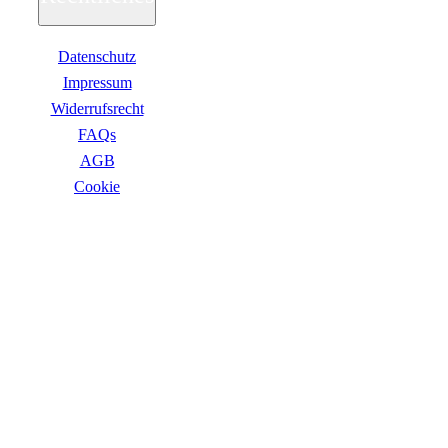
Soundkarten
Gaming
Gaming Laptops
Datenschutz
Acer Gaming Laptops
Impressum
Acer Nitro Gaming
Acer Predator Gaming
Widerrufsrecht
Asus Gaming
FAQs
Asus ROG Gaming
Asus TUF Gaming
AGB
HP Gaming Laptops
Сookie
Omen Gaming Laptop
Victus Gaming Laptop
Lenovo Gaming
ZAHLUNGSARTEN
Razer Laptop
Razer Blade 18
Razer Blade 16
Razer Blade 14
Gaming PC
Gaming Headsets
Gaming Maus
Gaming Tastatur
Gaming Monitor
Gaming Stühle
Software
VERSANDARTEN
Alle Hersteller