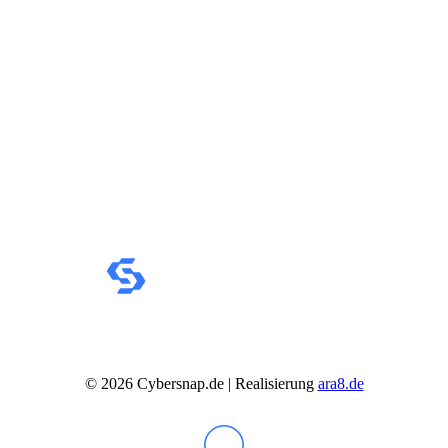
Business Captiva
Advanced Gaming Captiva
Ultimate Gaming Captiva
Highend Gaming Captiva
Workstation Captiva
Fractal Design
Dell PC
Alle Dell PCs anzeigen
DELL Professional PCs
DELL Workstations
Fujitsu PC
Gigabyte PC
Hm24 PC
HP PC
Alle HP PCs anzeigen
HP Consumer PCs
HP All-in-Ones
OMEN PC
VICTUS by HP PCs
HP Professional PCs
HP Workstations
©
2026
Cybersnap.de | Realisierung
ara8.de
HP PC Zubehör
Hyrican PC
Lenovo PC
Alle Lenovo PCs anzeigen