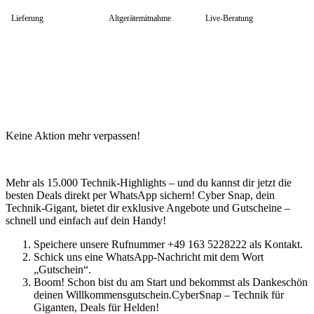
HP Zubehör
Huawei Laptop
Lieferung
Altgerätemitnahme
Live-Beratung
Lenovo Laptop
Lenovo Campus
Lenovo Chromebooks
Lenovo Convertibles
Lenovo Gaming
Lenovo ThinkPad
Alle ThinkPads
ThinkPad E-Serie
ThinkPad L-Serie
Keine Aktion mehr verpassen!
ThinkPad T-Serie
ThinkPad P-Serie
ThinkPad X-Serie
ThinkPad Yoga
Mehr als 15.000 Technik-Highlights – und du kannst dir jetzt die
ThinkBook
besten Deals direkt per WhatsApp sichern! Cyber Snap, dein
Lenovo Ultrathin
Technik-Gigant, bietet dir exklusive Angebote und Gutscheine –
V-Serie Ultrathin
schnell und einfach auf dein Handy!
IdeaPad Ultrathin
Yoga Premium Ultrathin
Speichere unsere Rufnummer +49 163 5228222 als Kontakt.
Lenovo Zubehör
Schick uns eine WhatsApp-Nachricht mit dem Wort
Lenovo Docking & Hubs
„Gutschein“.
Lenovo Tasche & Rucksack
Boom! Schon bist du am Start und bekommst als Dankeschön
Lenovo Netzteile
deinen Willkommensgutschein.CyberSnap – Technik für
Lenovo Eingabegeräte
Giganten, Deals für Helden!