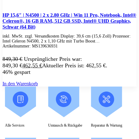
Tools & Utilities
Monitore
HP 15,6″ | N4500 | 2 x 2.80 GHz | Win 11 Pro, Notebook, Intel®
Alle Hersteller
Celeron®, 16 GB RAM, 512 GB SSD, Intel® UHD Graphics,
Acer Monitore
Schwar (64 Bit)
AOC Monitore
Apple Monitore
inkl. MwSt. zzgl. Versandkosten Display: 39,6 cm (15,6 Zoll) Prozessor:
Asus Monitore
Intel Celeron N4500, 2 x 1,10 GHz mit Turbo Boost…
BENQ Monitore
Artikelnummer:
MS139636931
Dell Monitore
Eizo Monitore
849,30
€
Ursprünglicher Preis war:
Gigabyte Monitore
849,30 €
462,55
€
Aktueller Preis ist: 462,55 €.
HP Monitore
46% gespart
Iiyama Monitore
Lenovo Monitore
In den Warenkorb
LG Monitore
Msi Monitore
Philips Monitore
Samsung Monitore
Viewsonic Monitore
40 – 51 cm (15,6-20″)
53 – 58 cm (21-23″)
60 – 63 cm (23,6-25″)
Alle Services
Umtausch & Rückgabe
Reparatur & Wartung
67 – 73 cm (26,5-29″)
75 – 164 cm (29,5-65″)