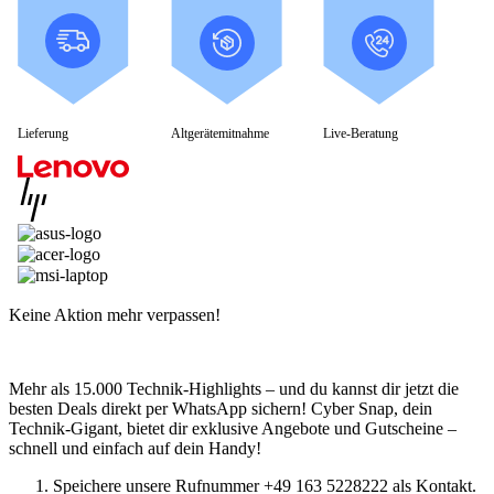
Gaming Monitore
4K Ultra-HD Monitore
Curved Monitore
USB-C Monitore
Business Monitore
Mobile Monitore
Monitor Zubehör
Lieferung
Altgerätemitnahme
Live-Beratung
Monitor Zubehör (Alle anzeigen)
Monitorkabel
Tischhalterungen
Wandhalterungen
Drucker & Scanner
Druckerzubehör
Smartphones & Tablets
Smartphones
Handy Zubehör
Keine Aktion mehr verpassen!
Tablets
Tablet Zubehör
Tolino
Angebote
Mehr als 15.000 Technik-Highlights – und du kannst dir jetzt die
besten Deals direkt per WhatsApp sichern! Cyber Snap, dein
Technik-Gigant, bietet dir exklusive Angebote und Gutscheine –
schnell und einfach auf dein Handy!
Speichere unsere Rufnummer +49 163 5228222 als Kontakt.