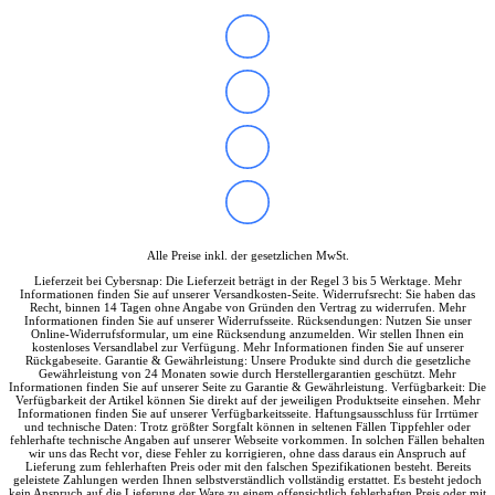
Alle Preise inkl. der gesetzlichen MwSt.
Lieferzeit bei Cybersnap: Die Lieferzeit beträgt in der Regel 3 bis 5 Werktage. Mehr
Informationen finden Sie auf unserer Versandkosten-Seite. Widerrufsrecht: Sie haben das
Recht, binnen 14 Tagen ohne Angabe von Gründen den Vertrag zu widerrufen. Mehr
Informationen finden Sie auf unserer Widerrufsseite. Rücksendungen: Nutzen Sie unser
Online-Widerrufsformular, um eine Rücksendung anzumelden. Wir stellen Ihnen ein
kostenloses Versandlabel zur Verfügung. Mehr Informationen finden Sie auf unserer
Rückgabeseite. Garantie & Gewährleistung: Unsere Produkte sind durch die gesetzliche
Gewährleistung von 24 Monaten sowie durch Herstellergarantien geschützt. Mehr
Informationen finden Sie auf unserer Seite zu Garantie & Gewährleistung. Verfügbarkeit: Die
Verfügbarkeit der Artikel können Sie direkt auf der jeweiligen Produktseite einsehen. Mehr
Informationen finden Sie auf unserer Verfügbarkeitsseite. Haftungsausschluss für Irrtümer
und technische Daten: Trotz größter Sorgfalt können in seltenen Fällen Tippfehler oder
fehlerhafte technische Angaben auf unserer Webseite vorkommen. In solchen Fällen behalten
wir uns das Recht vor, diese Fehler zu korrigieren, ohne dass daraus ein Anspruch auf
Lieferung zum fehlerhaften Preis oder mit den falschen Spezifikationen besteht. Bereits
geleistete Zahlungen werden Ihnen selbstverständlich vollständig erstattet. Es besteht jedoch
kein Anspruch auf die Lieferung der Ware zu einem offensichtlich fehlerhaften Preis oder mit