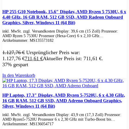
HP Zubehör
Huawei Laptop
Lenovo Laptop
HP 255 G10 Notebook, 15.6″ Display, AMD Ryzen 5 7530U, 6 x
Lenovo Campus
4.40 GHz, 16 GB RAM, 512 GB SSD, AMD Radeon Onboard
Lenovo Chromebooks
Graphics, Silver, Windows 11 (64 Bit)
Lenovo Convertibles
inkl. MwSt. zzgl. Versandkosten Display: 39,6 cm (15 Zoll) Prozessor:
Lenovo Gaming
AMD Ryzen 5 7530U Prozessor (Hexa-Core) 6 x 2,10 GHz…
Lenovo ThinkPad
Artikelnummer:
MS135573182
Alle ThinkPads
ThinkPad E-Serie
1.127,76
€
Ursprünglicher Preis war:
ThinkPad L-Serie
ThinkPad T-Serie
1.127,76 €
711,61
€
Aktueller Preis ist: 711,61 €.
ThinkPad P-Serie
37% gespart
ThinkPad X-Serie
ThinkPad Yoga
In den Warenkorb
ThinkBook
Lenovo Ultrathin
V-Serie Ultrathin
IdeaPad Ultrathin
HP Laptop, 17.3″ Display, AMD Ryzen 5-7520U, 6 x 4.30 GHz,
Yoga Premium Ultrathin
16 GB RAM, 512 GB SSD, AMD Adreno Onboard Graphics,
Lenovo Zubehör
Silver, Windows 11 (64 Bit)
Lenovo Docking & Hubs
Lenovo Tasche & Rucksack
inkl. MwSt. zzgl. Versandkosten Display: 43,9 cm (17,3 Zoll) Prozessor:
AMD Ryzen5-7520U Prozessor 6 x 2,30 GHz mit Turbo-Boost bis…
Lenovo Netzteile
Artikelnummer:
MS136054717
Lenovo Eingabegeräte