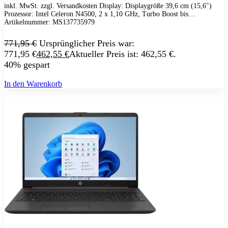
inkl. MwSt. zzgl. Versandkosten Display: Displaygröße 39,6 cm (15,6″)
Norton
Prozessor: Intel Celeron N4500, 2 x 1,10 GHz, Turbo Boost bis…
Parallels
Artikelnummer:
MS137735979
Microsoft
Windows 11
771,95
€
Ursprünglicher Preis war:
Office
771,95 €
462,55
€
Aktueller Preis ist: 462,55 €.
Xbox Game Pass
Betriebssysteme
40% gespart
Security & Backup
Antivirus & Sicherheit
In den Warenkorb
F-Secure
G DATA
Kaspersky
McAfee
Norton
Backup & Brennen
Büro-Software
Finanzen & Steuern
Lexware
WISO
Steuer-Software
Grafik & Multimedia
Fotobearbeitung
Videobearbeitung
Grafik & Design
Adobe Creative Cloud