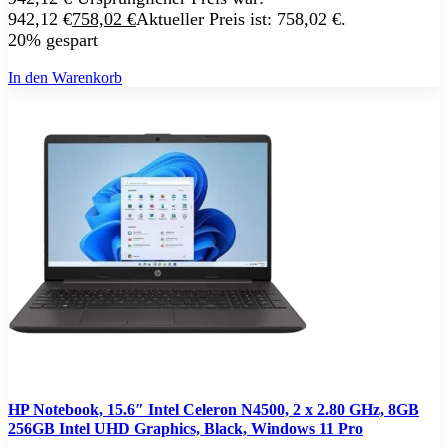
Adobe
942,12 €
758,02
€
Aktueller Preis ist: 758,02 €.
Acrobat
20% gespart
Creative Cloud
Lightroom
In den Warenkorb
Premiere Pro
Acronis
Ashampoo
Bitdefender
Buhl Data
Corel
Cyberlink
ESET
F-Secure
F-Secure Total
F-Secure Internet Security
F-Secure VPN
F-Secure ID Protection
G DATA
Kaspersky
Kaspersky Standard, Plus, Premium
Kaspersky Small Office Security
MAGIX
HP Notebook, 15.6″ Intel Celeron N4500, 2 x 2.80 GHz, 8GB
McAfee
Microsoft
256GB Intel UHD Graphics, Black, Windows 11 Pro
NordVPN