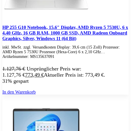
Business Captiva
Advanced Gaming Captiva
Ultimate Gaming Captiva
Highend Gaming Captiva
Workstation Captiva
HP 255 G10 Notebook, 15.6″ Display, AMD Ryzen 5 7530U, 6 x
Fractal Design
4.40 GHz, 16 GB RAM, 1000 GB SSD, AMD Radeon Onboard
Dell PC
Graphics, Silver, Windows 11 (64 Bit)
Alle Dell PCs anzeigen
DELL Professional PCs
inkl. MwSt. zzgl. Versandkosten Display: 39,6 cm (15 Zoll) Prozessor:
DELL Workstations
AMD Ryzen 5 7530U Prozessor (Hexa-Core) 6 x 2,10 GHz…
Fujitsu PC
Artikelnummer:
MS135637091
Gigabyte PC
Hm24 PC
1.127,76
€
Ursprünglicher Preis war:
HP PC
1.127,76 €
773,49
€
Aktueller Preis ist: 773,49 €.
Alle HP PCs anzeigen
31% gespart
HP Consumer PCs
HP All-in-Ones
In den Warenkorb
OMEN PC
VICTUS by HP PCs
HP Professional PCs
HP Workstations
HP PC Zubehör
Hyrican PC
Lenovo PC
Alle Lenovo PCs anzeigen