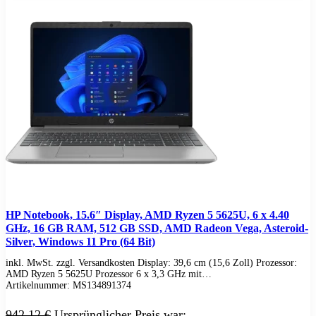
Soundkarten
Gaming
Gaming Laptops
Acer Gaming Laptops
Acer Nitro Gaming
Acer Predator Gaming
Asus Gaming
Asus ROG Gaming
Asus TUF Gaming
HP Gaming Laptops
Omen Gaming Laptop
Victus Gaming Laptop
Lenovo Gaming
Razer Laptop
Razer Blade 18
Razer Blade 16
Razer Blade 14
HP Notebook, 15.6″ Display, AMD Ryzen 5 5625U, 6 x 4.40
Gaming PC
GHz, 16 GB RAM, 512 GB SSD, AMD Radeon Vega, Asteroid-
Gaming Headsets
Silver, Windows 11 Pro (64 Bit)
Gaming Maus
Gaming Tastatur
inkl. MwSt. zzgl. Versandkosten Display: 39,6 cm (15,6 Zoll) Prozessor:
AMD Ryzen 5 5625U Prozessor 6 x 3,3 GHz mit…
Gaming Monitor
Artikelnummer:
MS134891374
Gaming Stühle
Software
942,12
€
Ursprünglicher Preis war:
Alle Hersteller