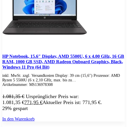
IdeaCentre All-in-One
IdeaCentre Multimedia
Y-/LEGION Gaming PCs
ThinkCentre
ThinkStation
Medion PC
Msi PC
Alle Msi PCs anzeigen
MSI All-in-One-PCs
MSI Gaming PCs
MSI Cubi
HP Notebook, 15.6″ Display, AMD 5500U, 6 x 4.00 GHz, 16 GB
MSI PRO DP
RAM, 1000 GB SSD, AMD Radeon Onboard Graphics, Black,
MSI Desktop & Gaming PC
Windows 11 Pro (64 Bit)
Zotac PC
PC-Hardware
inkl. MwSt. zzgl. Versandkosten Display: 39 cm (15,6″) Prozessor: AMD
Arbeitsspeicher (RAM)
Ryzen 5 5500U (6 x 2,10 GHz, max. bis zu…
Festplatten
Artikelnummer:
MS136978308
Gaming Grafikkarte
Grafikkarten
1.081,35
€
Ursprünglicher Preis war:
Kühlung
1.081,35 €
771,95
€
Aktueller Preis ist: 771,95 €.
Laufwerke
29% gespart
Lüfter
Mainboards
In den Warenkorb
Netzteile
Prozessoren