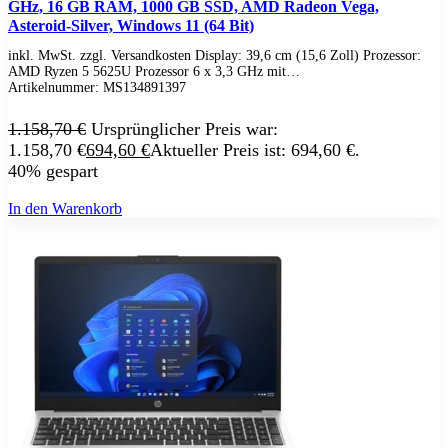
Schenker / XMG
GHz, 16 GB RAM, 1000 GB SSD, AMD Radeon Vega,
Convertible / 2-in-1
Asteroid-Silver, Windows 11 (64 Bit)
Notebook Zubehör
inkl. MwSt. zzgl. Versandkosten Display: 39,6 cm (15,6 Zoll) Prozessor:
Laptoptaschen
AMD Ryzen 5 5625U Prozessor 6 x 3,3 GHz mit…
Tastatur
Artikelnummer:
MS134891397
Mäuse
Mauspads
1.158,70
€
Ursprünglicher Preis war:
Netzteil
1.158,70 €
694,60
€
Aktueller Preis ist: 694,60 €.
Alle ansehen
PC Systeme
40% gespart
APPLE
Alle APPLE Modelle anzeigen
In den Warenkorb
iMac
Mac mini
Mac Studio
Mac Pro
iMac Zubehör
Acer PC
Alle Acer PCs anzeigen
Acer Consumer PCs
Acer Gaming PCs
Acer Business PCs
Asus PC
Captiva PC
Alle Captiva PCs anzeigen