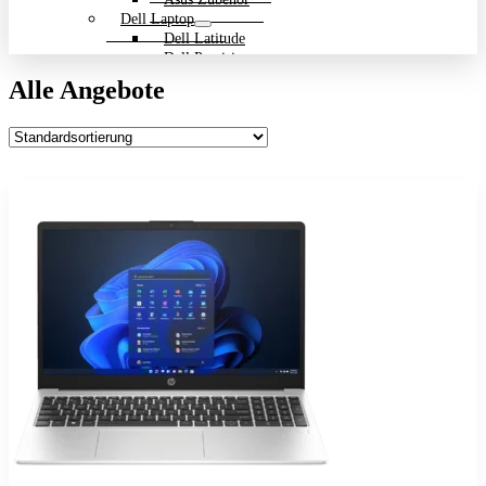
Dell Laptop
Dell Latitude
Dell Precision
Dell Zubehör
Alle Angebote
Gigabyte Laptop
Gigabyte Aero
Gigabyte Aorus
Gigabyte Multimedia und Ultrabooks
Backpack Bundle Aktion
HP Laptop
200 Serie
Dragonfly
EliteBook
ENVY
OmniBook
Pavilion
HP ProBook
Spectre
ZBook Workstation
ZBook Firefly
ZBook Fury
ZBook Power
ZBook Studio
ZBook Workstation