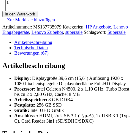
In den Warenkorb
Zur Merkliste hinzufügen
Artikelnummer:
MS137735979
Kategorien:
HP Angebote
,
Lenovo
Eingabegeräte
,
Lenovo Zubehör
,
supersale
Schlagwort:
Supersale
Artikelbeschreibung
Technische Daten
Bewertungen (67)
Artikelbeschreibung
Display:
Displaygröße 39,6 cm (15,6″) Auflösung 1920 x
1080 Pixel entspiegelte Displayoberfläche Full-HD Display
Prozessor:
Intel Celeron N4500, 2 x 1,10 GHz, Turbo Boost
bis zu 2 x 2,80 GHz, Cache: 8 MB
Arbeitsspeicher:
8 GB DDR4
Festplatte:
256 GB SSD
Grafik:
Intel UHD Grafik
Anschlüsse:
HDMI, 2x USB 3.1 (Typ-A), 1x USB 3.1 (Typ-
C), Card Reader 3in1 (SD/SDHC/SDXC)