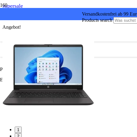
supersale
Versandkostenfrei ab 99 Eu
Products search
Angebot!
Produkt
wurde Ihrem Warenkorb hinzugefügt.
Es befinden sich keine Produkte im Warenkorb.
1
2