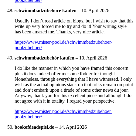
poolzubehoer/
schwimmbadzubehöre kaufen
–
10. April 2026
Usually I don’t read article on blogs, but I wish to say that this
write-up very forced me to try and do it! Your writing style
has been amazed me. Thanks, very nice article.
https://www.mister-pool.de/schwimmbadzubehoer-
poolzubehoer/
schwimmbadzubehör kaufen
–
10. April 2026
I do like the manner in which you have framed this concern
plus it does indeed offer me some fodder for thought.
Nonetheless, through everything that I have witnessed, I only
wish as the actual opinions stack on that folks remain on point
and don’t embark upon a tirade of some other news du jour.
Anyway, thank you for this excellent piece and although I do
not agree with it in totality, I regard your perspective.
https://www.mister-pool.de/schwimmbadzubehoer-
poolzubehoer/
bookofdeadspiel.de
–
14. April 2026