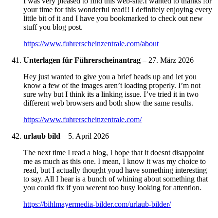
I was very pleased to find this web-site.I wanted to thanks for
your time for this wonderful read!! I definitely enjoying every
little bit of it and I have you bookmarked to check out new
stuff you blog post.
https://www.fuhrerscheinzentrale.com/about
Unterlagen für Führerscheinantrag
–
27. März 2026
Hey just wanted to give you a brief heads up and let you
know a few of the images aren’t loading properly. I’m not
sure why but I think its a linking issue. I’ve tried it in two
different web browsers and both show the same results.
https://www.fuhrerscheinzentrale.com/
urlaub bild
–
5. April 2026
The next time I read a blog, I hope that it doesnt disappoint
me as much as this one. I mean, I know it was my choice to
read, but I actually thought youd have something interesting
to say. All I hear is a bunch of whining about something that
you could fix if you werent too busy looking for attention.
https://bihlmayermedia-bilder.com/urlaub-bilder/