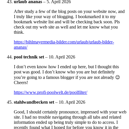
urlaub ananas
–
5. April 2026
After study a few of the blog posts on your website now, and
I truly like your way of blogging. I bookmarked it to my
bookmark website list and will be checking back soon. Pls
check out my web site as well and let me know what you
think.
https://bihlmayermedia-bilder.com/urlaub/urlaub-bilder-
ananas/
pool technik set
–
10. April 2026
I don’t even know how I ended up here, but I thought this
post was good. I don’t know who you are but definitely
you’re going to a famous blogger if you are not already 😉
Cheers!
https://www.profi-poolwelt.de/poolfilter/
stahlwandbecken set
–
10. April 2026
Good, I should certainly pronounce, impressed with your web
site. I had no trouble navigating through all tabs and related
information ended up being truly simple to do to access. I
recently found what I hoped for before you know it in the