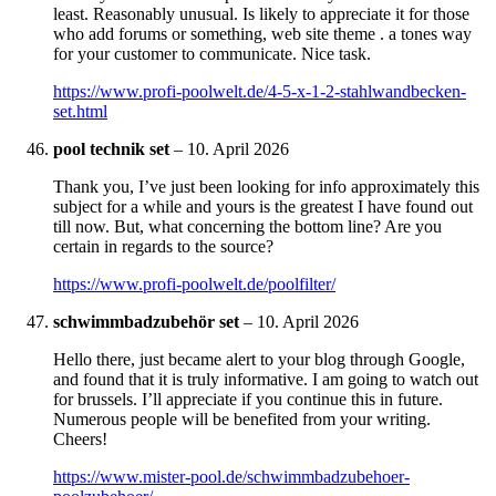
least. Reasonably unusual. Is likely to appreciate it for those
who add forums or something, web site theme . a tones way
for your customer to communicate. Nice task.
https://www.profi-poolwelt.de/4-5-x-1-2-stahlwandbecken-
set.html
pool technik set
–
10. April 2026
Thank you, I’ve just been looking for info approximately this
subject for a while and yours is the greatest I have found out
till now. But, what concerning the bottom line? Are you
certain in regards to the source?
https://www.profi-poolwelt.de/poolfilter/
schwimmbadzubehör set
–
10. April 2026
Hello there, just became alert to your blog through Google,
and found that it is truly informative. I am going to watch out
for brussels. I’ll appreciate if you continue this in future.
Numerous people will be benefited from your writing.
Cheers!
https://www.mister-pool.de/schwimmbadzubehoer-