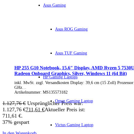
IdeaCentre All-in-One
Asus Gaming
IdeaCentre Multimedia
Y-/LEGION Gaming PCs
ThinkCentre
ThinkStation
Asus ROG Gaming
Medion PC
Msi PC
Alle Msi PCs anzeigen
MSI All-in-One-PCs
MSI Gaming PCs
Asus TUF Gaming
MSI Cubi
MSI PRO DP
MSI Desktop & Gaming PC
HP 255 G10 Notebook, 15.6″ Display, AMD Ryzen 5 7530
Zotac PC
Radeon Onboard Graphics, Silver, Windows 11 (64 Bit)
HP Gaming Laptops
PC-Hardware
inkl. MwSt. zzgl. Versandkosten Display: 39,6 cm (15 Zoll) Prozess
Arbeitsspeicher (RAM)
GHz…
Festplatten
Artikelnummer:
MS135573182
Gaming Grafikkarte
Grafikkarten
Omen Gaming Laptop
1.127,76
€
Ursprünglicher Preis war:
Kühlung
1.127,76 €
711,61
€
Aktueller Preis ist:
Laufwerke
711,61 €.
Lüfter
37% gespart
Mainboards
Victus Gaming Laptop
Netzteile
Prozessoren
In den Warenkorb