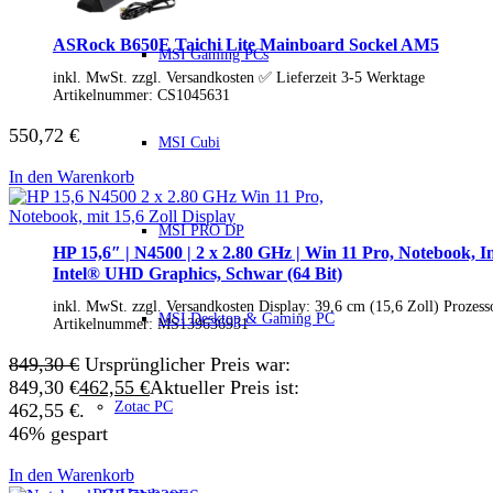
HP Zubehör
Huawei Laptop
Lenovo Laptop
ASRock B650E Taichi Lite Mainboard Sockel AM5
MSI Gaming PCs
Lenovo Campus
inkl. MwSt. zzgl. Versandkosten ✅ Lieferzeit 3-5 Werktage
Lenovo Chromebooks
Artikelnummer:
CS1045631
Lenovo Convertibles
Lenovo Gaming
550,72
€
Lenovo ThinkPad
MSI Cubi
Alle ThinkPads
In den Warenkorb
ThinkPad E-Serie
ThinkPad L-Serie
ThinkPad T-Serie
MSI PRO DP
ThinkPad P-Serie
HP 15,6″ | N4500 | 2 x 2.80 GHz | Win 11 Pro, Notebook
ThinkPad X-Serie
Intel® UHD Graphics, Schwar (64 Bit)
ThinkPad Yoga
ThinkBook
inkl. MwSt. zzgl. Versandkosten Display: 39,6 cm (15,6 Zoll) Proze
MSI Desktop & Gaming PC
Lenovo Ultrathin
Artikelnummer:
MS139636931
V-Serie Ultrathin
IdeaPad Ultrathin
849,30
€
Ursprünglicher Preis war:
Yoga Premium Ultrathin
849,30 €
462,55
€
Aktueller Preis ist:
Lenovo Zubehör
Zotac PC
462,55 €.
Lenovo Docking & Hubs
46% gespart
Lenovo Tasche & Rucksack
Lenovo Netzteile
In den Warenkorb
Lenovo Eingabegeräte