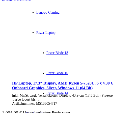
Soundkarten
Gaming
Gaming Laptops
Lenovo Gaming
Acer Gaming Laptops
Acer Nitro Gaming
Acer Predator Gaming
Asus Gaming
Razer Laptop
Asus ROG Gaming
Asus TUF Gaming
HP Gaming Laptops
Omen Gaming Laptop
Razer Blade 18
Victus Gaming Laptop
Lenovo Gaming
Razer Laptop
Razer Blade 18
Razer Blade 16
Razer Blade 16
Razer Blade 14
Gaming PC
HP Laptop, 17.3″ Display, AMD Ryzen 5-7520U, 6 x 4.
Gaming Headsets
Onboard Graphics, Silver, Windows 11 (64 Bit)
Gaming Maus
Razer Blade 14
Gaming Tastatur
inkl. MwSt. zzgl. Versandkosten Display: 43,9 cm (17,3 Zoll) Proz
Gaming Monitor
Turbo-Boost bis…
Gaming Stühle
Artikelnummer:
MS136054717
Software
Alle Hersteller
1.004,00
€
Ursprünglicher Preis war: