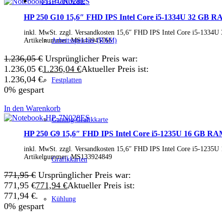
PC-Hardware
Lenovo Adapter & Kabel
Lenovo Bundles
HP 250 G10 15,6″ FHD IPS Intel Core i5-1334U 32 GB 
Microsoft Laptop
Surface Modelle
inkl. MwSt. zzgl. Versandkosten 15,6″ FHD IPS Intel Core i5-1
Surface Zubehör
Artikelnummer:
MS143945766
Arbeitsspeicher (RAM)
MSI Laptop
Alle MSI Laptops
1.236,05
€
Ursprünglicher Preis war:
MSI Thin
1.236,05 €
1.236,04
€
Aktueller Preis ist:
MSI Alpha | Bravo | Delta
1.236,04 €.
Festplatten
MSI Creator | Workstation
0% gespart
MSI Stealth | Raider | Titan
MSI Summit | Prestige | Modern
In den Warenkorb
Razer Laptop
Razer Blade 14
Gaming Grafikkarte
Razer Blade 16
HP 250 G9 15,6″ FHD IPS Intel Core i5-1235U 16 GB R
Razer Blade 18
Samsung Laptop
inkl. MwSt. zzgl. Versandkosten 15,6″ FHD IPS Intel Core i5-1
Galaxy Book4
Artikelnummer:
MS133924849
Grafikkarten
Galaxy Book4 360
Galaxy Book4 Edge
771,95
€
Ursprünglicher Preis war:
Galaxy Book4 Pro
771,95 €
771,94
€
Aktueller Preis ist:
Galaxy Book4 Pro 360
771,94 €.
Galaxy Book4 Ultra
Kühlung
0% gespart
Galaxy Book4 Win Pro
Galaxy Book3 360