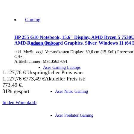
Business Captiva
Advanced Gaming Captiva
Ultimate Gaming Captiva
Highend Gaming Captiva
Gaming
Workstation Captiva
Fractal Design
Dell PC
HP 255 G10 Notebook, 15.6″ Display, AMD Ryzen 5 7530
Alle Dell PCs anzeigen
AMD Radeon Onboard Graphics, Silver, Windows 11 (64 B
Gaming Laptops
DELL Professional PCs
DELL Workstations
inkl. MwSt. zzgl. Versandkosten Display: 39,6 cm (15 Zoll) Prozess
Fujitsu PC
GHz…
Artikelnummer:
MS135637091
Gigabyte PC
Hm24 PC
Acer Gaming Laptops
1.127,76
€
Ursprünglicher Preis war:
HP PC
Alle HP PCs anzeigen
1.127,76 €
773,49
€
Aktueller Preis ist:
HP Consumer PCs
773,49 €.
HP All-in-Ones
31% gespart
Acer Nitro Gaming
OMEN PC
VICTUS by HP PCs
In den Warenkorb
HP Professional PCs
HP Workstations
HP PC Zubehör
Acer Predator Gaming
Hyrican PC
Lenovo PC
Alle Lenovo PCs anzeigen