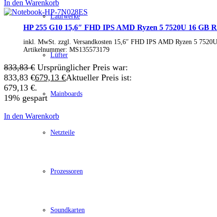
In den Warenkorb
Schenker / XMG
Convertible / 2-in-1
Laufwerke
Notebook Zubehör
HP 255 G10 15,6″ FHD IPS AMD Ryzen 5 7520U 16 GB
Laptoptaschen
Tastatur
inkl. MwSt. zzgl. Versandkosten 15,6″ FHD IPS AMD Ryzen 5 75
Mäuse
Artikelnummer:
MS135573179
Lüfter
Mauspads
Netzteil
833,83
€
Ursprünglicher Preis war:
Alle ansehen
833,83 €
679,13
€
Aktueller Preis ist:
PC Systeme
679,13 €.
APPLE
Mainboards
19% gespart
Alle APPLE Modelle anzeigen
iMac
In den Warenkorb
Mac mini
Mac Studio
Netzteile
Mac Pro
iMac Zubehör
Acer PC
Alle Acer PCs anzeigen
Acer Consumer PCs
Prozessoren
Acer Gaming PCs
Acer Business PCs
Asus PC
Captiva PC
Soundkarten
Alle Captiva PCs anzeigen