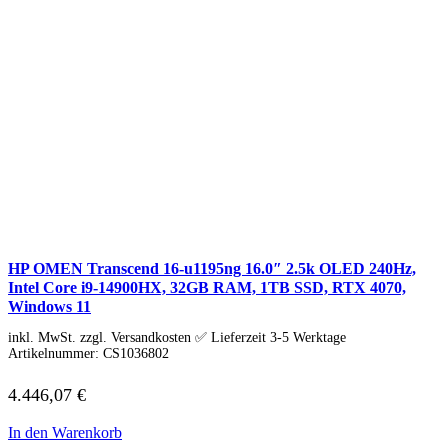
WISO
Steuer-Software
Grafik & Multimedia
Fotobearbeitung
Videobearbeitung
Grafik & Design
Adobe Creative Cloud
Tools & Utilities
Monitore
Alle Hersteller
Acer Monitore
AOC Monitore
Apple Monitore
Asus Monitore
HP OMEN Transcend 16-u1195ng 16.0″ 2.5k OLED 240Hz,
BENQ Monitore
Intel Core i9-14900HX, 32GB RAM, 1TB SSD, RTX 4070,
Dell Monitore
Windows 11
Eizo Monitore
Gigabyte Monitore
inkl. MwSt. zzgl. Versandkosten ✅ Lieferzeit 3-5 Werktage
HP Monitore
Artikelnummer:
CS1036802
Iiyama Monitore
Lenovo Monitore
4.446,07
€
LG Monitore
Msi Monitore
In den Warenkorb
Philips Monitore