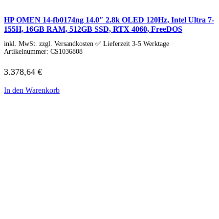
ZBook Workstation
HP Zubehör
HP OMEN 14-fb0174ng 14.0″ 2.8k OLED 120Hz, Intel Ultra 7-
Huawei Laptop
155H, 16GB RAM, 512GB SSD, RTX 4060, FreeDOS
Lenovo Laptop
Lenovo Campus
inkl. MwSt. zzgl. Versandkosten ✅ Lieferzeit 3-5 Werktage
Lenovo Chromebooks
Artikelnummer:
CS1036808
Lenovo Convertibles
Lenovo Gaming
3.378,64
€
Lenovo ThinkPad
Alle ThinkPads
In den Warenkorb
ThinkPad E-Serie
ThinkPad L-Serie
ThinkPad T-Serie
ThinkPad P-Serie
ThinkPad X-Serie
ThinkPad Yoga
ThinkBook
Lenovo Ultrathin
V-Serie Ultrathin
IdeaPad Ultrathin
Yoga Premium Ultrathin
Lenovo Zubehör
Lenovo Docking & Hubs
Lenovo Tasche & Rucksack