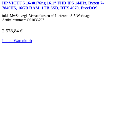
HP VICTUS 16-s0176ng 16.1″ FHD IPS 144Hz, Ryzen 7-
7840HS, 16GB RAM, 1TB SSD, RTX 4070, FreeDOS
inkl. MwSt. zzgl. Versandkosten ✅ Lieferzeit 3-5 Werktage
Artikelnummer:
CS1036797
2.578,84
€
In den Warenkorb