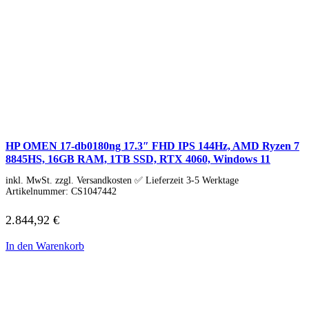
Gaming Maus
Gaming Tastatur
Gaming Monitor
Gaming Stühle
Software
Alle Hersteller
Adobe
Acrobat
Creative Cloud
Lightroom
Premiere Pro
HP OMEN 17-db0180ng 17.3″ FHD IPS 144Hz, AMD Ryzen 7
Acronis
Ashampoo
8845HS, 16GB RAM, 1TB SSD, RTX 4060, Windows 11
Bitdefender
inkl. MwSt. zzgl. Versandkosten ✅ Lieferzeit 3-5 Werktage
Buhl Data
Artikelnummer:
CS1047442
Corel
Cyberlink
2.844,92
€
ESET
F-Secure
In den Warenkorb
F-Secure Total
F-Secure Internet Security
F-Secure VPN
F-Secure ID Protection
G DATA