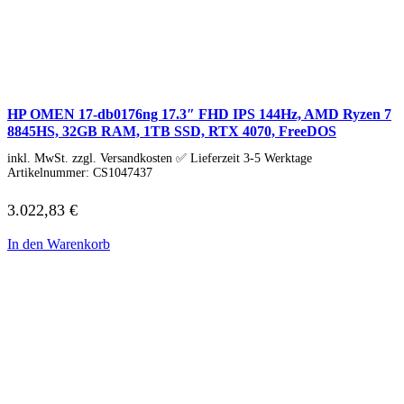
Asus PC
Captiva PC
Alle Captiva PCs anzeigen
Business Captiva
Advanced Gaming Captiva
Ultimate Gaming Captiva
HP OMEN 17-db0176ng 17.3″ FHD IPS 144Hz, AMD Ryzen 7
Highend Gaming Captiva
8845HS, 32GB RAM, 1TB SSD, RTX 4070, FreeDOS
Workstation Captiva
Fractal Design
inkl. MwSt. zzgl. Versandkosten ✅ Lieferzeit 3-5 Werktage
Dell PC
Artikelnummer:
CS1047437
Alle Dell PCs anzeigen
DELL Professional PCs
3.022,83
€
DELL Workstations
Fujitsu PC
In den Warenkorb
Gigabyte PC
Hm24 PC
HP PC
Alle HP PCs anzeigen
HP Consumer PCs
HP All-in-Ones
OMEN PC
VICTUS by HP PCs
HP Professional PCs
HP Workstations