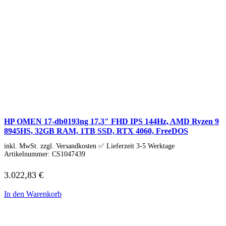
Kaspersky
Kaspersky Standard, Plus, Premium
Kaspersky Small Office Security
MAGIX
McAfee
Microsoft
NordVPN
Norton
Parallels
Microsoft
Windows 11
Office
Xbox Game Pass
HP OMEN 17-db0193ng 17.3″ FHD IPS 144Hz, AMD Ryzen 9
Betriebssysteme
8945HS, 32GB RAM, 1TB SSD, RTX 4060, FreeDOS
Security & Backup
Antivirus & Sicherheit
inkl. MwSt. zzgl. Versandkosten ✅ Lieferzeit 3-5 Werktage
F-Secure
Artikelnummer:
CS1047439
G DATA
Kaspersky
3.022,83
€
McAfee
Norton
In den Warenkorb
Backup & Brennen
Büro-Software
Finanzen & Steuern
Lexware