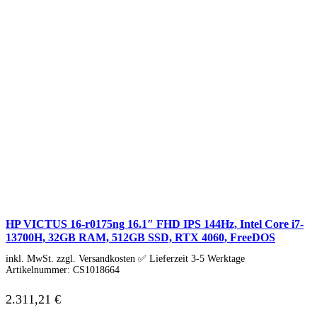
Samsung Monitore
Viewsonic Monitore
40 – 51 cm (15,6-20″)
53 – 58 cm (21-23″)
60 – 63 cm (23,6-25″)
67 – 73 cm (26,5-29″)
75 – 164 cm (29,5-65″)
Gaming Monitore
4K Ultra-HD Monitore
Curved Monitore
USB-C Monitore
Business Monitore
Mobile Monitore
Monitor Zubehör
Monitor Zubehör (Alle anzeigen)
Monitorkabel
Tischhalterungen
HP VICTUS 16-r0175ng 16.1″ FHD IPS 144Hz, Intel Core i7-
Wandhalterungen
13700H, 32GB RAM, 512GB SSD, RTX 4060, FreeDOS
Drucker & Scanner
Druckerzubehör
inkl. MwSt. zzgl. Versandkosten ✅ Lieferzeit 3-5 Werktage
Smartphones & Tablets
Artikelnummer:
CS1018664
Smartphones
Handy Zubehör
2.311,21
€
Tablets