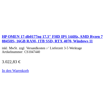
HP PC Zubehör
Hyrican PC
Lenovo PC
Alle Lenovo PCs anzeigen
IdeaCentre All-in-One
IdeaCentre Multimedia
Y-/LEGION Gaming PCs
ThinkCentre
HP OMEN 17-db0177ng 17.3″ FHD IPS 144Hz, AMD Ryzen 7
ThinkStation
8845HS, 16GB RAM, 1TB SSD, RTX 4070, Windows 11
Medion PC
Msi PC
inkl. MwSt. zzgl. Versandkosten ✅ Lieferzeit 3-5 Werktage
Alle Msi PCs anzeigen
Artikelnummer:
CS1047440
MSI All-in-One-PCs
MSI Gaming PCs
3.022,83
€
MSI Cubi
MSI PRO DP
In den Warenkorb
MSI Desktop & Gaming PC
Zotac PC
PC-Hardware
Arbeitsspeicher (RAM)
Festplatten
Gaming Grafikkarte
Grafikkarten
Kühlung