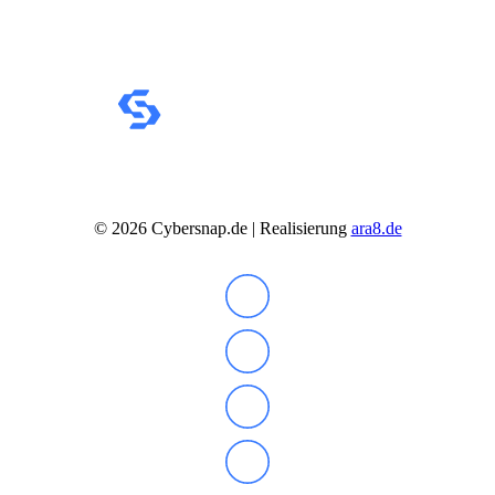
IdeaCentre All-in-One
IdeaCentre Multimedia
Y-/LEGION Gaming PCs
ThinkCentre
ThinkStation
Medion PC
Msi PC
Alle Msi PCs anzeigen
MSI All-in-One-PCs
MSI Gaming PCs
MSI Cubi
©
2026
Cybersnap.de | Realisierung
ara8.de
MSI PRO DP
MSI Desktop & Gaming PC
Zotac PC
PC-Hardware
Arbeitsspeicher (RAM)
Festplatten
Gaming Grafikkarte
Grafikkarten
Kühlung
Laufwerke
Lüfter
Mainboards
Netzteile
Prozessoren