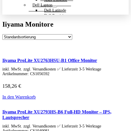
Dell Laptop
Dell Latitude
Dell Precision
Dell Zubehör
Iiyama Monitore
Gigabyte Laptop
Gigabyte Aero
Gigabyte Aorus
Gigabyte Multimedia und Ultrabooks
Backpack Bundle Aktion
HP Laptop
200 Serie
Iiyama ProLite XU2763HSU-B1 Office Monitor
Dragonfly
EliteBook
inkl. MwSt. zzgl. Versandkosten ✅ Lieferzeit 3-5 Werktage
ENVY
Artikelnummer:
CS1056592
OmniBook
Pavilion
158,26
€
HP ProBook
Spectre
In den Warenkorb
ZBook Workstation
ZBook Firefly
ZBook Fury
Iiyama ProLite XU2793HS-B6 Full-HD Monitor – IPS,
ZBook Power
Lautsprecher
ZBook Studio
inkl. MwSt. zzgl. Versandkosten ✅ Lieferzeit 3-5 Werktage
ZBook Workstation
Artikelnummer:
CS1040081