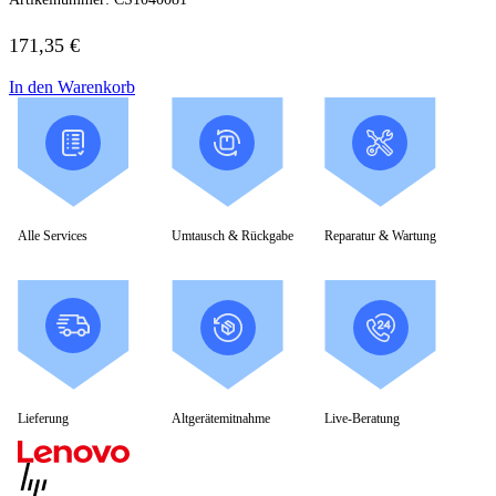
HP Zubehör
Huawei Laptop
Lenovo Laptop
171,35
€
Lenovo Campus
Lenovo Chromebooks
In den Warenkorb
Lenovo Convertibles
Lenovo Gaming
Lenovo ThinkPad
Alle ThinkPads
ThinkPad E-Serie
ThinkPad L-Serie
ThinkPad T-Serie
Alle Services
Umtausch & Rückgabe
Reparatur & Wartung
ThinkPad P-Serie
ThinkPad X-Serie
ThinkPad Yoga
ThinkBook
Lenovo Ultrathin
V-Serie Ultrathin
IdeaPad Ultrathin
Yoga Premium Ultrathin
Lenovo Zubehör
Lieferung
Altgerätemitnahme
Live-Beratung
Lenovo Docking & Hubs
Lenovo Tasche & Rucksack
Lenovo Netzteile
Lenovo Eingabegeräte