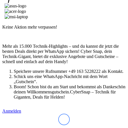
Lenovo Adapter & Kabel
Lenovo Bundles
Microsoft Laptop
Surface Modelle
Surface Zubehör
MSI Laptop
Keine Aktion mehr verpassen!
Alle MSI Laptops
MSI Thin
MSI Alpha | Bravo | Delta
Mehr als 15.000 Technik-Highlights – und du kannst dir jetzt die
MSI Creator | Workstation
besten Deals direkt per WhatsApp sichern! Cyber Snap, dein
MSI Stealth | Raider | Titan
Technik-Gigant, bietet dir exklusive Angebote und Gutscheine –
MSI Summit | Prestige | Modern
schnell und einfach auf dein Handy!
Razer Laptop
Razer Blade 14
Speichere unsere Rufnummer +49 163 5228222 als Kontakt.
Razer Blade 16
Schick uns eine WhatsApp-Nachricht mit dem Wort
Razer Blade 18
„Gutschein“.
Samsung Laptop
Boom! Schon bist du am Start und bekommst als Dankeschön
Galaxy Book4
deinen Willkommensgutschein.CyberSnap – Technik für
Galaxy Book4 360
Giganten, Deals für Helden!
Galaxy Book4 Edge
Galaxy Book4 Pro
Galaxy Book4 Pro 360
Anmelden
Galaxy Book4 Ultra
Galaxy Book4 Win Pro
Galaxy Book3 360