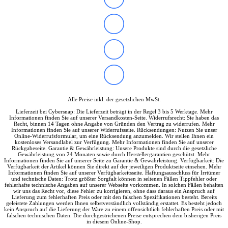
IdeaCentre All-in-One
IdeaCentre Multimedia
Y-/LEGION Gaming PCs
ThinkCentre
ThinkStation
Medion PC
Msi PC
Alle Msi PCs anzeigen
MSI All-in-One-PCs
MSI Gaming PCs
MSI Cubi
Alle Preise inkl. der gesetzlichen MwSt.
MSI PRO DP
Lieferzeit bei Cybersnap: Die Lieferzeit beträgt in der Regel 3 bis 5 Werktage. Mehr
MSI Desktop & Gaming PC
Informationen finden Sie auf unserer Versandkosten-Seite. Widerrufsrecht: Sie haben das
Zotac PC
Recht, binnen 14 Tagen ohne Angabe von Gründen den Vertrag zu widerrufen. Mehr
Informationen finden Sie auf unserer Widerrufsseite. Rücksendungen: Nutzen Sie unser
PC-Hardware
Online-Widerrufsformular, um eine Rücksendung anzumelden. Wir stellen Ihnen ein
Arbeitsspeicher (RAM)
kostenloses Versandlabel zur Verfügung. Mehr Informationen finden Sie auf unserer
Rückgabeseite. Garantie & Gewährleistung: Unsere Produkte sind durch die gesetzliche
Festplatten
Gewährleistung von 24 Monaten sowie durch Herstellergarantien geschützt. Mehr
Gaming Grafikkarte
Informationen finden Sie auf unserer Seite zu Garantie & Gewährleistung. Verfügbarkeit: Die
Verfügbarkeit der Artikel können Sie direkt auf der jeweiligen Produktseite einsehen. Mehr
Grafikkarten
Informationen finden Sie auf unserer Verfügbarkeitsseite. Haftungsausschluss für Irrtümer
Kühlung
und technische Daten: Trotz größter Sorgfalt können in seltenen Fällen Tippfehler oder
fehlerhafte technische Angaben auf unserer Webseite vorkommen. In solchen Fällen behalten
Laufwerke
wir uns das Recht vor, diese Fehler zu korrigieren, ohne dass daraus ein Anspruch auf
Lüfter
Lieferung zum fehlerhaften Preis oder mit den falschen Spezifikationen besteht. Bereits
geleistete Zahlungen werden Ihnen selbstverständlich vollständig erstattet. Es besteht jedoch
Mainboards
kein Anspruch auf die Lieferung der Ware zu einem offensichtlich fehlerhaften Preis oder mit
Netzteile
falschen technischen Daten. Die durchgestrichenen Preise entsprechen dem bisherigen Preis
in diesem Online-Shop.
Prozessoren