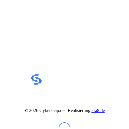
Business Captiva
Advanced Gaming Captiva
Ultimate Gaming Captiva
Highend Gaming Captiva
Workstation Captiva
Fractal Design
Dell PC
Alle Dell PCs anzeigen
DELL Professional PCs
DELL Workstations
Fujitsu PC
Gigabyte PC
Hm24 PC
HP PC
Alle HP PCs anzeigen
HP Consumer PCs
HP All-in-Ones
OMEN PC
VICTUS by HP PCs
HP Professional PCs
HP Workstations
©
2026
Cybersnap.de | Realisierung
ara8.de
HP PC Zubehör
Hyrican PC
Lenovo PC
Alle Lenovo PCs anzeigen