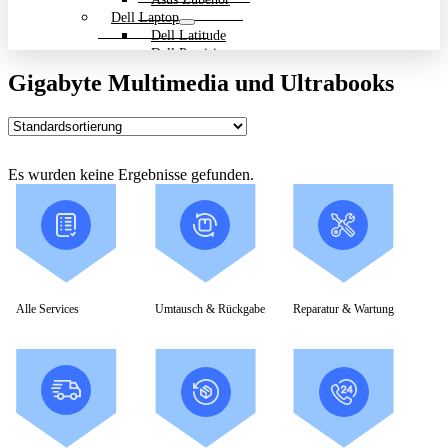
Dell Laptop
Dell Latitude
Dell Precision
Dell Zubehör
Gigabyte Multimedia und Ultrabooks
Gigabyte Laptop
Gigabyte Aero
Gigabyte Aorus
Gigabyte Multimedia und Ultrabooks
Backpack Bundle Aktion
Es wurden keine Ergebnisse gefunden.
HP Laptop
200 Serie
Dragonfly
EliteBook
ENVY
OmniBook
Pavilion
HP ProBook
Alle Services
Umtausch & Rückgabe
Reparatur & Wartung
Spectre
ZBook Workstation
ZBook Firefly
ZBook Fury
ZBook Power
ZBook Studio
ZBook Workstation