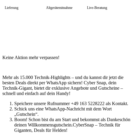
HP Zubehör
Huawei Laptop
Lieferung
Altgerätemitnahme
Live-Beratung
Lenovo Laptop
Lenovo Campus
Lenovo Chromebooks
Lenovo Convertibles
Lenovo Gaming
Lenovo ThinkPad
Alle ThinkPads
ThinkPad E-Serie
ThinkPad L-Serie
Keine Aktion mehr verpassen!
ThinkPad T-Serie
ThinkPad P-Serie
ThinkPad X-Serie
ThinkPad Yoga
Mehr als 15.000 Technik-Highlights – und du kannst dir jetzt die
ThinkBook
besten Deals direkt per WhatsApp sichern! Cyber Snap, dein
Lenovo Ultrathin
Technik-Gigant, bietet dir exklusive Angebote und Gutscheine –
V-Serie Ultrathin
schnell und einfach auf dein Handy!
IdeaPad Ultrathin
Yoga Premium Ultrathin
Speichere unsere Rufnummer +49 163 5228222 als Kontakt.
Lenovo Zubehör
Schick uns eine WhatsApp-Nachricht mit dem Wort
Lenovo Docking & Hubs
„Gutschein“.
Lenovo Tasche & Rucksack
Boom! Schon bist du am Start und bekommst als Dankeschön
Lenovo Netzteile
deinen Willkommensgutschein.CyberSnap – Technik für
Lenovo Eingabegeräte
Giganten, Deals für Helden!