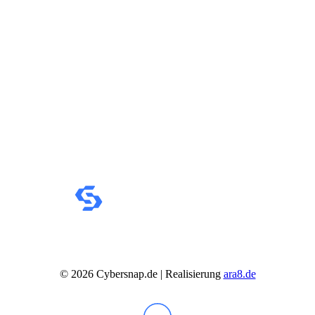
IdeaCentre All-in-One
IdeaCentre Multimedia
Y-/LEGION Gaming PCs
ThinkCentre
ThinkStation
Medion PC
Msi PC
Alle Msi PCs anzeigen
MSI All-in-One-PCs
MSI Gaming PCs
MSI Cubi
MSI PRO DP
MSI Desktop & Gaming PC
Zotac PC
PC-Hardware
Arbeitsspeicher (RAM)
Festplatten
Gaming Grafikkarte
Grafikkarten
Kühlung
Laufwerke
Lüfter
©
2026
Cybersnap.de | Realisierung
ara8.de
Mainboards
Netzteile
Prozessoren