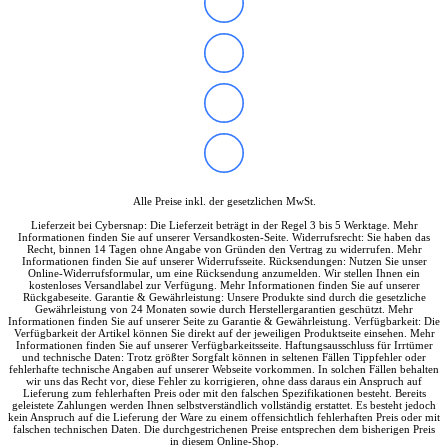
Soundkarten
Gaming
Gaming Laptops
Acer Gaming Laptops
Acer Nitro Gaming
Acer Predator Gaming
Asus Gaming
Asus ROG Gaming
Asus TUF Gaming
HP Gaming Laptops
Omen Gaming Laptop
Alle Preise inkl. der gesetzlichen MwSt.
Victus Gaming Laptop
Lieferzeit bei Cybersnap: Die Lieferzeit beträgt in der Regel 3 bis 5 Werktage. Mehr
Lenovo Gaming
Informationen finden Sie auf unserer Versandkosten-Seite. Widerrufsrecht: Sie haben das
Razer Laptop
Recht, binnen 14 Tagen ohne Angabe von Gründen den Vertrag zu widerrufen. Mehr
Informationen finden Sie auf unserer Widerrufsseite. Rücksendungen: Nutzen Sie unser
Razer Blade 18
Online-Widerrufsformular, um eine Rücksendung anzumelden. Wir stellen Ihnen ein
Razer Blade 16
kostenloses Versandlabel zur Verfügung. Mehr Informationen finden Sie auf unserer
Rückgabeseite. Garantie & Gewährleistung: Unsere Produkte sind durch die gesetzliche
Razer Blade 14
Gewährleistung von 24 Monaten sowie durch Herstellergarantien geschützt. Mehr
Gaming PC
Informationen finden Sie auf unserer Seite zu Garantie & Gewährleistung. Verfügbarkeit: Die
Verfügbarkeit der Artikel können Sie direkt auf der jeweiligen Produktseite einsehen. Mehr
Gaming Headsets
Informationen finden Sie auf unserer Verfügbarkeitsseite. Haftungsausschluss für Irrtümer
Gaming Maus
und technische Daten: Trotz größter Sorgfalt können in seltenen Fällen Tippfehler oder
fehlerhafte technische Angaben auf unserer Webseite vorkommen. In solchen Fällen behalten
Gaming Tastatur
wir uns das Recht vor, diese Fehler zu korrigieren, ohne dass daraus ein Anspruch auf
Gaming Monitor
Lieferung zum fehlerhaften Preis oder mit den falschen Spezifikationen besteht. Bereits
geleistete Zahlungen werden Ihnen selbstverständlich vollständig erstattet. Es besteht jedoch
Gaming Stühle
kein Anspruch auf die Lieferung der Ware zu einem offensichtlich fehlerhaften Preis oder mit
Software
falschen technischen Daten. Die durchgestrichenen Preise entsprechen dem bisherigen Preis
in diesem Online-Shop.
Alle Hersteller