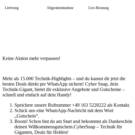
HP Zubehör
Huawei Laptop
Lieferung
Altgerätemitnahme
Live-Beratung
Lenovo Laptop
Lenovo Campus
Lenovo Chromebooks
Lenovo Convertibles
Lenovo Gaming
Lenovo ThinkPad
Alle ThinkPads
ThinkPad E-Serie
ThinkPad L-Serie
Keine Aktion mehr verpassen!
ThinkPad T-Serie
ThinkPad P-Serie
ThinkPad X-Serie
ThinkPad Yoga
Mehr als 15.000 Technik-Highlights – und du kannst dir jetzt die
ThinkBook
besten Deals direkt per WhatsApp sichern! Cyber Snap, dein
Lenovo Ultrathin
Technik-Gigant, bietet dir exklusive Angebote und Gutscheine –
V-Serie Ultrathin
schnell und einfach auf dein Handy!
IdeaPad Ultrathin
Yoga Premium Ultrathin
Speichere unsere Rufnummer +49 163 5228222 als Kontakt.
Lenovo Zubehör
Schick uns eine WhatsApp-Nachricht mit dem Wort
Lenovo Docking & Hubs
„Gutschein“.
Lenovo Tasche & Rucksack
Boom! Schon bist du am Start und bekommst als Dankeschön
Lenovo Netzteile
deinen Willkommensgutschein.CyberSnap – Technik für
Lenovo Eingabegeräte
Giganten, Deals für Helden!