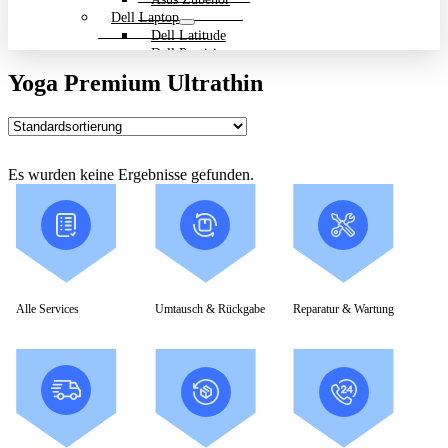
Dell Laptop
Dell Latitude
Dell Precision
Dell Zubehör
Yoga Premium Ultrathin
Gigabyte Laptop
Gigabyte Aero
Gigabyte Aorus
Gigabyte Multimedia und Ultrabooks
Backpack Bundle Aktion
Es wurden keine Ergebnisse gefunden.
HP Laptop
200 Serie
Dragonfly
EliteBook
ENVY
OmniBook
Pavilion
HP ProBook
Alle Services
Umtausch & Rückgabe
Reparatur & Wartung
Spectre
ZBook Workstation
ZBook Firefly
ZBook Fury
ZBook Power
ZBook Studio
ZBook Workstation