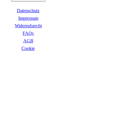
Business Captiva
Advanced Gaming Captiva
Datenschutz
Ultimate Gaming Captiva
Highend Gaming Captiva
Impressum
Workstation Captiva
Widerrufsrecht
Fractal Design
FAQs
Dell PC
Alle Dell PCs anzeigen
AGB
DELL Professional PCs
Сookie
DELL Workstations
Fujitsu PC
Gigabyte PC
ZAHLUNGSARTEN
Hm24 PC
HP PC
Alle HP PCs anzeigen
HP Consumer PCs
HP All-in-Ones
OMEN PC
VICTUS by HP PCs
HP Professional PCs
HP Workstations
HP PC Zubehör
Hyrican PC
VERSANDARTEN
Lenovo PC
Alle Lenovo PCs anzeigen