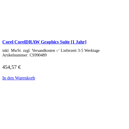
Soundkarten
Gaming
Gaming Laptops
Acer Gaming Laptops
Acer Nitro Gaming
Acer Predator Gaming
Asus Gaming
Asus ROG Gaming
Corel CorelDRAW Graphics Suite [1 Jahr]
Asus TUF Gaming
HP Gaming Laptops
inkl. MwSt. zzgl. Versandkosten ✅ Lieferzeit 3-5 Werktage
Artikelnummer:
CS990489
Omen Gaming Laptop
Victus Gaming Laptop
Lenovo Gaming
454,57
€
Razer Laptop
Razer Blade 18
In den Warenkorb
Razer Blade 16
Razer Blade 14
Gaming PC
Gaming Headsets
Gaming Maus
Gaming Tastatur
Gaming Monitor
Gaming Stühle
Software
Alle Hersteller