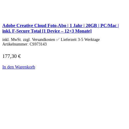
Lenovo Adapter & Kabel
Lenovo Bundles
Microsoft Laptop
Surface Modelle
Surface Zubehör
Adobe Creative Cloud Foto-Abo | 1 Jahr | 20GB | PC/Mac |
MSI Laptop
inkl. F-Secure Total [1 Device – 12+3 Monate]
Alle MSI Laptops
MSI Thin
inkl. MwSt. zzgl. Versandkosten ✅ Lieferzeit 3-5 Werktage
MSI Alpha | Bravo | Delta
Artikelnummer:
CS973143
MSI Creator | Workstation
MSI Stealth | Raider | Titan
177,30
€
MSI Summit | Prestige | Modern
Razer Laptop
In den Warenkorb
Razer Blade 14
Razer Blade 16
Razer Blade 18
Samsung Laptop
Galaxy Book4
Galaxy Book4 360
Galaxy Book4 Edge
Galaxy Book4 Pro
Galaxy Book4 Pro 360
Galaxy Book4 Ultra
Galaxy Book4 Win Pro
Galaxy Book3 360