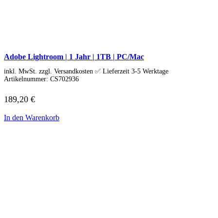
Schenker / XMG
Convertible / 2-in-1
Notebook Zubehör
Laptoptaschen
Tastatur
Mäuse
Mauspads
Adobe Lightroom | 1 Jahr | 1TB | PC/Mac
Netzteil
inkl. MwSt. zzgl. Versandkosten ✅ Lieferzeit 3-5 Werktage
Alle ansehen
Artikelnummer:
CS702936
PC Systeme
APPLE
189,20
€
Alle APPLE Modelle anzeigen
iMac
Mac mini
In den Warenkorb
Mac Studio
Mac Pro
iMac Zubehör
Acer PC
Alle Acer PCs anzeigen
Acer Consumer PCs
Acer Gaming PCs
Acer Business PCs
Asus PC
Captiva PC
Alle Captiva PCs anzeigen