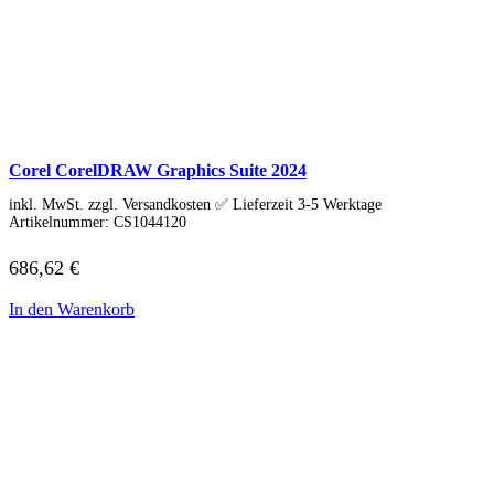
Adobe
Acrobat
Creative Cloud
Lightroom
Premiere Pro
Acronis
Ashampoo
Bitdefender
Corel CorelDRAW Graphics Suite 2024
Buhl Data
Corel
inkl. MwSt. zzgl. Versandkosten ✅ Lieferzeit 3-5 Werktage
Cyberlink
Artikelnummer:
CS1044120
ESET
F-Secure
686,62
€
F-Secure Total
F-Secure Internet Security
In den Warenkorb
F-Secure VPN
F-Secure ID Protection
G DATA
Kaspersky
Kaspersky Standard, Plus, Premium
Kaspersky Small Office Security
MAGIX
McAfee
Microsoft
NordVPN