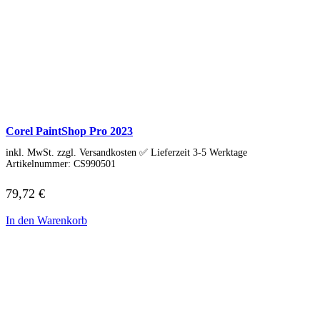
Gaming Monitore
4K Ultra-HD Monitore
Curved Monitore
USB-C Monitore
Business Monitore
Mobile Monitore
Monitor Zubehör
Monitor Zubehör (Alle anzeigen)
Monitorkabel
Tischhalterungen
Wandhalterungen
Corel PaintShop Pro 2023
Drucker & Scanner
inkl. MwSt. zzgl. Versandkosten ✅ Lieferzeit 3-5 Werktage
Druckerzubehör
Artikelnummer:
CS990501
Smartphones & Tablets
Smartphones
79,72
€
Handy Zubehör
Tablets
Tablet Zubehör
In den Warenkorb
Tolino
Angebote