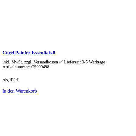
Tools & Utilities
Monitore
Alle Hersteller
Acer Monitore
AOC Monitore
Apple Monitore
Asus Monitore
BENQ Monitore
Dell Monitore
Corel Painter Essentials 8
Eizo Monitore
Gigabyte Monitore
inkl. MwSt. zzgl. Versandkosten ✅ Lieferzeit 3-5 Werktage
HP Monitore
Artikelnummer:
CS990498
Iiyama Monitore
Lenovo Monitore
55,92
€
LG Monitore
Msi Monitore
In den Warenkorb
Philips Monitore
Samsung Monitore
Viewsonic Monitore
40 – 51 cm (15,6-20″)
53 – 58 cm (21-23″)
60 – 63 cm (23,6-25″)
67 – 73 cm (26,5-29″)
75 – 164 cm (29,5-65″)