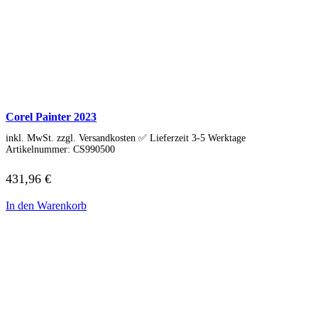
Norton
Parallels
Microsoft
Windows 11
Office
Xbox Game Pass
Betriebssysteme
Security & Backup
Antivirus & Sicherheit
Corel Painter 2023
F-Secure
inkl. MwSt. zzgl. Versandkosten ✅ Lieferzeit 3-5 Werktage
G DATA
Artikelnummer:
CS990500
Kaspersky
McAfee
Norton
431,96
€
Backup & Brennen
Büro-Software
In den Warenkorb
Finanzen & Steuern
Lexware
WISO
Steuer-Software
Grafik & Multimedia
Fotobearbeitung
Videobearbeitung
Grafik & Design
Adobe Creative Cloud