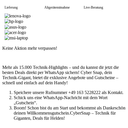
HP Zubehör
Huawei Laptop
Lieferung
Altgerätemitnahme
Live-Beratung
Lenovo Laptop
Lenovo Campus
Lenovo Chromebooks
Lenovo Convertibles
Lenovo Gaming
Lenovo ThinkPad
Alle ThinkPads
ThinkPad E-Serie
Keine Aktion mehr verpassen!
ThinkPad L-Serie
ThinkPad T-Serie
ThinkPad P-Serie
Mehr als 15.000 Technik-Highlights – und du kannst dir jetzt die
ThinkPad X-Serie
besten Deals direkt per WhatsApp sichern! Cyber Snap, dein
ThinkPad Yoga
Technik-Gigant, bietet dir exklusive Angebote und Gutscheine –
ThinkBook
schnell und einfach auf dein Handy!
Lenovo Ultrathin
V-Serie Ultrathin
Speichere unsere Rufnummer +49 163 5228222 als Kontakt.
IdeaPad Ultrathin
Schick uns eine WhatsApp-Nachricht mit dem Wort
Yoga Premium Ultrathin
„Gutschein“.
Lenovo Zubehör
Boom! Schon bist du am Start und bekommst als Dankeschön
Lenovo Docking & Hubs
deinen Willkommensgutschein.CyberSnap – Technik für
Lenovo Tasche & Rucksack
Giganten, Deals für Helden!
Lenovo Netzteile
Lenovo Eingabegeräte