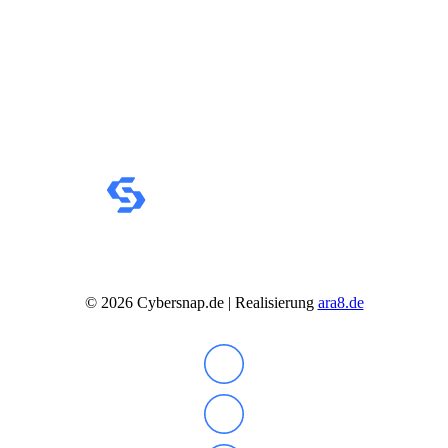
IdeaCentre All-in-One
IdeaCentre Multimedia
Y-/LEGION Gaming PCs
ThinkCentre
ThinkStation
Medion PC
Msi PC
Alle Msi PCs anzeigen
MSI All-in-One-PCs
MSI Gaming PCs
MSI Cubi
MSI PRO DP
MSI Desktop & Gaming PC
Zotac PC
PC-Hardware
Arbeitsspeicher (RAM)
Festplatten
©
2026
Cybersnap.de | Realisierung
ara8.de
Gaming Grafikkarte
Grafikkarten
Kühlung
Laufwerke
Lüfter
Mainboards
Netzteile
Prozessoren