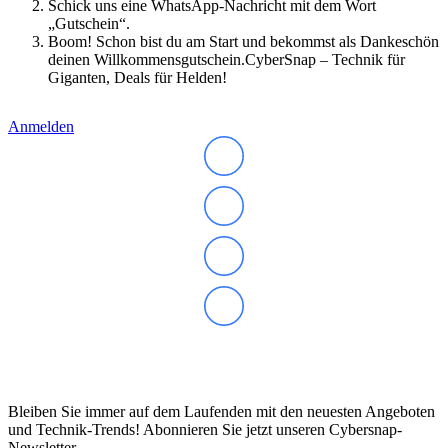
Schick uns eine WhatsApp-Nachricht mit dem Wort
IdeaCentre All-in-One
„Gutschein“.
IdeaCentre Multimedia
Boom! Schon bist du am Start und bekommst als Dankeschön
Y-/LEGION Gaming PCs
deinen Willkommensgutschein.CyberSnap – Technik für
ThinkCentre
Giganten, Deals für Helden!
ThinkStation
Medion PC
Msi PC
Anmelden
Alle Msi PCs anzeigen
MSI All-in-One-PCs
MSI Gaming PCs
MSI Cubi
MSI PRO DP
MSI Desktop & Gaming PC
Zotac PC
PC-Hardware
Arbeitsspeicher (RAM)
Festplatten
Gaming Grafikkarte
Grafikkarten
Kühlung
Abonnieren Sie unseren Newsletter
Laufwerke
Lüfter
Mainboards
Bleiben Sie immer auf dem Laufenden mit den neuesten Angeboten
Netzteile
und Technik-Trends! Abonnieren Sie jetzt unseren Cybersnap-
Prozessoren
Newsletter.