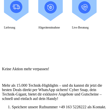
Business Captiva
Advanced Gaming Captiva
Ultimate Gaming Captiva
Highend Gaming Captiva
Workstation Captiva
Fractal Design
Lieferung
Altgerätemitnahme
Live-Beratung
Dell PC
Alle Dell PCs anzeigen
DELL Professional PCs
DELL Workstations
Fujitsu PC
Gigabyte PC
Hm24 PC
HP PC
Alle HP PCs anzeigen
HP Consumer PCs
Keine Aktion mehr verpassen!
HP All-in-Ones
OMEN PC
VICTUS by HP PCs
Mehr als 15.000 Technik-Highlights – und du kannst dir jetzt die
HP Professional PCs
besten Deals direkt per WhatsApp sichern! Cyber Snap, dein
HP Workstations
Technik-Gigant, bietet dir exklusive Angebote und Gutscheine –
HP PC Zubehör
schnell und einfach auf dein Handy!
Hyrican PC
Lenovo PC
Speichere unsere Rufnummer +49 163 5228222 als Kontakt.
Alle Lenovo PCs anzeigen