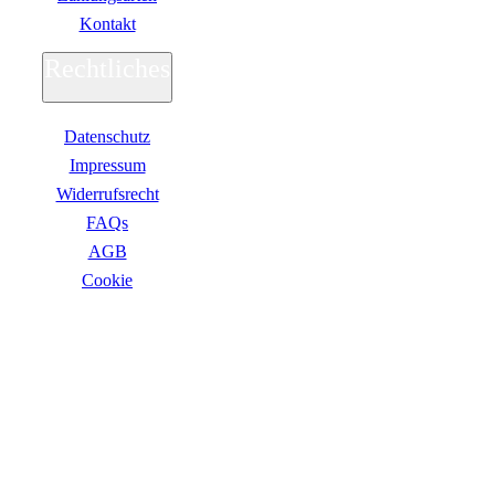
Adobe
Kontakt
Acrobat
Creative Cloud
Rechtliches
Lightroom
Premiere Pro
Acronis
Ashampoo
Datenschutz
Bitdefender
Impressum
Buhl Data
Widerrufsrecht
Corel
Cyberlink
FAQs
ESET
AGB
F-Secure
F-Secure Total
Сookie
F-Secure Internet Security
F-Secure VPN
F-Secure ID Protection
ZAHLUNGSARTEN
G DATA
Kaspersky
Kaspersky Standard, Plus, Premium
Kaspersky Small Office Security
MAGIX
McAfee
Microsoft
NordVPN