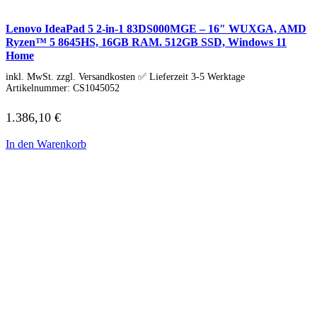
HP Zubehör
Huawei Laptop
Lenovo Laptop
Lenovo IdeaPad 5 2-in-1 83DS000MGE – 16″ WUXGA, AMD
Lenovo Campus
Ryzen™ 5 8645HS, 16GB RAM. 512GB SSD, Windows 11
Lenovo Chromebooks
Home
Lenovo Convertibles
inkl. MwSt. zzgl. Versandkosten ✅ Lieferzeit 3-5 Werktage
Lenovo Gaming
Artikelnummer:
CS1045052
Lenovo ThinkPad
Alle ThinkPads
ThinkPad E-Serie
1.386,10
€
ThinkPad L-Serie
ThinkPad T-Serie
In den Warenkorb
ThinkPad P-Serie
ThinkPad X-Serie
ThinkPad Yoga
ThinkBook
Lenovo Ultrathin
V-Serie Ultrathin
IdeaPad Ultrathin
Yoga Premium Ultrathin
Lenovo Zubehör
Lenovo Docking & Hubs
Lenovo Tasche & Rucksack
Lenovo Netzteile
Lenovo Eingabegeräte