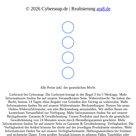
Tools & Utilities
©
2026
Cybersnap.de | Realisierung
ara8.de
Monitore
Alle Hersteller
Acer Monitore
AOC Monitore
Apple Monitore
Asus Monitore
BENQ Monitore
Dell Monitore
Eizo Monitore
Gigabyte Monitore
HP Monitore
Iiyama Monitore
Lenovo Monitore
LG Monitore
Msi Monitore
Alle Preise inkl. der gesetzlichen MwSt.
Philips Monitore
Lieferzeit bei Cybersnap: Die Lieferzeit beträgt in der Regel 3 bis 5 Werktage. Mehr
Samsung Monitore
Informationen finden Sie auf unserer Versandkosten-Seite. Widerrufsrecht: Sie haben das
Recht, binnen 14 Tagen ohne Angabe von Gründen den Vertrag zu widerrufen. Mehr
Viewsonic Monitore
Informationen finden Sie auf unserer Widerrufsseite. Rücksendungen: Nutzen Sie unser
40 – 51 cm (15,6-20″)
Online-Widerrufsformular, um eine Rücksendung anzumelden. Wir stellen Ihnen ein
kostenloses Versandlabel zur Verfügung. Mehr Informationen finden Sie auf unserer
53 – 58 cm (21-23″)
Rückgabeseite. Garantie & Gewährleistung: Unsere Produkte sind durch die gesetzliche
60 – 63 cm (23,6-25″)
Gewährleistung von 24 Monaten sowie durch Herstellergarantien geschützt. Mehr
Informationen finden Sie auf unserer Seite zu Garantie & Gewährleistung. Verfügbarkeit: Die
67 – 73 cm (26,5-29″)
Verfügbarkeit der Artikel können Sie direkt auf der jeweiligen Produktseite einsehen. Mehr
75 – 164 cm (29,5-65″)
Informationen finden Sie auf unserer Verfügbarkeitsseite. Haftungsausschluss für Irrtümer
und technische Daten: Trotz größter Sorgfalt können in seltenen Fällen Tippfehler oder