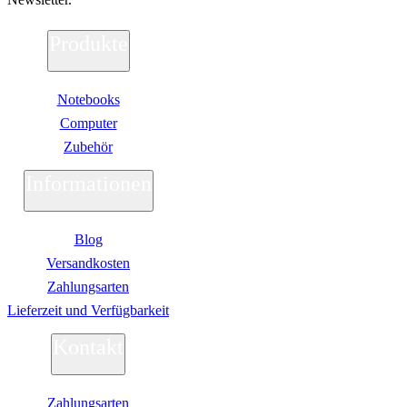
Soundkarten
Gaming
Produkte
Gaming Laptops
Acer Gaming Laptops
Acer Nitro Gaming
Acer Predator Gaming
Notebooks
Asus Gaming
Computer
Asus ROG Gaming
Asus TUF Gaming
Zubehör
HP Gaming Laptops
Omen Gaming Laptop
Informationen
Victus Gaming Laptop
Lenovo Gaming
Razer Laptop
Blog
Razer Blade 18
Razer Blade 16
Versandkosten
Razer Blade 14
Zahlungsarten
Gaming PC
Gaming Headsets
Lieferzeit und Verfügbarkeit
Gaming Maus
Gaming Tastatur
Kontakt
Gaming Monitor
Gaming Stühle
Software
Zahlungsarten
Alle Hersteller