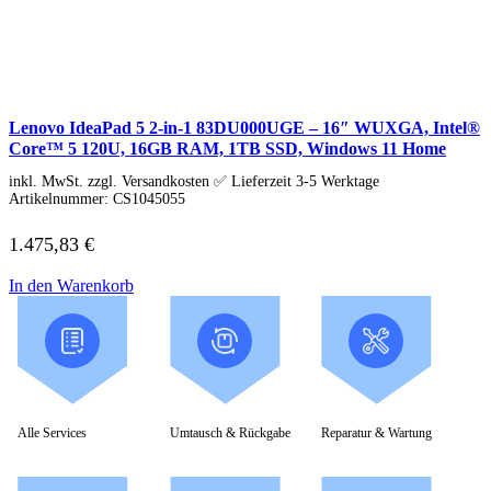
Schenker / XMG
Convertible / 2-in-1
Notebook Zubehör
Laptoptaschen
Tastatur
Mäuse
Mauspads
Lenovo IdeaPad 5 2-in-1 83DU000UGE – 16″ WUXGA, Intel®
Netzteil
Core™ 5 120U, 16GB RAM, 1TB SSD, Windows 11 Home
Alle ansehen
PC Systeme
inkl. MwSt. zzgl. Versandkosten ✅ Lieferzeit 3-5 Werktage
Artikelnummer:
CS1045055
APPLE
Alle APPLE Modelle anzeigen
1.475,83
€
iMac
Mac mini
Mac Studio
In den Warenkorb
Mac Pro
iMac Zubehör
Acer PC
Alle Acer PCs anzeigen
Acer Consumer PCs
Acer Gaming PCs
Acer Business PCs
Alle Services
Umtausch & Rückgabe
Reparatur & Wartung
Asus PC
Captiva PC
Alle Captiva PCs anzeigen