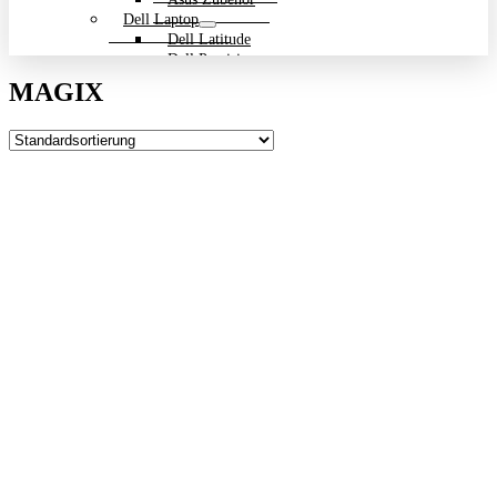
Dell Laptop
Dell Latitude
Dell Precision
Dell Zubehör
MAGIX
Gigabyte Laptop
Gigabyte Aero
Gigabyte Aorus
Gigabyte Multimedia und Ultrabooks
Backpack Bundle Aktion
HP Laptop
200 Serie
Dragonfly
EliteBook
ENVY
OmniBook
Pavilion
HP ProBook
Spectre
ZBook Workstation
ZBook Firefly
ZBook Fury
ZBook Power
ZBook Studio
ZBook Workstation