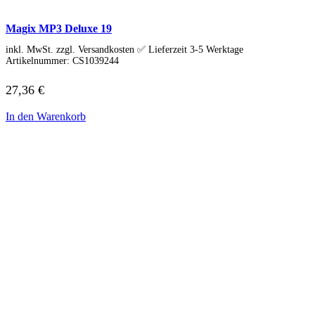
HP Zubehör
Huawei Laptop
Lenovo Laptop
Magix MP3 Deluxe 19
Lenovo Campus
inkl. MwSt. zzgl. Versandkosten ✅ Lieferzeit 3-5 Werktage
Lenovo Chromebooks
Artikelnummer:
CS1039244
Lenovo Convertibles
Lenovo Gaming
27,36
€
Lenovo ThinkPad
Alle ThinkPads
ThinkPad E-Serie
In den Warenkorb
ThinkPad L-Serie
ThinkPad T-Serie
ThinkPad P-Serie
ThinkPad X-Serie
ThinkPad Yoga
ThinkBook
Lenovo Ultrathin
V-Serie Ultrathin
IdeaPad Ultrathin
Yoga Premium Ultrathin
Lenovo Zubehör
Lenovo Docking & Hubs
Lenovo Tasche & Rucksack
Lenovo Netzteile
Lenovo Eingabegeräte