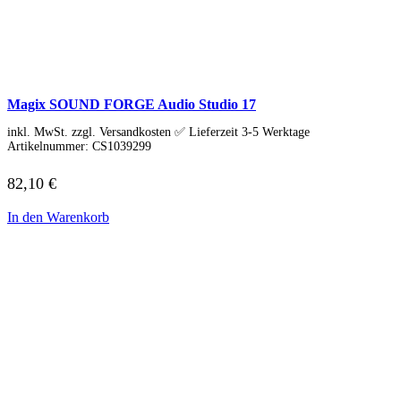
Tools & Utilities
Monitore
Alle Hersteller
Acer Monitore
AOC Monitore
Apple Monitore
Magix SOUND FORGE Audio Studio 17
Asus Monitore
BENQ Monitore
inkl. MwSt. zzgl. Versandkosten ✅ Lieferzeit 3-5 Werktage
Dell Monitore
Artikelnummer:
CS1039299
Eizo Monitore
Gigabyte Monitore
82,10
€
HP Monitore
Iiyama Monitore
In den Warenkorb
Lenovo Monitore
LG Monitore
Msi Monitore
Philips Monitore
Samsung Monitore
Viewsonic Monitore
40 – 51 cm (15,6-20″)
53 – 58 cm (21-23″)
60 – 63 cm (23,6-25″)
67 – 73 cm (26,5-29″)
75 – 164 cm (29,5-65″)