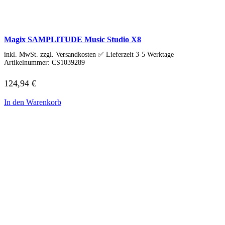
IdeaCentre All-in-One
IdeaCentre Multimedia
Y-/LEGION Gaming PCs
ThinkCentre
Magix SAMPLITUDE Music Studio X8
ThinkStation
Medion PC
inkl. MwSt. zzgl. Versandkosten ✅ Lieferzeit 3-5 Werktage
Msi PC
Artikelnummer:
CS1039289
Alle Msi PCs anzeigen
MSI All-in-One-PCs
124,94
€
MSI Gaming PCs
MSI Cubi
In den Warenkorb
MSI PRO DP
MSI Desktop & Gaming PC
Zotac PC
PC-Hardware
Arbeitsspeicher (RAM)
Festplatten
Gaming Grafikkarte
Grafikkarten
Kühlung
Laufwerke
Lüfter
Mainboards
Netzteile
Prozessoren