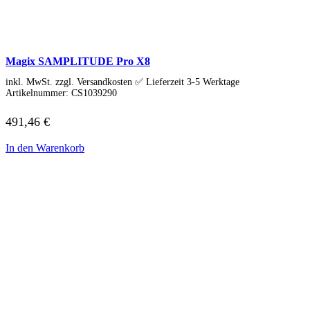
Soundkarten
Gaming
Gaming Laptops
Acer Gaming Laptops
Acer Nitro Gaming
Magix SAMPLITUDE Pro X8
Acer Predator Gaming
inkl. MwSt. zzgl. Versandkosten ✅ Lieferzeit 3-5 Werktage
Asus Gaming
Artikelnummer:
CS1039290
Asus ROG Gaming
Asus TUF Gaming
491,46
€
HP Gaming Laptops
Omen Gaming Laptop
Victus Gaming Laptop
In den Warenkorb
Lenovo Gaming
Razer Laptop
Razer Blade 18
Razer Blade 16
Razer Blade 14
Gaming PC
Gaming Headsets
Gaming Maus
Gaming Tastatur
Gaming Monitor
Gaming Stühle
Software
Alle Hersteller