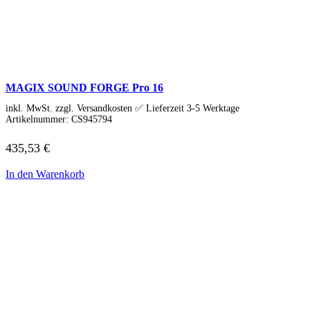
Gaming Monitore
4K Ultra-HD Monitore
Curved Monitore
USB-C Monitore
Business Monitore
Mobile Monitore
Monitor Zubehör
MAGIX SOUND FORGE Pro 16
Monitor Zubehör (Alle anzeigen)
Monitorkabel
inkl. MwSt. zzgl. Versandkosten ✅ Lieferzeit 3-5 Werktage
Tischhalterungen
Artikelnummer:
CS945794
Wandhalterungen
Drucker & Scanner
435,53
€
Druckerzubehör
Smartphones & Tablets
In den Warenkorb
Smartphones
Handy Zubehör
Tablets
Tablet Zubehör
Tolino
Angebote