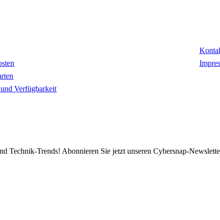
mationen
Kon
Konta
osten
Impre
rten
t und Verfügbarkeit
d Technik-Trends! Abonnieren Sie jetzt unseren Cybersnap-Newslette
ZAHLUNGSARTEN