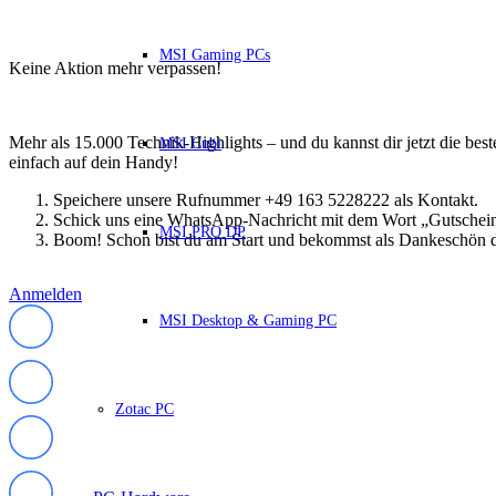
HP Zubehör
Huawei Laptop
Lenovo Laptop
MSI Gaming PCs
Lenovo Campus
Keine Aktion mehr verpassen!
Lenovo Chromebooks
Lenovo Convertibles
Lenovo Gaming
Lenovo ThinkPad
Mehr als 15.000 Technik-Highlights – und du kannst dir jetzt die be
MSI Cubi
Alle ThinkPads
einfach auf dein Handy!
ThinkPad E-Serie
Speichere unsere Rufnummer +49 163 5228222 als Kontakt.
ThinkPad L-Serie
Schick uns eine WhatsApp-Nachricht mit dem Wort „Gutschei
ThinkPad T-Serie
MSI PRO DP
Boom! Schon bist du am Start und bekommst als Dankeschön d
ThinkPad P-Serie
ThinkPad X-Serie
ThinkPad Yoga
Anmelden
ThinkBook
MSI Desktop & Gaming PC
Lenovo Ultrathin
V-Serie Ultrathin
IdeaPad Ultrathin
Yoga Premium Ultrathin
Lenovo Zubehör
Zotac PC
Lenovo Docking & Hubs
Lenovo Tasche & Rucksack
Lenovo Netzteile
Lenovo Eingabegeräte