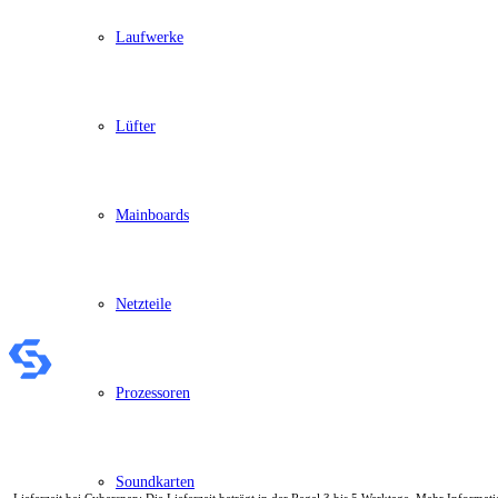
Schenker / XMG
Convertible / 2-in-1
Laufwerke
Notebook Zubehör
Laptoptaschen
Tastatur
Mäuse
Lüfter
Mauspads
Netzteil
Alle ansehen
PC Systeme
APPLE
Mainboards
Alle APPLE Modelle anzeigen
iMac
Mac mini
Mac Studio
Netzteile
Mac Pro
iMac Zubehör
Acer PC
Alle Acer PCs anzeigen
Acer Consumer PCs
Prozessoren
Acer Gaming PCs
Acer Business PCs
Asus PC
Captiva PC
Soundkarten
Alle Captiva PCs anzeigen
Lieferzeit bei Cybersnap: Die Lieferzeit beträgt in der Regel 3 bis 5 Werktage. Mehr Inform