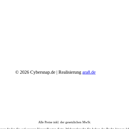
VERSANDARTEN
©
2026
Cybersnap.de | Realisierung
ara8.de
Alle Preise inkl. der gesetzlichen MwSt.
ationen finden Sie auf unserer Versandkosten-Seite. Widerrufsrecht: Sie haben das Recht, binn