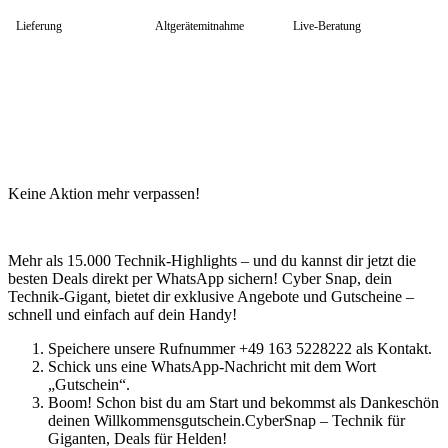
HP Zubehör
Huawei Laptop
Lieferung
Altgerätemitnahme
Live-Beratung
Lenovo Laptop
Lenovo Campus
Lenovo Chromebooks
Lenovo Convertibles
Lenovo Gaming
Lenovo ThinkPad
Alle ThinkPads
ThinkPad E-Serie
ThinkPad L-Serie
Keine Aktion mehr verpassen!
ThinkPad T-Serie
ThinkPad P-Serie
ThinkPad X-Serie
ThinkPad Yoga
Mehr als 15.000 Technik-Highlights – und du kannst dir jetzt die
ThinkBook
besten Deals direkt per WhatsApp sichern! Cyber Snap, dein
Lenovo Ultrathin
Technik-Gigant, bietet dir exklusive Angebote und Gutscheine –
V-Serie Ultrathin
schnell und einfach auf dein Handy!
IdeaPad Ultrathin
Yoga Premium Ultrathin
Speichere unsere Rufnummer +49 163 5228222 als Kontakt.
Lenovo Zubehör
Schick uns eine WhatsApp-Nachricht mit dem Wort
Lenovo Docking & Hubs
„Gutschein“.
Lenovo Tasche & Rucksack
Boom! Schon bist du am Start und bekommst als Dankeschön
Lenovo Netzteile
deinen Willkommensgutschein.CyberSnap – Technik für
Lenovo Eingabegeräte
Giganten, Deals für Helden!