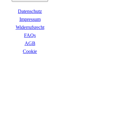
Business Captiva
Advanced Gaming Captiva
Datenschutz
Ultimate Gaming Captiva
Highend Gaming Captiva
Impressum
Workstation Captiva
Widerrufsrecht
Fractal Design
FAQs
Dell PC
Alle Dell PCs anzeigen
AGB
DELL Professional PCs
Сookie
DELL Workstations
Fujitsu PC
Gigabyte PC
ZAHLUNGSARTEN
Hm24 PC
HP PC
Alle HP PCs anzeigen
HP Consumer PCs
HP All-in-Ones
OMEN PC
VICTUS by HP PCs
HP Professional PCs
HP Workstations
HP PC Zubehör
Hyrican PC
VERSANDARTEN
Lenovo PC
Alle Lenovo PCs anzeigen