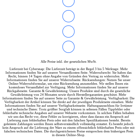
Soundkarten
Gaming
Gaming Laptops
Acer Gaming Laptops
Acer Nitro Gaming
Acer Predator Gaming
Asus Gaming
Asus ROG Gaming
Asus TUF Gaming
HP Gaming Laptops
Omen Gaming Laptop
Alle Preise inkl. der gesetzlichen MwSt.
Victus Gaming Laptop
Lieferzeit bei Cybersnap: Die Lieferzeit beträgt in der Regel 3 bis 5 Werktage. Mehr
Lenovo Gaming
Informationen finden Sie auf unserer Versandkosten-Seite. Widerrufsrecht: Sie haben das
Razer Laptop
Recht, binnen 14 Tagen ohne Angabe von Gründen den Vertrag zu widerrufen. Mehr
Informationen finden Sie auf unserer Widerrufsseite. Rücksendungen: Nutzen Sie unser
Razer Blade 18
Online-Widerrufsformular, um eine Rücksendung anzumelden. Wir stellen Ihnen ein
Razer Blade 16
kostenloses Versandlabel zur Verfügung. Mehr Informationen finden Sie auf unserer
Rückgabeseite. Garantie & Gewährleistung: Unsere Produkte sind durch die gesetzliche
Razer Blade 14
Gewährleistung von 24 Monaten sowie durch Herstellergarantien geschützt. Mehr
Gaming PC
Informationen finden Sie auf unserer Seite zu Garantie & Gewährleistung. Verfügbarkeit: Die
Verfügbarkeit der Artikel können Sie direkt auf der jeweiligen Produktseite einsehen. Mehr
Gaming Headsets
Informationen finden Sie auf unserer Verfügbarkeitsseite. Haftungsausschluss für Irrtümer
Gaming Maus
und technische Daten: Trotz größter Sorgfalt können in seltenen Fällen Tippfehler oder
fehlerhafte technische Angaben auf unserer Webseite vorkommen. In solchen Fällen behalten
Gaming Tastatur
wir uns das Recht vor, diese Fehler zu korrigieren, ohne dass daraus ein Anspruch auf
Gaming Monitor
Lieferung zum fehlerhaften Preis oder mit den falschen Spezifikationen besteht. Bereits
geleistete Zahlungen werden Ihnen selbstverständlich vollständig erstattet. Es besteht jedoch
Gaming Stühle
kein Anspruch auf die Lieferung der Ware zu einem offensichtlich fehlerhaften Preis oder mit
Software
falschen technischen Daten. Die durchgestrichenen Preise entsprechen dem bisherigen Preis
in diesem Online-Shop.
Alle Hersteller