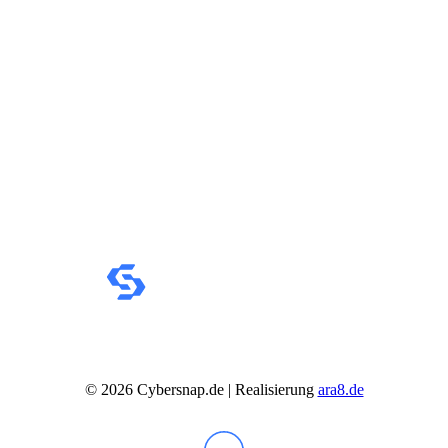
IdeaCentre All-in-One
IdeaCentre Multimedia
Y-/LEGION Gaming PCs
ThinkCentre
ThinkStation
Medion PC
Msi PC
Alle Msi PCs anzeigen
MSI All-in-One-PCs
MSI Gaming PCs
MSI Cubi
MSI PRO DP
MSI Desktop & Gaming PC
Zotac PC
PC-Hardware
Arbeitsspeicher (RAM)
Festplatten
Gaming Grafikkarte
Grafikkarten
Kühlung
Laufwerke
Lüfter
©
2026
Cybersnap.de | Realisierung
ara8.de
Mainboards
Netzteile
Prozessoren