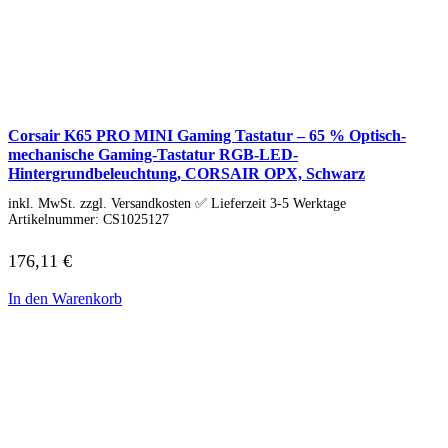
Schenker / XMG
Convertible / 2-in-1
Notebook Zubehör
Laptoptaschen
Tastatur
Mäuse
Mauspads
Netzteil
Corsair K65 PRO MINI Gaming Tastatur – 65 % Optisch-
Alle ansehen
mechanische Gaming-Tastatur RGB-LED-
PC Systeme
Hintergrundbeleuchtung, CORSAIR OPX, Schwarz
APPLE
Alle APPLE Modelle anzeigen
inkl. MwSt. zzgl. Versandkosten ✅ Lieferzeit 3-5 Werktage
Artikelnummer:
CS1025127
iMac
Mac mini
Mac Studio
176,11
€
Mac Pro
iMac Zubehör
In den Warenkorb
Acer PC
Alle Acer PCs anzeigen
Acer Consumer PCs
Acer Gaming PCs
Acer Business PCs
Asus PC
Captiva PC
Alle Captiva PCs anzeigen