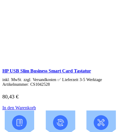
Gaming Monitore
4K Ultra-HD Monitore
Curved Monitore
USB-C Monitore
Business Monitore
Mobile Monitore
Monitor Zubehör
Monitor Zubehör (Alle anzeigen)
Monitorkabel
Tischhalterungen
Wandhalterungen
Drucker & Scanner
Druckerzubehör
Smartphones & Tablets
HP USB Slim Business Smart Card Tastatur
Smartphones
inkl. MwSt. zzgl. Versandkosten ✅ Lieferzeit 3-5 Werktage
Handy Zubehör
Artikelnummer:
CS1042528
Tablets
Tablet Zubehör
Tolino
80,43
€
Angebote
In den Warenkorb