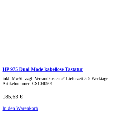
Norton
Parallels
Microsoft
Windows 11
Office
Xbox Game Pass
Betriebssysteme
Security & Backup
Antivirus & Sicherheit
F-Secure
G DATA
Kaspersky
HP 975 Dual-Mode kabellose Tastatur
McAfee
Norton
inkl. MwSt. zzgl. Versandkosten ✅ Lieferzeit 3-5 Werktage
Backup & Brennen
Artikelnummer:
CS1040901
Büro-Software
Finanzen & Steuern
185,63
€
Lexware
WISO
In den Warenkorb
Steuer-Software
Grafik & Multimedia
Fotobearbeitung
Videobearbeitung
Grafik & Design
Adobe Creative Cloud