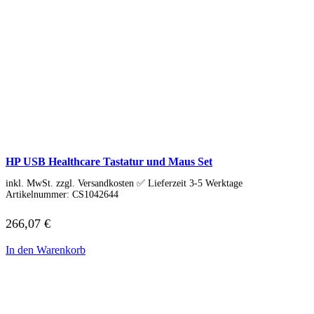
Tools & Utilities
Monitore
Alle Hersteller
Acer Monitore
AOC Monitore
Apple Monitore
Asus Monitore
BENQ Monitore
Dell Monitore
Eizo Monitore
Gigabyte Monitore
HP Monitore
HP USB Healthcare Tastatur und Maus Set
Iiyama Monitore
Lenovo Monitore
inkl. MwSt. zzgl. Versandkosten ✅ Lieferzeit 3-5 Werktage
LG Monitore
Artikelnummer:
CS1042644
Msi Monitore
Philips Monitore
266,07
€
Samsung Monitore
Viewsonic Monitore
In den Warenkorb
40 – 51 cm (15,6-20″)
53 – 58 cm (21-23″)
60 – 63 cm (23,6-25″)
67 – 73 cm (26,5-29″)
75 – 164 cm (29,5-65″)