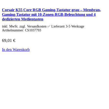
HP Zubehör
Huawei Laptop
Lenovo Laptop
Corsair K55 Core RGB Gaming-Tastatur grau – Membran-
Lenovo Campus
Gaming-Tastatur mit 10-Zonen-RGB-Beleuchtung und 4
Lenovo Chromebooks
dedizierten Medientasten
Lenovo Convertibles
inkl. MwSt. zzgl. Versandkosten ✅ Lieferzeit 3-5 Werktage
Lenovo Gaming
Artikelnummer:
CS1037793
Lenovo ThinkPad
Alle ThinkPads
ThinkPad E-Serie
69,01
€
ThinkPad L-Serie
ThinkPad T-Serie
In den Warenkorb
ThinkPad P-Serie
ThinkPad X-Serie
ThinkPad Yoga
ThinkBook
Lenovo Ultrathin
V-Serie Ultrathin
IdeaPad Ultrathin
Yoga Premium Ultrathin
Lenovo Zubehör
Lenovo Docking & Hubs
Lenovo Tasche & Rucksack
Lenovo Netzteile
Lenovo Eingabegeräte