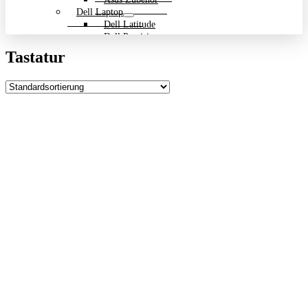
Dell Laptop
Dell Latitude
Dell Precision
Dell Zubehör
Tastatur
Gigabyte Laptop
Gigabyte Aero
Gigabyte Aorus
Gigabyte Multimedia und Ultrabooks
Backpack Bundle Aktion
HP Laptop
200 Serie
Dragonfly
EliteBook
ENVY
OmniBook
Pavilion
HP ProBook
Spectre
ZBook Workstation
ZBook Firefly
ZBook Fury
ZBook Power
ZBook Studio
ZBook Workstation