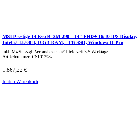
Schenker / XMG
Convertible / 2-in-1
Notebook Zubehör
Laptoptaschen
Tastatur
Mäuse
Mauspads
MSI Prestige 14 Evo B13M-290 – 14″ FHD+ 16:10 IPS Display,
Netzteil
Intel i7-13700H, 16GB RAM, 1TB SSD, Windows 11 Pro
Alle ansehen
PC Systeme
inkl. MwSt. zzgl. Versandkosten ✅ Lieferzeit 3-5 Werktage
Artikelnummer:
CS1012982
APPLE
Alle APPLE Modelle anzeigen
1.867,22
€
iMac
Mac mini
Mac Studio
In den Warenkorb
Mac Pro
iMac Zubehör
Acer PC
Alle Acer PCs anzeigen
Acer Consumer PCs
Acer Gaming PCs
Acer Business PCs
Asus PC
Captiva PC
Alle Captiva PCs anzeigen