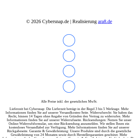
Tools & Utilities
Monitore
Alle Hersteller
©
2026
Cybersnap.de | Realisierung
ara8.de
Acer Monitore
AOC Monitore
Apple Monitore
Asus Monitore
BENQ Monitore
Dell Monitore
Eizo Monitore
Gigabyte Monitore
HP Monitore
Iiyama Monitore
Lenovo Monitore
LG Monitore
Msi Monitore
Philips Monitore
Samsung Monitore
Alle Preise inkl. der gesetzlichen MwSt.
Viewsonic Monitore
Lieferzeit bei Cybersnap: Die Lieferzeit beträgt in der Regel 3 bis 5 Werktage. Mehr
40 – 51 cm (15,6-20″)
Informationen finden Sie auf unserer Versandkosten-Seite. Widerrufsrecht: Sie haben das
53 – 58 cm (21-23″)
Recht, binnen 14 Tagen ohne Angabe von Gründen den Vertrag zu widerrufen. Mehr
Informationen finden Sie auf unserer Widerrufsseite. Rücksendungen: Nutzen Sie unser
60 – 63 cm (23,6-25″)
Online-Widerrufsformular, um eine Rücksendung anzumelden. Wir stellen Ihnen ein
67 – 73 cm (26,5-29″)
kostenloses Versandlabel zur Verfügung. Mehr Informationen finden Sie auf unserer
Rückgabeseite. Garantie & Gewährleistung: Unsere Produkte sind durch die gesetzliche
75 – 164 cm (29,5-65″)
Gewährleistung von 24 Monaten sowie durch Herstellergarantien geschützt. Mehr