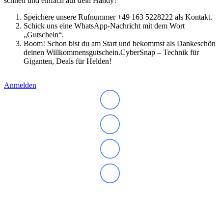
schnell und einfach auf dein Handy!
Soundkarten
Gaming
Speichere unsere Rufnummer +49 163 5228222 als Kontakt.
Gaming Laptops
Schick uns eine WhatsApp-Nachricht mit dem Wort
Acer Gaming Laptops
„Gutschein“.
Acer Nitro Gaming
Boom! Schon bist du am Start und bekommst als Dankeschön
Acer Predator Gaming
deinen Willkommensgutschein.CyberSnap – Technik für
Asus Gaming
Giganten, Deals für Helden!
Asus ROG Gaming
Asus TUF Gaming
Anmelden
HP Gaming Laptops
Omen Gaming Laptop
Victus Gaming Laptop
Lenovo Gaming
Razer Laptop
Razer Blade 18
Razer Blade 16
Razer Blade 14
Gaming PC
Gaming Headsets
Gaming Maus
Gaming Tastatur
Gaming Monitor
Gaming Stühle
Abonnieren Sie unseren Newsletter
Software
Alle Hersteller