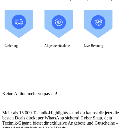
IdeaCentre All-in-One
IdeaCentre Multimedia
Y-/LEGION Gaming PCs
ThinkCentre
ThinkStation
Medion PC
Msi PC
Alle Msi PCs anzeigen
MSI All-in-One-PCs
Lieferung
Altgerätemitnahme
Live-Beratung
MSI Gaming PCs
MSI Cubi
MSI PRO DP
MSI Desktop & Gaming PC
Zotac PC
PC-Hardware
Arbeitsspeicher (RAM)
Festplatten
Gaming Grafikkarte
Keine Aktion mehr verpassen!
Grafikkarten
Kühlung
Laufwerke
Lüfter
Mehr als 15.000 Technik-Highlights – und du kannst dir jetzt die
Mainboards
besten Deals direkt per WhatsApp sichern! Cyber Snap, dein
Netzteile
Technik-Gigant, bietet dir exklusive Angebote und Gutscheine –
Prozessoren