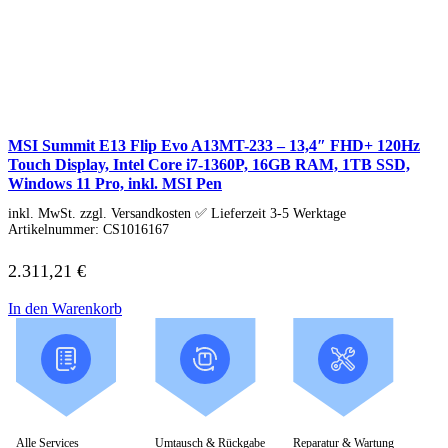
Business Captiva
Advanced Gaming Captiva
Ultimate Gaming Captiva
Highend Gaming Captiva
Workstation Captiva
Fractal Design
Dell PC
Alle Dell PCs anzeigen
MSI Summit E13 Flip Evo A13MT-233 – 13,4″ FHD+ 120Hz
DELL Professional PCs
Touch Display, Intel Core i7-1360P, 16GB RAM, 1TB SSD,
DELL Workstations
Windows 11 Pro, inkl. MSI Pen
Fujitsu PC
Gigabyte PC
inkl. MwSt. zzgl. Versandkosten ✅ Lieferzeit 3-5 Werktage
Hm24 PC
Artikelnummer:
CS1016167
HP PC
Alle HP PCs anzeigen
2.311,21
€
HP Consumer PCs
HP All-in-Ones
In den Warenkorb
OMEN PC
VICTUS by HP PCs
HP Professional PCs
HP Workstations
HP PC Zubehör
Hyrican PC
Lenovo PC
Alle Lenovo PCs anzeigen
Alle Services
Umtausch & Rückgabe
Reparatur & Wartung