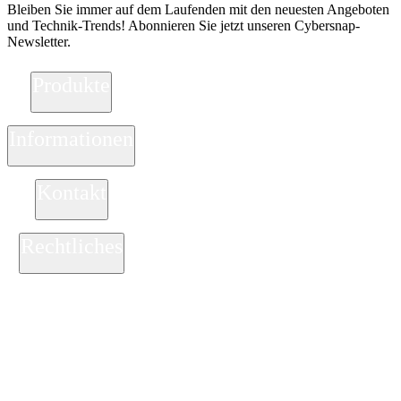
Bleiben Sie immer auf dem Laufenden mit den neuesten Angeboten
Adobe
und Technik-Trends! Abonnieren Sie jetzt unseren Cybersnap-
Acrobat
Newsletter.
Creative Cloud
Lightroom
Premiere Pro
Produkte
Acronis
Ashampoo
Bitdefender
Informationen
Buhl Data
Corel
Cyberlink
Kontakt
ESET
F-Secure
F-Secure Total
F-Secure Internet Security
Rechtliches
F-Secure VPN
F-Secure ID Protection
G DATA
Kaspersky
ZAHLUNGSARTEN
Kaspersky Standard, Plus, Premium
Kaspersky Small Office Security
MAGIX
McAfee
Microsoft
NordVPN