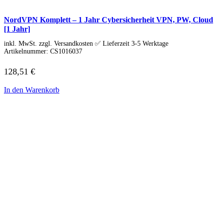
HP Zubehör
Huawei Laptop
Lenovo Laptop
NordVPN Komplett – 1 Jahr Cybersicherheit VPN, PW, Cloud
Lenovo Campus
[1 Jahr]
Lenovo Chromebooks
inkl. MwSt. zzgl. Versandkosten ✅ Lieferzeit 3-5 Werktage
Lenovo Convertibles
Artikelnummer:
CS1016037
Lenovo Gaming
Lenovo ThinkPad
128,51
€
Alle ThinkPads
ThinkPad E-Serie
ThinkPad L-Serie
In den Warenkorb
ThinkPad T-Serie
ThinkPad P-Serie
ThinkPad X-Serie
ThinkPad Yoga
ThinkBook
Lenovo Ultrathin
V-Serie Ultrathin
IdeaPad Ultrathin
Yoga Premium Ultrathin
Lenovo Zubehör
Lenovo Docking & Hubs
Lenovo Tasche & Rucksack
Lenovo Netzteile
Lenovo Eingabegeräte