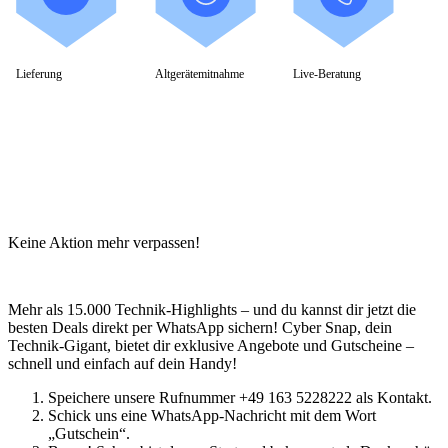
Business Captiva
Advanced Gaming Captiva
Ultimate Gaming Captiva
Highend Gaming Captiva
Lieferung
Altgerätemitnahme
Live-Beratung
Workstation Captiva
Fractal Design
Dell PC
Alle Dell PCs anzeigen
DELL Professional PCs
DELL Workstations
Fujitsu PC
Gigabyte PC
Hm24 PC
Keine Aktion mehr verpassen!
HP PC
Alle HP PCs anzeigen
HP Consumer PCs
HP All-in-Ones
Mehr als 15.000 Technik-Highlights – und du kannst dir jetzt die
OMEN PC
besten Deals direkt per WhatsApp sichern! Cyber Snap, dein
VICTUS by HP PCs
Technik-Gigant, bietet dir exklusive Angebote und Gutscheine –
HP Professional PCs
schnell und einfach auf dein Handy!
HP Workstations
HP PC Zubehör
Speichere unsere Rufnummer +49 163 5228222 als Kontakt.
Hyrican PC
Schick uns eine WhatsApp-Nachricht mit dem Wort
Lenovo PC
„Gutschein“.
Alle Lenovo PCs anzeigen