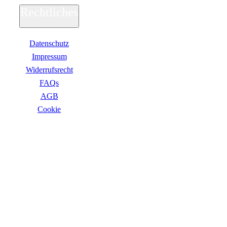
Adobe
Rechtliches
Acrobat
Creative Cloud
Lightroom
Datenschutz
Premiere Pro
Acronis
Impressum
Ashampoo
Widerrufsrecht
Bitdefender
Buhl Data
FAQs
Corel
AGB
Cyberlink
ESET
Сookie
F-Secure
F-Secure Total
ZAHLUNGSARTEN
F-Secure Internet Security
F-Secure VPN
F-Secure ID Protection
G DATA
Kaspersky
Kaspersky Standard, Plus, Premium
Kaspersky Small Office Security
MAGIX
McAfee
Microsoft
NordVPN