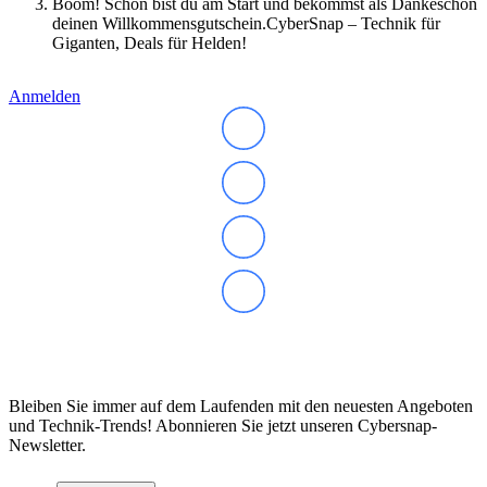
Boom! Schon bist du am Start und bekommst als Dankeschön
IdeaCentre All-in-One
deinen Willkommensgutschein.CyberSnap – Technik für
IdeaCentre Multimedia
Giganten, Deals für Helden!
Y-/LEGION Gaming PCs
ThinkCentre
ThinkStation
Anmelden
Medion PC
Msi PC
Alle Msi PCs anzeigen
MSI All-in-One-PCs
MSI Gaming PCs
MSI Cubi
MSI PRO DP
MSI Desktop & Gaming PC
Zotac PC
PC-Hardware
Arbeitsspeicher (RAM)
Festplatten
Gaming Grafikkarte
Abonnieren Sie unseren Newsletter
Grafikkarten
Kühlung
Laufwerke
Bleiben Sie immer auf dem Laufenden mit den neuesten Angeboten
Lüfter
und Technik-Trends! Abonnieren Sie jetzt unseren Cybersnap-
Mainboards
Newsletter.
Netzteile
Prozessoren