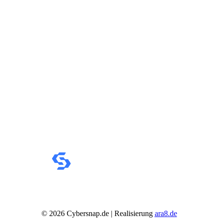
VERSANDARTEN
Norton
Parallels
Microsoft
Windows 11
Office
Xbox Game Pass
Betriebssysteme
Security & Backup
Antivirus & Sicherheit
F-Secure
G DATA
Kaspersky
McAfee
Norton
Backup & Brennen
Büro-Software
Finanzen & Steuern
Lexware
WISO
Steuer-Software
Grafik & Multimedia
Fotobearbeitung
Videobearbeitung
Grafik & Design
©
2026
Cybersnap.de | Realisierung
ara8.de
Adobe Creative Cloud