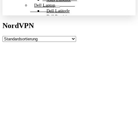
Dell Laptop
Dell Latitude
Dell Precision
Dell Zubehör
NordVPN
Gigabyte Laptop
Gigabyte Aero
Gigabyte Aorus
Gigabyte Multimedia und Ultrabooks
Backpack Bundle Aktion
HP Laptop
200 Serie
Dragonfly
EliteBook
ENVY
OmniBook
Pavilion
HP ProBook
Spectre
ZBook Workstation
ZBook Firefly
ZBook Fury
ZBook Power
ZBook Studio
ZBook Workstation