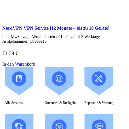
Schenker / XMG
Convertible / 2-in-1
Notebook Zubehör
Laptoptaschen
Tastatur
Mäuse
NordVPN VPN Service [12 Monate – bis zu 10 Geräte]
Mauspads
inkl. MwSt. zzgl. Versandkosten ✅ Lieferzeit 3-5 Werktage
Netzteil
Artikelnummer:
CS999215
Alle ansehen
PC Systeme
71,39
€
APPLE
Alle APPLE Modelle anzeigen
iMac
In den Warenkorb
Mac mini
Mac Studio
Mac Pro
iMac Zubehör
Acer PC
Alle Acer PCs anzeigen
Acer Consumer PCs
Alle Services
Umtausch & Rückgabe
Reparatur & Wartung
Acer Gaming PCs
Acer Business PCs
Asus PC
Captiva PC
Alle Captiva PCs anzeigen