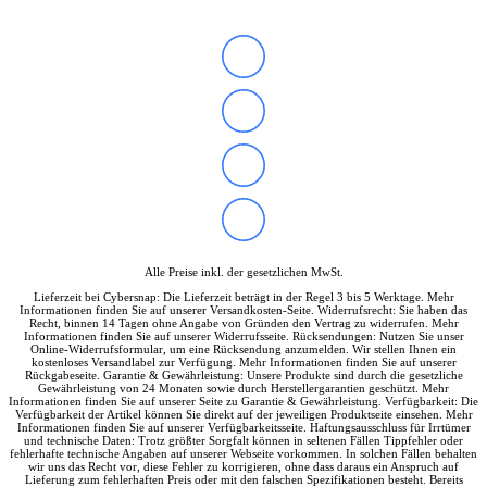
Tools & Utilities
Monitore
Alle Hersteller
Acer Monitore
AOC Monitore
Apple Monitore
Asus Monitore
BENQ Monitore
Dell Monitore
Eizo Monitore
Gigabyte Monitore
HP Monitore
Iiyama Monitore
Alle Preise inkl. der gesetzlichen MwSt.
Lenovo Monitore
LG Monitore
Lieferzeit bei Cybersnap: Die Lieferzeit beträgt in der Regel 3 bis 5 Werktage. Mehr
Informationen finden Sie auf unserer Versandkosten-Seite. Widerrufsrecht: Sie haben das
Msi Monitore
Recht, binnen 14 Tagen ohne Angabe von Gründen den Vertrag zu widerrufen. Mehr
Philips Monitore
Informationen finden Sie auf unserer Widerrufsseite. Rücksendungen: Nutzen Sie unser
Online-Widerrufsformular, um eine Rücksendung anzumelden. Wir stellen Ihnen ein
Samsung Monitore
kostenloses Versandlabel zur Verfügung. Mehr Informationen finden Sie auf unserer
Viewsonic Monitore
Rückgabeseite. Garantie & Gewährleistung: Unsere Produkte sind durch die gesetzliche
Gewährleistung von 24 Monaten sowie durch Herstellergarantien geschützt. Mehr
40 – 51 cm (15,6-20″)
Informationen finden Sie auf unserer Seite zu Garantie & Gewährleistung. Verfügbarkeit: Die
53 – 58 cm (21-23″)
Verfügbarkeit der Artikel können Sie direkt auf der jeweiligen Produktseite einsehen. Mehr
Informationen finden Sie auf unserer Verfügbarkeitsseite. Haftungsausschluss für Irrtümer
60 – 63 cm (23,6-25″)
und technische Daten: Trotz größter Sorgfalt können in seltenen Fällen Tippfehler oder
67 – 73 cm (26,5-29″)
fehlerhafte technische Angaben auf unserer Webseite vorkommen. In solchen Fällen behalten
wir uns das Recht vor, diese Fehler zu korrigieren, ohne dass daraus ein Anspruch auf
75 – 164 cm (29,5-65″)
Lieferung zum fehlerhaften Preis oder mit den falschen Spezifikationen besteht. Bereits