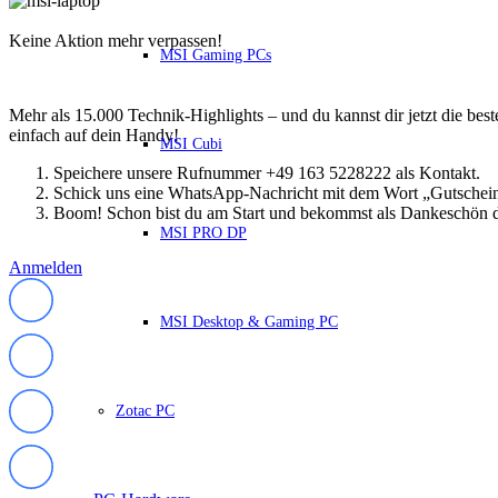
HP Zubehör
Huawei Laptop
Keine Aktion mehr verpassen!
Lenovo Laptop
MSI Gaming PCs
Lenovo Campus
Lenovo Chromebooks
Lenovo Convertibles
Mehr als 15.000 Technik-Highlights – und du kannst dir jetzt die be
Lenovo Gaming
einfach auf dein Handy!
Lenovo ThinkPad
MSI Cubi
Alle ThinkPads
Speichere unsere Rufnummer +49 163 5228222 als Kontakt.
ThinkPad E-Serie
Schick uns eine WhatsApp-Nachricht mit dem Wort „Gutschei
ThinkPad L-Serie
Boom! Schon bist du am Start und bekommst als Dankeschön d
ThinkPad T-Serie
MSI PRO DP
ThinkPad P-Serie
ThinkPad X-Serie
Anmelden
ThinkPad Yoga
ThinkBook
MSI Desktop & Gaming PC
Lenovo Ultrathin
V-Serie Ultrathin
IdeaPad Ultrathin
Yoga Premium Ultrathin
Lenovo Zubehör
Zotac PC
Lenovo Docking & Hubs
Lenovo Tasche & Rucksack
Lenovo Netzteile
Lenovo Eingabegeräte