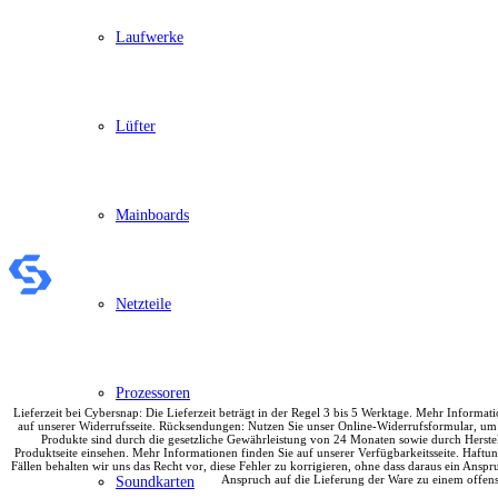
Schenker / XMG
Convertible / 2-in-1
Laufwerke
Notebook Zubehör
Laptoptaschen
Tastatur
Mäuse
Lüfter
Mauspads
Netzteil
Alle ansehen
PC Systeme
APPLE
Mainboards
Alle APPLE Modelle anzeigen
iMac
Mac mini
Mac Studio
Netzteile
Mac Pro
iMac Zubehör
Acer PC
Alle Acer PCs anzeigen
Acer Consumer PCs
Prozessoren
Acer Gaming PCs
Lieferzeit bei Cybersnap: Die Lieferzeit beträgt in der Regel 3 bis 5 Werktage. Mehr Inform
Acer Business PCs
auf unserer Widerrufsseite. Rücksendungen: Nutzen Sie unser Online-Widerrufsformular, um
Produkte sind durch die gesetzliche Gewährleistung von 24 Monaten sowie durch Herstell
Asus PC
Produktseite einsehen. Mehr Informationen finden Sie auf unserer Verfügbarkeitsseite. Haftu
Captiva PC
Fällen behalten wir uns das Recht vor, diese Fehler zu korrigieren, ohne dass daraus ein Anspru
Anspruch auf die Lieferung der Ware zu einem offensi
Soundkarten
Alle Captiva PCs anzeigen