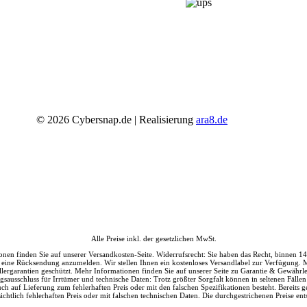
©
2026
Cybersnap.de | Realisierung
ara8.de
Alle Preise inkl. der gesetzlichen MwSt.
ationen finden Sie auf unserer Versandkosten-Seite. Widerrufsrecht: Sie haben das Recht, binn
 eine Rücksendung anzumelden. Wir stellen Ihnen ein kostenloses Versandlabel zur Verfügung. M
ergarantien geschützt. Mehr Informationen finden Sie auf unserer Seite zu Garantie & Gewährleis
ngsausschluss für Irrtümer und technische Daten: Trotz größter Sorgfalt können in seltenen Fäll
ch auf Lieferung zum fehlerhaften Preis oder mit den falschen Spezifikationen besteht. Bereits ge
chtlich fehlerhaften Preis oder mit falschen technischen Daten. Die durchgestrichenen Preise en