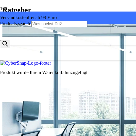
Ratgeber
Versandkostenfrei ab 99 Euro
Products search
Produkt
wurde Ihrem Warenkorb hinzugefügt.