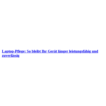
Laptop-Pflege: So bleibt Ihr Gerät länger leistungsfähig und
zuverlässig