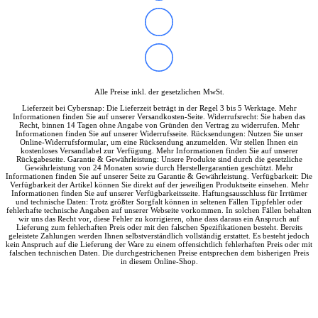
Alle Preise inkl. der gesetzlichen MwSt.
Lieferzeit bei Cybersnap: Die Lieferzeit beträgt in der Regel 3 bis 5 Werktage. Mehr
Informationen finden Sie auf unserer Versandkosten-Seite. Widerrufsrecht: Sie haben das
Recht, binnen 14 Tagen ohne Angabe von Gründen den Vertrag zu widerrufen. Mehr
Informationen finden Sie auf unserer Widerrufsseite. Rücksendungen: Nutzen Sie unser
Online-Widerrufsformular, um eine Rücksendung anzumelden. Wir stellen Ihnen ein
kostenloses Versandlabel zur Verfügung. Mehr Informationen finden Sie auf unserer
Rückgabeseite. Garantie & Gewährleistung: Unsere Produkte sind durch die gesetzliche
Gewährleistung von 24 Monaten sowie durch Herstellergarantien geschützt. Mehr
Informationen finden Sie auf unserer Seite zu Garantie & Gewährleistung. Verfügbarkeit: Die
Verfügbarkeit der Artikel können Sie direkt auf der jeweiligen Produktseite einsehen. Mehr
Informationen finden Sie auf unserer Verfügbarkeitsseite. Haftungsausschluss für Irrtümer
und technische Daten: Trotz größter Sorgfalt können in seltenen Fällen Tippfehler oder
fehlerhafte technische Angaben auf unserer Webseite vorkommen. In solchen Fällen behalten
wir uns das Recht vor, diese Fehler zu korrigieren, ohne dass daraus ein Anspruch auf
Lieferung zum fehlerhaften Preis oder mit den falschen Spezifikationen besteht. Bereits
geleistete Zahlungen werden Ihnen selbstverständlich vollständig erstattet. Es besteht jedoch
kein Anspruch auf die Lieferung der Ware zu einem offensichtlich fehlerhaften Preis oder mit
falschen technischen Daten. Die durchgestrichenen Preise entsprechen dem bisherigen Preis
in diesem Online-Shop.