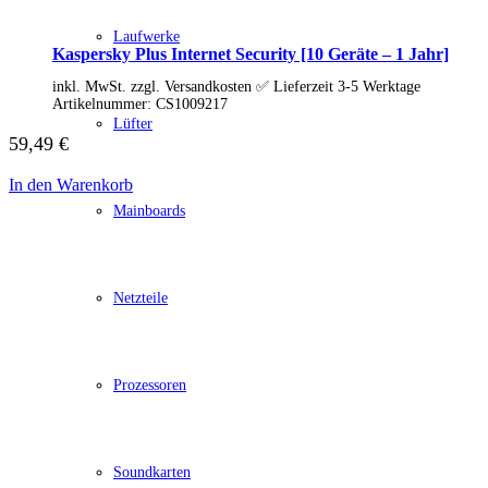
Schenker / XMG
Convertible / 2-in-1
Laufwerke
Notebook Zubehör
Kaspersky Plus Internet Security [10 Geräte – 1 Jahr]
Laptoptaschen
Tastatur
inkl. MwSt. zzgl. Versandkosten ✅ Lieferzeit 3-5 Werktage
Mäuse
Artikelnummer:
CS1009217
Lüfter
Mauspads
59,49
€
Netzteil
Alle ansehen
PC Systeme
In den Warenkorb
APPLE
Mainboards
Alle APPLE Modelle anzeigen
iMac
Mac mini
Mac Studio
Netzteile
Mac Pro
iMac Zubehör
Acer PC
Alle Acer PCs anzeigen
Acer Consumer PCs
Prozessoren
Acer Gaming PCs
Acer Business PCs
Asus PC
Captiva PC
Soundkarten
Alle Captiva PCs anzeigen