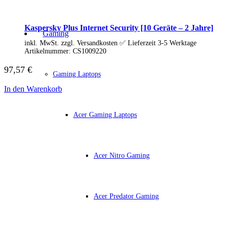
Business Captiva
Advanced Gaming Captiva
Ultimate Gaming Captiva
Kaspersky Plus Internet Security [10 Geräte – 2 Jahre]
Highend Gaming Captiva
Gaming
Workstation Captiva
inkl. MwSt. zzgl. Versandkosten ✅ Lieferzeit 3-5 Werktage
Fractal Design
Artikelnummer:
CS1009220
Dell PC
Alle Dell PCs anzeigen
97,57
€
Gaming Laptops
DELL Professional PCs
DELL Workstations
In den Warenkorb
Fujitsu PC
Gigabyte PC
Hm24 PC
Acer Gaming Laptops
HP PC
Alle HP PCs anzeigen
HP Consumer PCs
HP All-in-Ones
Acer Nitro Gaming
OMEN PC
VICTUS by HP PCs
HP Professional PCs
HP Workstations
HP PC Zubehör
Acer Predator Gaming
Hyrican PC
Lenovo PC
Alle Lenovo PCs anzeigen