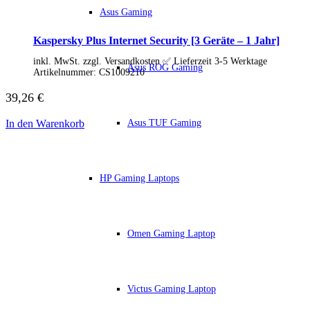
IdeaCentre All-in-One
Asus Gaming
IdeaCentre Multimedia
Y-/LEGION Gaming PCs
Kaspersky Plus Internet Security [3 Geräte – 1 Jahr]
ThinkCentre
ThinkStation
inkl. MwSt. zzgl. Versandkosten ✅ Lieferzeit 3-5 Werktage
Asus ROG Gaming
Medion PC
Artikelnummer:
CS1009210
Msi PC
Alle Msi PCs anzeigen
39,26
€
MSI All-in-One-PCs
MSI Gaming PCs
Asus TUF Gaming
In den Warenkorb
MSI Cubi
MSI PRO DP
MSI Desktop & Gaming PC
Zotac PC
HP Gaming Laptops
PC-Hardware
Arbeitsspeicher (RAM)
Festplatten
Gaming Grafikkarte
Grafikkarten
Omen Gaming Laptop
Kühlung
Laufwerke
Lüfter
Mainboards
Victus Gaming Laptop
Netzteile
Prozessoren