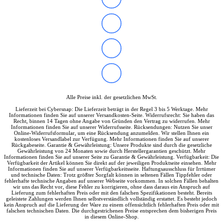
IdeaCentre All-in-One
IdeaCentre Multimedia
Y-/LEGION Gaming PCs
ThinkCentre
ThinkStation
Medion PC
Msi PC
Alle Msi PCs anzeigen
MSI All-in-One-PCs
MSI Gaming PCs
MSI Cubi
Alle Preise inkl. der gesetzlichen MwSt.
MSI PRO DP
Lieferzeit bei Cybersnap: Die Lieferzeit beträgt in der Regel 3 bis 5 Werktage. Mehr
MSI Desktop & Gaming PC
Informationen finden Sie auf unserer Versandkosten-Seite. Widerrufsrecht: Sie haben das
Zotac PC
Recht, binnen 14 Tagen ohne Angabe von Gründen den Vertrag zu widerrufen. Mehr
Informationen finden Sie auf unserer Widerrufsseite. Rücksendungen: Nutzen Sie unser
PC-Hardware
Online-Widerrufsformular, um eine Rücksendung anzumelden. Wir stellen Ihnen ein
Arbeitsspeicher (RAM)
kostenloses Versandlabel zur Verfügung. Mehr Informationen finden Sie auf unserer
Rückgabeseite. Garantie & Gewährleistung: Unsere Produkte sind durch die gesetzliche
Festplatten
Gewährleistung von 24 Monaten sowie durch Herstellergarantien geschützt. Mehr
Gaming Grafikkarte
Informationen finden Sie auf unserer Seite zu Garantie & Gewährleistung. Verfügbarkeit: Die
Verfügbarkeit der Artikel können Sie direkt auf der jeweiligen Produktseite einsehen. Mehr
Grafikkarten
Informationen finden Sie auf unserer Verfügbarkeitsseite. Haftungsausschluss für Irrtümer
Kühlung
und technische Daten: Trotz größter Sorgfalt können in seltenen Fällen Tippfehler oder
fehlerhafte technische Angaben auf unserer Webseite vorkommen. In solchen Fällen behalten
Laufwerke
wir uns das Recht vor, diese Fehler zu korrigieren, ohne dass daraus ein Anspruch auf
Lüfter
Lieferung zum fehlerhaften Preis oder mit den falschen Spezifikationen besteht. Bereits
geleistete Zahlungen werden Ihnen selbstverständlich vollständig erstattet. Es besteht jedoch
Mainboards
kein Anspruch auf die Lieferung der Ware zu einem offensichtlich fehlerhaften Preis oder mit
Netzteile
falschen technischen Daten. Die durchgestrichenen Preise entsprechen dem bisherigen Preis
in diesem Online-Shop.
Prozessoren