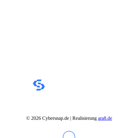
Business Captiva
Advanced Gaming Captiva
Ultimate Gaming Captiva
Highend Gaming Captiva
Workstation Captiva
Fractal Design
Dell PC
Alle Dell PCs anzeigen
DELL Professional PCs
DELL Workstations
Fujitsu PC
Gigabyte PC
Hm24 PC
HP PC
Alle HP PCs anzeigen
HP Consumer PCs
HP All-in-Ones
OMEN PC
VICTUS by HP PCs
HP Professional PCs
HP Workstations
©
2026
Cybersnap.de | Realisierung
ara8.de
HP PC Zubehör
Hyrican PC
Lenovo PC
Alle Lenovo PCs anzeigen