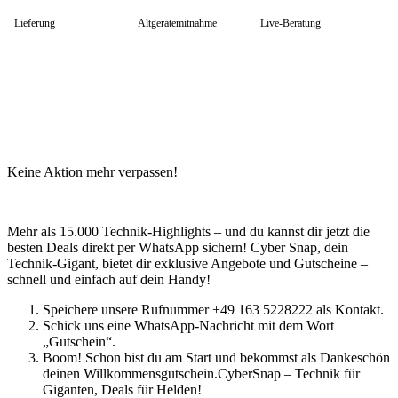
HP Zubehör
Huawei Laptop
Lieferung
Altgerätemitnahme
Live-Beratung
Lenovo Laptop
Lenovo Campus
Lenovo Chromebooks
Lenovo Convertibles
Lenovo Gaming
Lenovo ThinkPad
Alle ThinkPads
ThinkPad E-Serie
ThinkPad L-Serie
Keine Aktion mehr verpassen!
ThinkPad T-Serie
ThinkPad P-Serie
ThinkPad X-Serie
ThinkPad Yoga
Mehr als 15.000 Technik-Highlights – und du kannst dir jetzt die
ThinkBook
besten Deals direkt per WhatsApp sichern! Cyber Snap, dein
Lenovo Ultrathin
Technik-Gigant, bietet dir exklusive Angebote und Gutscheine –
V-Serie Ultrathin
schnell und einfach auf dein Handy!
IdeaPad Ultrathin
Yoga Premium Ultrathin
Speichere unsere Rufnummer +49 163 5228222 als Kontakt.
Lenovo Zubehör
Schick uns eine WhatsApp-Nachricht mit dem Wort
Lenovo Docking & Hubs
„Gutschein“.
Lenovo Tasche & Rucksack
Boom! Schon bist du am Start und bekommst als Dankeschön
Lenovo Netzteile
deinen Willkommensgutschein.CyberSnap – Technik für
Lenovo Eingabegeräte
Giganten, Deals für Helden!