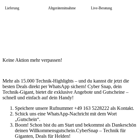
HP Zubehör
Huawei Laptop
Lieferung
Altgerätemitnahme
Live-Beratung
Lenovo Laptop
Lenovo Campus
Lenovo Chromebooks
Lenovo Convertibles
Lenovo Gaming
Lenovo ThinkPad
Alle ThinkPads
ThinkPad E-Serie
ThinkPad L-Serie
Keine Aktion mehr verpassen!
ThinkPad T-Serie
ThinkPad P-Serie
ThinkPad X-Serie
ThinkPad Yoga
Mehr als 15.000 Technik-Highlights – und du kannst dir jetzt die
ThinkBook
besten Deals direkt per WhatsApp sichern! Cyber Snap, dein
Lenovo Ultrathin
Technik-Gigant, bietet dir exklusive Angebote und Gutscheine –
V-Serie Ultrathin
schnell und einfach auf dein Handy!
IdeaPad Ultrathin
Yoga Premium Ultrathin
Speichere unsere Rufnummer +49 163 5228222 als Kontakt.
Lenovo Zubehör
Schick uns eine WhatsApp-Nachricht mit dem Wort
Lenovo Docking & Hubs
„Gutschein“.
Lenovo Tasche & Rucksack
Boom! Schon bist du am Start und bekommst als Dankeschön
Lenovo Netzteile
deinen Willkommensgutschein.CyberSnap – Technik für
Lenovo Eingabegeräte
Giganten, Deals für Helden!