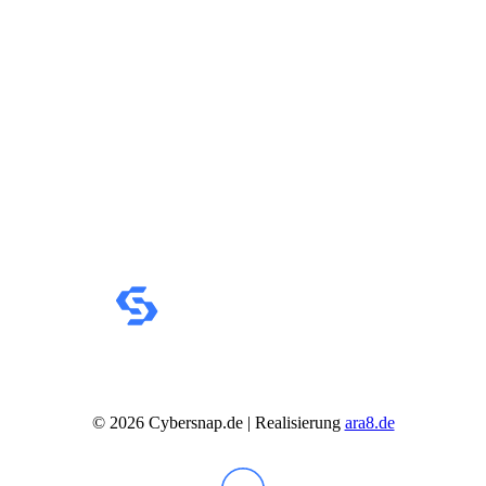
IdeaCentre All-in-One
IdeaCentre Multimedia
Y-/LEGION Gaming PCs
ThinkCentre
ThinkStation
Medion PC
Msi PC
Alle Msi PCs anzeigen
MSI All-in-One-PCs
MSI Gaming PCs
MSI Cubi
MSI PRO DP
MSI Desktop & Gaming PC
Zotac PC
PC-Hardware
Arbeitsspeicher (RAM)
Festplatten
Gaming Grafikkarte
Grafikkarten
Kühlung
Laufwerke
Lüfter
©
2026
Cybersnap.de | Realisierung
ara8.de
Mainboards
Netzteile
Prozessoren