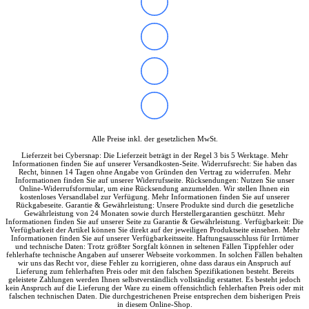
Soundkarten
Gaming
Gaming Laptops
Acer Gaming Laptops
Acer Nitro Gaming
Acer Predator Gaming
Asus Gaming
Asus ROG Gaming
Asus TUF Gaming
HP Gaming Laptops
Omen Gaming Laptop
Alle Preise inkl. der gesetzlichen MwSt.
Victus Gaming Laptop
Lieferzeit bei Cybersnap: Die Lieferzeit beträgt in der Regel 3 bis 5 Werktage. Mehr
Lenovo Gaming
Informationen finden Sie auf unserer Versandkosten-Seite. Widerrufsrecht: Sie haben das
Razer Laptop
Recht, binnen 14 Tagen ohne Angabe von Gründen den Vertrag zu widerrufen. Mehr
Informationen finden Sie auf unserer Widerrufsseite. Rücksendungen: Nutzen Sie unser
Razer Blade 18
Online-Widerrufsformular, um eine Rücksendung anzumelden. Wir stellen Ihnen ein
Razer Blade 16
kostenloses Versandlabel zur Verfügung. Mehr Informationen finden Sie auf unserer
Rückgabeseite. Garantie & Gewährleistung: Unsere Produkte sind durch die gesetzliche
Razer Blade 14
Gewährleistung von 24 Monaten sowie durch Herstellergarantien geschützt. Mehr
Gaming PC
Informationen finden Sie auf unserer Seite zu Garantie & Gewährleistung. Verfügbarkeit: Die
Verfügbarkeit der Artikel können Sie direkt auf der jeweiligen Produktseite einsehen. Mehr
Gaming Headsets
Informationen finden Sie auf unserer Verfügbarkeitsseite. Haftungsausschluss für Irrtümer
Gaming Maus
und technische Daten: Trotz größter Sorgfalt können in seltenen Fällen Tippfehler oder
fehlerhafte technische Angaben auf unserer Webseite vorkommen. In solchen Fällen behalten
Gaming Tastatur
wir uns das Recht vor, diese Fehler zu korrigieren, ohne dass daraus ein Anspruch auf
Gaming Monitor
Lieferung zum fehlerhaften Preis oder mit den falschen Spezifikationen besteht. Bereits
geleistete Zahlungen werden Ihnen selbstverständlich vollständig erstattet. Es besteht jedoch
Gaming Stühle
kein Anspruch auf die Lieferung der Ware zu einem offensichtlich fehlerhaften Preis oder mit
Software
falschen technischen Daten. Die durchgestrichenen Preise entsprechen dem bisherigen Preis
in diesem Online-Shop.
Alle Hersteller