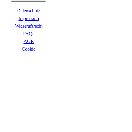
Business Captiva
Advanced Gaming Captiva
Datenschutz
Ultimate Gaming Captiva
Highend Gaming Captiva
Impressum
Workstation Captiva
Widerrufsrecht
Fractal Design
FAQs
Dell PC
Alle Dell PCs anzeigen
AGB
DELL Professional PCs
Сookie
DELL Workstations
Fujitsu PC
Gigabyte PC
ZAHLUNGSARTEN
Hm24 PC
HP PC
Alle HP PCs anzeigen
HP Consumer PCs
HP All-in-Ones
OMEN PC
VICTUS by HP PCs
HP Professional PCs
HP Workstations
HP PC Zubehör
Hyrican PC
VERSANDARTEN
Lenovo PC
Alle Lenovo PCs anzeigen