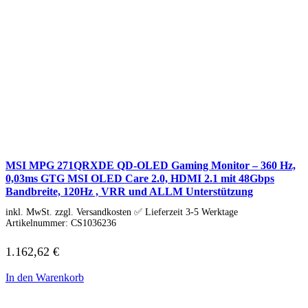
Soundkarten
Gaming
Gaming Laptops
Acer Gaming Laptops
Acer Nitro Gaming
Acer Predator Gaming
Asus Gaming
Asus ROG Gaming
Asus TUF Gaming
HP Gaming Laptops
Omen Gaming Laptop
Victus Gaming Laptop
Lenovo Gaming
MSI MPG 271QRXDE QD-OLED Gaming Monitor – 360 Hz,
Razer Laptop
0,03ms GTG MSI OLED Care 2.0, HDMI 2.1 mit 48Gbps
Razer Blade 18
Bandbreite, 120Hz , VRR und ALLM Unterstützung
Razer Blade 16
Razer Blade 14
inkl. MwSt. zzgl. Versandkosten ✅ Lieferzeit 3-5 Werktage
Gaming PC
Artikelnummer:
CS1036236
Gaming Headsets
Gaming Maus
1.162,62
€
Gaming Tastatur
Gaming Monitor
In den Warenkorb
Gaming Stühle
Software
Alle Hersteller