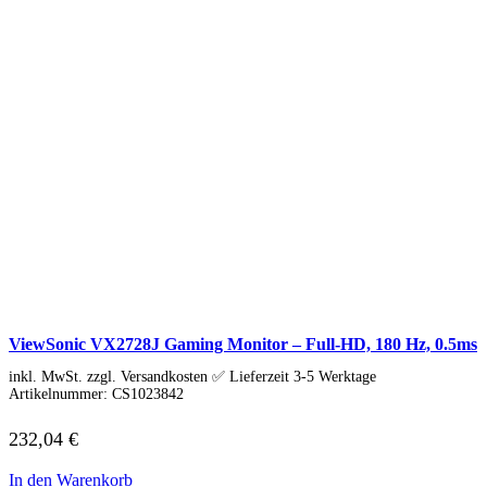
Norton
Parallels
Microsoft
Windows 11
Office
Xbox Game Pass
Betriebssysteme
Security & Backup
Antivirus & Sicherheit
F-Secure
G DATA
Kaspersky
McAfee
Norton
Backup & Brennen
Büro-Software
Finanzen & Steuern
ViewSonic VX2728J Gaming Monitor – Full-HD, 180 Hz, 0.5ms
Lexware
WISO
inkl. MwSt. zzgl. Versandkosten ✅ Lieferzeit 3-5 Werktage
Steuer-Software
Artikelnummer:
CS1023842
Grafik & Multimedia
Fotobearbeitung
232,04
€
Videobearbeitung
Grafik & Design
In den Warenkorb
Adobe Creative Cloud