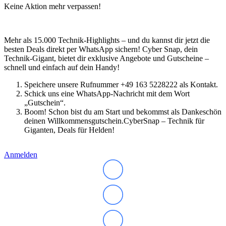
Gaming Monitore
Keine Aktion mehr verpassen!
4K Ultra-HD Monitore
Curved Monitore
USB-C Monitore
Business Monitore
Mehr als 15.000 Technik-Highlights – und du kannst dir jetzt die
Mobile Monitore
besten Deals direkt per WhatsApp sichern! Cyber Snap, dein
Monitor Zubehör
Technik-Gigant, bietet dir exklusive Angebote und Gutscheine –
Monitor Zubehör (Alle anzeigen)
schnell und einfach auf dein Handy!
Monitorkabel
Tischhalterungen
Speichere unsere Rufnummer +49 163 5228222 als Kontakt.
Wandhalterungen
Schick uns eine WhatsApp-Nachricht mit dem Wort
Drucker & Scanner
„Gutschein“.
Druckerzubehör
Boom! Schon bist du am Start und bekommst als Dankeschön
Smartphones & Tablets
deinen Willkommensgutschein.CyberSnap – Technik für
Smartphones
Giganten, Deals für Helden!
Handy Zubehör
Tablets
Anmelden
Tablet Zubehör
Tolino
Angebote