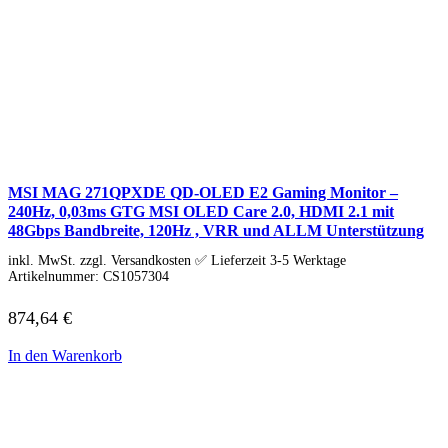
IdeaCentre All-in-One
IdeaCentre Multimedia
Y-/LEGION Gaming PCs
ThinkCentre
ThinkStation
Medion PC
Msi PC
Alle Msi PCs anzeigen
MSI All-in-One-PCs
MSI Gaming PCs
MSI Cubi
MSI MAG 271QPXDE QD-OLED E2 Gaming Monitor –
MSI PRO DP
240Hz, 0,03ms GTG MSI OLED Care 2.0, HDMI 2.1 mit
MSI Desktop & Gaming PC
48Gbps Bandbreite, 120Hz , VRR und ALLM Unterstützung
Zotac PC
PC-Hardware
inkl. MwSt. zzgl. Versandkosten ✅ Lieferzeit 3-5 Werktage
Artikelnummer:
CS1057304
Arbeitsspeicher (RAM)
Festplatten
Gaming Grafikkarte
874,64
€
Grafikkarten
Kühlung
In den Warenkorb
Laufwerke
Lüfter
Mainboards
Netzteile
Prozessoren