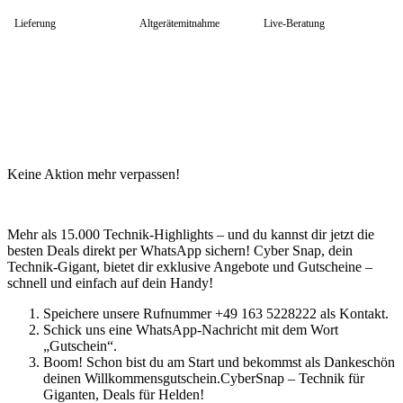
HP Zubehör
Huawei Laptop
Lieferung
Altgerätemitnahme
Live-Beratung
Lenovo Laptop
Lenovo Campus
Lenovo Chromebooks
Lenovo Convertibles
Lenovo Gaming
Lenovo ThinkPad
Alle ThinkPads
ThinkPad E-Serie
ThinkPad L-Serie
Keine Aktion mehr verpassen!
ThinkPad T-Serie
ThinkPad P-Serie
ThinkPad X-Serie
ThinkPad Yoga
Mehr als 15.000 Technik-Highlights – und du kannst dir jetzt die
ThinkBook
besten Deals direkt per WhatsApp sichern! Cyber Snap, dein
Lenovo Ultrathin
Technik-Gigant, bietet dir exklusive Angebote und Gutscheine –
V-Serie Ultrathin
schnell und einfach auf dein Handy!
IdeaPad Ultrathin
Yoga Premium Ultrathin
Speichere unsere Rufnummer +49 163 5228222 als Kontakt.
Lenovo Zubehör
Schick uns eine WhatsApp-Nachricht mit dem Wort
Lenovo Docking & Hubs
„Gutschein“.
Lenovo Tasche & Rucksack
Boom! Schon bist du am Start und bekommst als Dankeschön
Lenovo Netzteile
deinen Willkommensgutschein.CyberSnap – Technik für
Lenovo Eingabegeräte
Giganten, Deals für Helden!