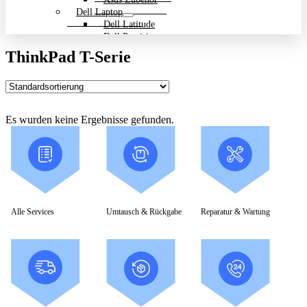
Dell Laptop
Dell Latitude
Dell Precision
Dell Zubehör
ThinkPad T-Serie
Gigabyte Laptop
Gigabyte Aero
Gigabyte Aorus
Gigabyte Multimedia und Ultrabooks
Backpack Bundle Aktion
Es wurden keine Ergebnisse gefunden.
HP Laptop
200 Serie
Dragonfly
EliteBook
ENVY
OmniBook
Pavilion
HP ProBook
Alle Services
Umtausch & Rückgabe
Reparatur & Wartung
Spectre
ZBook Workstation
ZBook Firefly
ZBook Fury
ZBook Power
ZBook Studio
ZBook Workstation