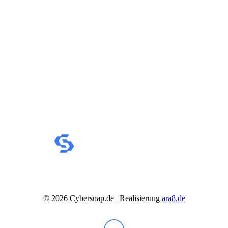
IdeaCentre All-in-One
IdeaCentre Multimedia
Y-/LEGION Gaming PCs
ThinkCentre
ThinkStation
Medion PC
Msi PC
Alle Msi PCs anzeigen
MSI All-in-One-PCs
MSI Gaming PCs
MSI Cubi
MSI PRO DP
MSI Desktop & Gaming PC
Zotac PC
PC-Hardware
Arbeitsspeicher (RAM)
Festplatten
Gaming Grafikkarte
Grafikkarten
Kühlung
Laufwerke
Lüfter
©
2026
Cybersnap.de | Realisierung
ara8.de
Mainboards
Netzteile
Prozessoren