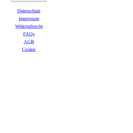
Business Captiva
Advanced Gaming Captiva
Datenschutz
Ultimate Gaming Captiva
Highend Gaming Captiva
Impressum
Workstation Captiva
Widerrufsrecht
Fractal Design
FAQs
Dell PC
Alle Dell PCs anzeigen
AGB
DELL Professional PCs
Сookie
DELL Workstations
Fujitsu PC
Gigabyte PC
ZAHLUNGSARTEN
Hm24 PC
HP PC
Alle HP PCs anzeigen
HP Consumer PCs
HP All-in-Ones
OMEN PC
VICTUS by HP PCs
HP Professional PCs
HP Workstations
HP PC Zubehör
Hyrican PC
VERSANDARTEN
Lenovo PC
Alle Lenovo PCs anzeigen