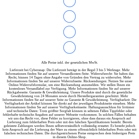
Soundkarten
Gaming
Gaming Laptops
Acer Gaming Laptops
Acer Nitro Gaming
Acer Predator Gaming
Asus Gaming
Asus ROG Gaming
Asus TUF Gaming
HP Gaming Laptops
Omen Gaming Laptop
Alle Preise inkl. der gesetzlichen MwSt.
Victus Gaming Laptop
Lieferzeit bei Cybersnap: Die Lieferzeit beträgt in der Regel 3 bis 5 Werktage. Mehr
Lenovo Gaming
Informationen finden Sie auf unserer Versandkosten-Seite. Widerrufsrecht: Sie haben das
Razer Laptop
Recht, binnen 14 Tagen ohne Angabe von Gründen den Vertrag zu widerrufen. Mehr
Informationen finden Sie auf unserer Widerrufsseite. Rücksendungen: Nutzen Sie unser
Razer Blade 18
Online-Widerrufsformular, um eine Rücksendung anzumelden. Wir stellen Ihnen ein
Razer Blade 16
kostenloses Versandlabel zur Verfügung. Mehr Informationen finden Sie auf unserer
Rückgabeseite. Garantie & Gewährleistung: Unsere Produkte sind durch die gesetzliche
Razer Blade 14
Gewährleistung von 24 Monaten sowie durch Herstellergarantien geschützt. Mehr
Gaming PC
Informationen finden Sie auf unserer Seite zu Garantie & Gewährleistung. Verfügbarkeit: Die
Verfügbarkeit der Artikel können Sie direkt auf der jeweiligen Produktseite einsehen. Mehr
Gaming Headsets
Informationen finden Sie auf unserer Verfügbarkeitsseite. Haftungsausschluss für Irrtümer
Gaming Maus
und technische Daten: Trotz größter Sorgfalt können in seltenen Fällen Tippfehler oder
fehlerhafte technische Angaben auf unserer Webseite vorkommen. In solchen Fällen behalten
Gaming Tastatur
wir uns das Recht vor, diese Fehler zu korrigieren, ohne dass daraus ein Anspruch auf
Gaming Monitor
Lieferung zum fehlerhaften Preis oder mit den falschen Spezifikationen besteht. Bereits
geleistete Zahlungen werden Ihnen selbstverständlich vollständig erstattet. Es besteht jedoch
Gaming Stühle
kein Anspruch auf die Lieferung der Ware zu einem offensichtlich fehlerhaften Preis oder mit
Software
falschen technischen Daten. Die durchgestrichenen Preise entsprechen dem bisherigen Preis
in diesem Online-Shop.
Alle Hersteller