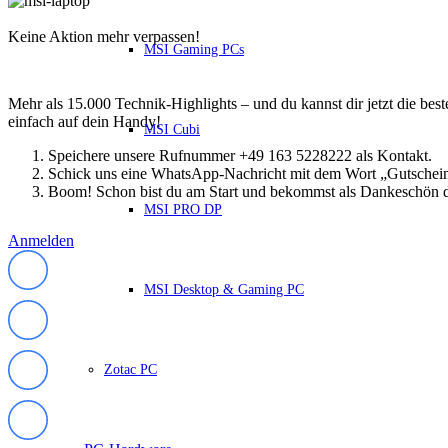
HP Zubehör
Huawei Laptop
Keine Aktion mehr verpassen!
Lenovo Laptop
MSI Gaming PCs
Lenovo Campus
Lenovo Chromebooks
Lenovo Convertibles
Mehr als 15.000 Technik-Highlights – und du kannst dir jetzt die be
Lenovo Gaming
einfach auf dein Handy!
Lenovo ThinkPad
MSI Cubi
Alle ThinkPads
Speichere unsere Rufnummer +49 163 5228222 als Kontakt.
ThinkPad E-Serie
Schick uns eine WhatsApp-Nachricht mit dem Wort „Gutschei
ThinkPad L-Serie
Boom! Schon bist du am Start und bekommst als Dankeschön d
ThinkPad T-Serie
MSI PRO DP
ThinkPad P-Serie
ThinkPad X-Serie
Anmelden
ThinkPad Yoga
ThinkBook
MSI Desktop & Gaming PC
Lenovo Ultrathin
V-Serie Ultrathin
IdeaPad Ultrathin
Yoga Premium Ultrathin
Lenovo Zubehör
Zotac PC
Lenovo Docking & Hubs
Lenovo Tasche & Rucksack
Lenovo Netzteile
Lenovo Eingabegeräte