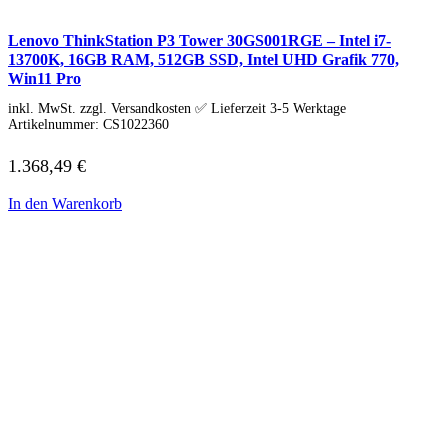
HP Zubehör
Huawei Laptop
Lenovo Laptop
Lenovo ThinkStation P3 Tower 30GS001RGE – Intel i7-
Lenovo Campus
13700K, 16GB RAM, 512GB SSD, Intel UHD Grafik 770,
Lenovo Chromebooks
Win11 Pro
Lenovo Convertibles
inkl. MwSt. zzgl. Versandkosten ✅ Lieferzeit 3-5 Werktage
Lenovo Gaming
Artikelnummer:
CS1022360
Lenovo ThinkPad
Alle ThinkPads
ThinkPad E-Serie
1.368,49
€
ThinkPad L-Serie
ThinkPad T-Serie
In den Warenkorb
ThinkPad P-Serie
ThinkPad X-Serie
ThinkPad Yoga
ThinkBook
Lenovo Ultrathin
V-Serie Ultrathin
IdeaPad Ultrathin
Yoga Premium Ultrathin
Lenovo Zubehör
Lenovo Docking & Hubs
Lenovo Tasche & Rucksack
Lenovo Netzteile
Lenovo Eingabegeräte