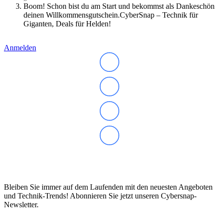
Business Captiva
Boom! Schon bist du am Start und bekommst als Dankeschön
Advanced Gaming Captiva
deinen Willkommensgutschein.CyberSnap – Technik für
Ultimate Gaming Captiva
Giganten, Deals für Helden!
Highend Gaming Captiva
Workstation Captiva
Anmelden
Fractal Design
Dell PC
Alle Dell PCs anzeigen
DELL Professional PCs
DELL Workstations
Fujitsu PC
Gigabyte PC
Hm24 PC
HP PC
Alle HP PCs anzeigen
HP Consumer PCs
HP All-in-Ones
OMEN PC
VICTUS by HP PCs
Abonnieren Sie unseren Newsletter
HP Professional PCs
HP Workstations
Bleiben Sie immer auf dem Laufenden mit den neuesten Angeboten
HP PC Zubehör
und Technik-Trends! Abonnieren Sie jetzt unseren Cybersnap-
Hyrican PC
Newsletter.
Lenovo PC
Alle Lenovo PCs anzeigen