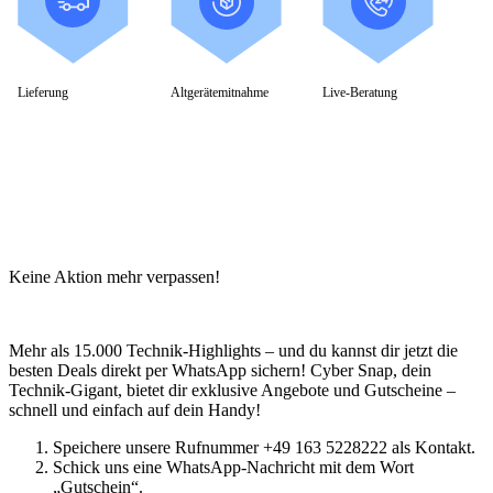
Schenker / XMG
Convertible / 2-in-1
Notebook Zubehör
Laptoptaschen
Tastatur
Lieferung
Altgerätemitnahme
Live-Beratung
Mäuse
Mauspads
Netzteil
Alle ansehen
PC Systeme
APPLE
Alle APPLE Modelle anzeigen
iMac
Mac mini
Keine Aktion mehr verpassen!
Mac Studio
Mac Pro
iMac Zubehör
Acer PC
Mehr als 15.000 Technik-Highlights – und du kannst dir jetzt die
Alle Acer PCs anzeigen
besten Deals direkt per WhatsApp sichern! Cyber Snap, dein
Acer Consumer PCs
Technik-Gigant, bietet dir exklusive Angebote und Gutscheine –
Acer Gaming PCs
schnell und einfach auf dein Handy!
Acer Business PCs
Asus PC
Speichere unsere Rufnummer +49 163 5228222 als Kontakt.
Captiva PC
Schick uns eine WhatsApp-Nachricht mit dem Wort
Alle Captiva PCs anzeigen
„Gutschein“.