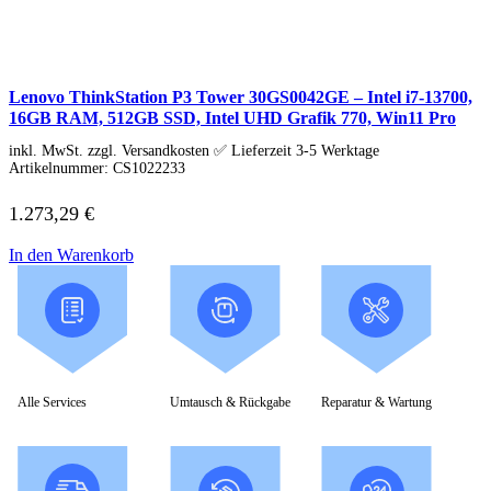
Lenovo Adapter & Kabel
Lenovo Bundles
Microsoft Laptop
Surface Modelle
Surface Zubehör
Lenovo ThinkStation P3 Tower 30GS0042GE – Intel i7-13700,
MSI Laptop
16GB RAM, 512GB SSD, Intel UHD Grafik 770, Win11 Pro
Alle MSI Laptops
MSI Thin
inkl. MwSt. zzgl. Versandkosten ✅ Lieferzeit 3-5 Werktage
MSI Alpha | Bravo | Delta
Artikelnummer:
CS1022233
MSI Creator | Workstation
MSI Stealth | Raider | Titan
1.273,29
€
MSI Summit | Prestige | Modern
Razer Laptop
In den Warenkorb
Razer Blade 14
Razer Blade 16
Razer Blade 18
Samsung Laptop
Galaxy Book4
Galaxy Book4 360
Galaxy Book4 Edge
Galaxy Book4 Pro
Alle Services
Umtausch & Rückgabe
Reparatur & Wartung
Galaxy Book4 Pro 360
Galaxy Book4 Ultra
Galaxy Book4 Win Pro
Galaxy Book3 360