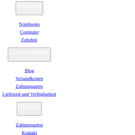
IdeaCentre All-in-One
Produkte
IdeaCentre Multimedia
Y-/LEGION Gaming PCs
ThinkCentre
Notebooks
ThinkStation
Medion PC
Computer
Msi PC
Zubehör
Alle Msi PCs anzeigen
MSI All-in-One-PCs
Informationen
MSI Gaming PCs
MSI Cubi
MSI PRO DP
MSI Desktop & Gaming PC
Blog
Zotac PC
PC-Hardware
Versandkosten
Arbeitsspeicher (RAM)
Zahlungsarten
Festplatten
Lieferzeit und Verfügbarkeit
Gaming Grafikkarte
Grafikkarten
Kontakt
Kühlung
Laufwerke
Lüfter
Mainboards
Zahlungsarten
Netzteile
Kontakt
Prozessoren