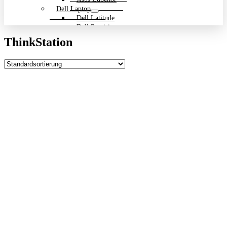
Dell Laptop
Dell Latitude
Dell Precision
Dell Zubehör
ThinkStation
Gigabyte Laptop
Gigabyte Aero
Gigabyte Aorus
Gigabyte Multimedia und Ultrabooks
Backpack Bundle Aktion
HP Laptop
200 Serie
Dragonfly
EliteBook
ENVY
OmniBook
Pavilion
HP ProBook
Spectre
ZBook Workstation
ZBook Firefly
ZBook Fury
ZBook Power
ZBook Studio
ZBook Workstation