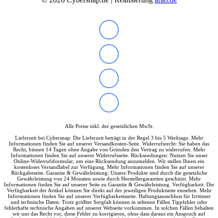
Norton
Parallels
Microsoft
Windows 11
Office
Xbox Game Pass
Betriebssysteme
Security & Backup
Antivirus & Sicherheit
F-Secure
G DATA
Kaspersky
McAfee
Norton
Alle Preise inkl. der gesetzlichen MwSt.
Backup & Brennen
Lieferzeit bei Cybersnap: Die Lieferzeit beträgt in der Regel 3 bis 5 Werktage. Mehr
Büro-Software
Informationen finden Sie auf unserer Versandkosten-Seite. Widerrufsrecht: Sie haben das
Finanzen & Steuern
Recht, binnen 14 Tagen ohne Angabe von Gründen den Vertrag zu widerrufen. Mehr
Informationen finden Sie auf unserer Widerrufsseite. Rücksendungen: Nutzen Sie unser
Lexware
Online-Widerrufsformular, um eine Rücksendung anzumelden. Wir stellen Ihnen ein
WISO
kostenloses Versandlabel zur Verfügung. Mehr Informationen finden Sie auf unserer
Rückgabeseite. Garantie & Gewährleistung: Unsere Produkte sind durch die gesetzliche
Steuer-Software
Gewährleistung von 24 Monaten sowie durch Herstellergarantien geschützt. Mehr
Grafik & Multimedia
Informationen finden Sie auf unserer Seite zu Garantie & Gewährleistung. Verfügbarkeit: Die
Verfügbarkeit der Artikel können Sie direkt auf der jeweiligen Produktseite einsehen. Mehr
Fotobearbeitung
Informationen finden Sie auf unserer Verfügbarkeitsseite. Haftungsausschluss für Irrtümer
Videobearbeitung
und technische Daten: Trotz größter Sorgfalt können in seltenen Fällen Tippfehler oder
fehlerhafte technische Angaben auf unserer Webseite vorkommen. In solchen Fällen behalten
Grafik & Design
wir uns das Recht vor, diese Fehler zu korrigieren, ohne dass daraus ein Anspruch auf
Adobe Creative Cloud