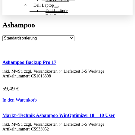
Dell Laptop
Dell Latitude
Dell Precision
Dell Zubehör
Ashampoo
Gigabyte Laptop
Gigabyte Aero
Gigabyte Aorus
Gigabyte Multimedia und Ultrabooks
Backpack Bundle Aktion
HP Laptop
200 Serie
Ashampoo Backup Pro 17
Dragonfly
EliteBook
inkl. MwSt. zzgl. Versandkosten ✅ Lieferzeit 3-5 Werktage
ENVY
Artikelnummer:
CS1013898
OmniBook
Pavilion
59,49
€
HP ProBook
Spectre
In den Warenkorb
ZBook Workstation
ZBook Firefly
ZBook Fury
Markt+Technik Ashampoo WinOptimizer 18 – 10 User
ZBook Power
inkl. MwSt. zzgl. Versandkosten ✅ Lieferzeit 3-5 Werktage
ZBook Studio
Artikelnummer:
CS933052
ZBook Workstation