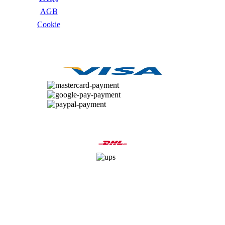
IdeaCentre All-in-One
AGB
IdeaCentre Multimedia
Y-/LEGION Gaming PCs
Сookie
ThinkCentre
ThinkStation
ZAHLUNGSARTEN
Medion PC
Msi PC
Alle Msi PCs anzeigen
MSI All-in-One-PCs
MSI Gaming PCs
MSI Cubi
MSI PRO DP
MSI Desktop & Gaming PC
VERSANDARTEN
Zotac PC
PC-Hardware
Arbeitsspeicher (RAM)
Festplatten
Gaming Grafikkarte
Grafikkarten
Kühlung
Laufwerke
Lüfter
Mainboards
Netzteile
Prozessoren