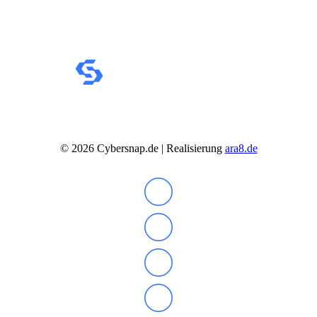
Soundkarten
Gaming
Gaming Laptops
Acer Gaming Laptops
Acer Nitro Gaming
Acer Predator Gaming
Asus Gaming
Asus ROG Gaming
Asus TUF Gaming
HP Gaming Laptops
Omen Gaming Laptop
©
2026
Cybersnap.de | Realisierung
ara8.de
Victus Gaming Laptop
Lenovo Gaming
Razer Laptop
Razer Blade 18
Razer Blade 16
Razer Blade 14
Gaming PC
Gaming Headsets
Gaming Maus
Gaming Tastatur
Gaming Monitor
Gaming Stühle
Software
Alle Hersteller