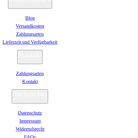
Business Captiva
Advanced Gaming Captiva
Ultimate Gaming Captiva
Blog
Highend Gaming Captiva
Workstation Captiva
Versandkosten
Fractal Design
Zahlungsarten
Dell PC
Alle Dell PCs anzeigen
Lieferzeit und Verfügbarkeit
DELL Professional PCs
DELL Workstations
Kontakt
Fujitsu PC
Gigabyte PC
Hm24 PC
Zahlungsarten
HP PC
Alle HP PCs anzeigen
Kontakt
HP Consumer PCs
HP All-in-Ones
Rechtliches
OMEN PC
VICTUS by HP PCs
HP Professional PCs
Datenschutz
HP Workstations
HP PC Zubehör
Impressum
Hyrican PC
Widerrufsrecht
Lenovo PC
Alle Lenovo PCs anzeigen
FAQs