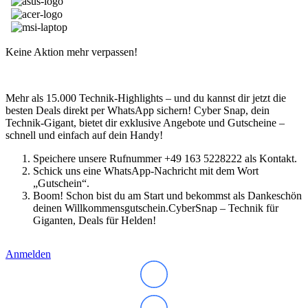
Lenovo Adapter & Kabel
Lenovo Bundles
Microsoft Laptop
Surface Modelle
Keine Aktion mehr verpassen!
Surface Zubehör
MSI Laptop
Alle MSI Laptops
MSI Thin
Mehr als 15.000 Technik-Highlights – und du kannst dir jetzt die
MSI Alpha | Bravo | Delta
besten Deals direkt per WhatsApp sichern! Cyber Snap, dein
MSI Creator | Workstation
Technik-Gigant, bietet dir exklusive Angebote und Gutscheine –
MSI Stealth | Raider | Titan
schnell und einfach auf dein Handy!
MSI Summit | Prestige | Modern
Razer Laptop
Speichere unsere Rufnummer +49 163 5228222 als Kontakt.
Razer Blade 14
Schick uns eine WhatsApp-Nachricht mit dem Wort
Razer Blade 16
„Gutschein“.
Razer Blade 18
Boom! Schon bist du am Start und bekommst als Dankeschön
Samsung Laptop
deinen Willkommensgutschein.CyberSnap – Technik für
Galaxy Book4
Giganten, Deals für Helden!
Galaxy Book4 360
Galaxy Book4 Edge
Galaxy Book4 Pro
Anmelden
Galaxy Book4 Pro 360
Galaxy Book4 Ultra
Galaxy Book4 Win Pro
Galaxy Book3 360