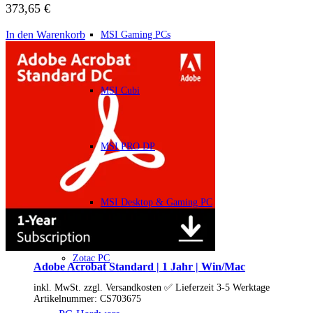
HP Zubehör
373,65
€
Huawei Laptop
Lenovo Laptop
In den Warenkorb
MSI Gaming PCs
Lenovo Campus
Lenovo Chromebooks
Lenovo Convertibles
Lenovo Gaming
Lenovo ThinkPad
MSI Cubi
Alle ThinkPads
ThinkPad E-Serie
ThinkPad L-Serie
ThinkPad T-Serie
MSI PRO DP
ThinkPad P-Serie
ThinkPad X-Serie
ThinkPad Yoga
ThinkBook
MSI Desktop & Gaming PC
Lenovo Ultrathin
V-Serie Ultrathin
IdeaPad Ultrathin
Yoga Premium Ultrathin
Lenovo Zubehör
Zotac PC
Lenovo Docking & Hubs
Adobe Acrobat Standard | 1 Jahr | Win/Mac
Lenovo Tasche & Rucksack
inkl. MwSt. zzgl. Versandkosten ✅ Lieferzeit 3-5 Werktage
Lenovo Netzteile
Artikelnummer:
CS703675
Lenovo Eingabegeräte