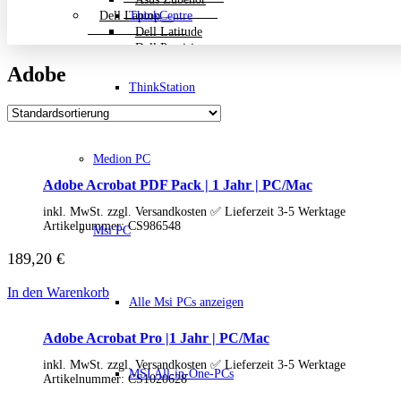
Dell Laptop
ThinkCentre
Dell Latitude
Dell Precision
Dell Zubehör
Adobe
Gigabyte Laptop
ThinkStation
Gigabyte Aero
Gigabyte Aorus
Gigabyte Multimedia und Ultrabooks
Backpack Bundle Aktion
Medion PC
HP Laptop
200 Serie
Adobe Acrobat PDF Pack | 1 Jahr | PC/Mac
Dragonfly
EliteBook
inkl. MwSt. zzgl. Versandkosten ✅ Lieferzeit 3-5 Werktage
ENVY
Artikelnummer:
CS986548
Msi PC
OmniBook
189,20
€
Pavilion
HP ProBook
Spectre
In den Warenkorb
Alle Msi PCs anzeigen
ZBook Workstation
ZBook Firefly
Adobe Acrobat Pro |1 Jahr | PC/Mac
ZBook Fury
ZBook Power
inkl. MwSt. zzgl. Versandkosten ✅ Lieferzeit 3-5 Werktage
ZBook Studio
MSI All-in-One-PCs
Artikelnummer:
CS1020628
ZBook Workstation