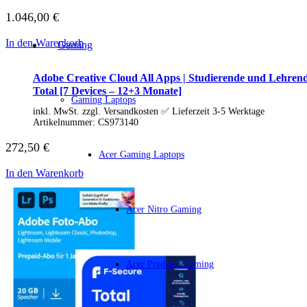
Business Captiva
1.046,00
€
Advanced Gaming Captiva
Ultimate Gaming Captiva
Highend Gaming Captiva
In den Warenkorb
Gaming
Workstation Captiva
Fractal Design
Adobe Creative Cloud All Apps | Studierende und Lehrende
Dell PC
Total [7 Devices – 12+3 Monate]
Alle Dell PCs anzeigen
Gaming Laptops
DELL Professional PCs
inkl. MwSt. zzgl. Versandkosten ✅ Lieferzeit 3-5 Werktage
DELL Workstations
Artikelnummer:
CS973140
Fujitsu PC
Gigabyte PC
272,50
€
Hm24 PC
Acer Gaming Laptops
HP PC
In den Warenkorb
Alle HP PCs anzeigen
HP Consumer PCs
HP All-in-Ones
Acer Nitro Gaming
OMEN PC
VICTUS by HP PCs
HP Professional PCs
HP Workstations
HP PC Zubehör
Acer Predator Gaming
Hyrican PC
Lenovo PC
Alle Lenovo PCs anzeigen