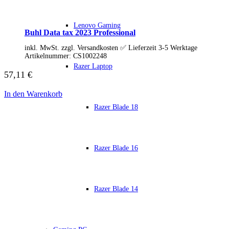
Soundkarten
Gaming
Gaming Laptops
Lenovo Gaming
Buhl Data tax 2023 Professional
Acer Gaming Laptops
Acer Nitro Gaming
inkl. MwSt. zzgl. Versandkosten ✅ Lieferzeit 3-5 Werktage
Acer Predator Gaming
Artikelnummer:
CS1002248
Asus Gaming
Razer Laptop
Asus ROG Gaming
57,11
€
Asus TUF Gaming
HP Gaming Laptops
In den Warenkorb
Omen Gaming Laptop
Razer Blade 18
Victus Gaming Laptop
Lenovo Gaming
Razer Laptop
Razer Blade 18
Razer Blade 16
Razer Blade 16
Razer Blade 14
Gaming PC
Gaming Headsets
Gaming Maus
Razer Blade 14
Gaming Tastatur
Gaming Monitor
Gaming Stühle
Software
Alle Hersteller