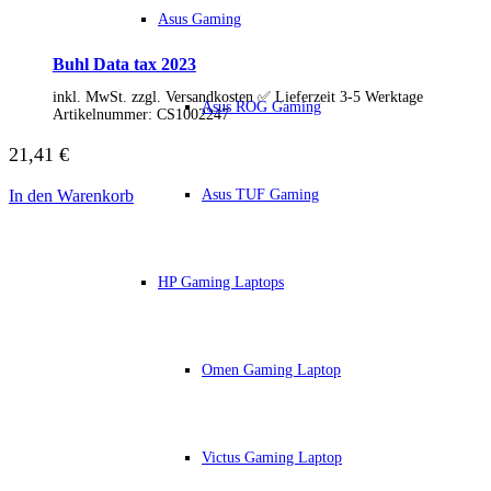
IdeaCentre All-in-One
Asus Gaming
IdeaCentre Multimedia
Y-/LEGION Gaming PCs
Buhl Data tax 2023
ThinkCentre
ThinkStation
inkl. MwSt. zzgl. Versandkosten ✅ Lieferzeit 3-5 Werktage
Asus ROG Gaming
Medion PC
Artikelnummer:
CS1002247
Msi PC
Alle Msi PCs anzeigen
21,41
€
MSI All-in-One-PCs
MSI Gaming PCs
Asus TUF Gaming
In den Warenkorb
MSI Cubi
MSI PRO DP
MSI Desktop & Gaming PC
Zotac PC
HP Gaming Laptops
PC-Hardware
Arbeitsspeicher (RAM)
Festplatten
Gaming Grafikkarte
Grafikkarten
Omen Gaming Laptop
Kühlung
Laufwerke
Lüfter
Mainboards
Victus Gaming Laptop
Netzteile
Prozessoren