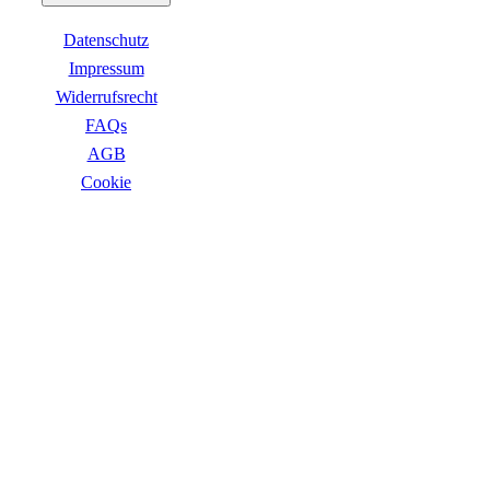
Business Captiva
Advanced Gaming Captiva
Datenschutz
Ultimate Gaming Captiva
Highend Gaming Captiva
Impressum
Workstation Captiva
Widerrufsrecht
Fractal Design
FAQs
Dell PC
Alle Dell PCs anzeigen
AGB
DELL Professional PCs
Сookie
DELL Workstations
Fujitsu PC
Gigabyte PC
ZAHLUNGSARTEN
Hm24 PC
HP PC
Alle HP PCs anzeigen
HP Consumer PCs
HP All-in-Ones
OMEN PC
VICTUS by HP PCs
HP Professional PCs
HP Workstations
HP PC Zubehör
Hyrican PC
VERSANDARTEN
Lenovo PC
Alle Lenovo PCs anzeigen