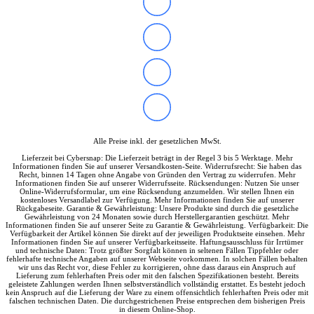
Soundkarten
Gaming
Gaming Laptops
Acer Gaming Laptops
Acer Nitro Gaming
Acer Predator Gaming
Asus Gaming
Asus ROG Gaming
Asus TUF Gaming
HP Gaming Laptops
Omen Gaming Laptop
Alle Preise inkl. der gesetzlichen MwSt.
Victus Gaming Laptop
Lieferzeit bei Cybersnap: Die Lieferzeit beträgt in der Regel 3 bis 5 Werktage. Mehr
Lenovo Gaming
Informationen finden Sie auf unserer Versandkosten-Seite. Widerrufsrecht: Sie haben das
Razer Laptop
Recht, binnen 14 Tagen ohne Angabe von Gründen den Vertrag zu widerrufen. Mehr
Informationen finden Sie auf unserer Widerrufsseite. Rücksendungen: Nutzen Sie unser
Razer Blade 18
Online-Widerrufsformular, um eine Rücksendung anzumelden. Wir stellen Ihnen ein
Razer Blade 16
kostenloses Versandlabel zur Verfügung. Mehr Informationen finden Sie auf unserer
Rückgabeseite. Garantie & Gewährleistung: Unsere Produkte sind durch die gesetzliche
Razer Blade 14
Gewährleistung von 24 Monaten sowie durch Herstellergarantien geschützt. Mehr
Gaming PC
Informationen finden Sie auf unserer Seite zu Garantie & Gewährleistung. Verfügbarkeit: Die
Verfügbarkeit der Artikel können Sie direkt auf der jeweiligen Produktseite einsehen. Mehr
Gaming Headsets
Informationen finden Sie auf unserer Verfügbarkeitsseite. Haftungsausschluss für Irrtümer
Gaming Maus
und technische Daten: Trotz größter Sorgfalt können in seltenen Fällen Tippfehler oder
fehlerhafte technische Angaben auf unserer Webseite vorkommen. In solchen Fällen behalten
Gaming Tastatur
wir uns das Recht vor, diese Fehler zu korrigieren, ohne dass daraus ein Anspruch auf
Gaming Monitor
Lieferung zum fehlerhaften Preis oder mit den falschen Spezifikationen besteht. Bereits
geleistete Zahlungen werden Ihnen selbstverständlich vollständig erstattet. Es besteht jedoch
Gaming Stühle
kein Anspruch auf die Lieferung der Ware zu einem offensichtlich fehlerhaften Preis oder mit
Software
falschen technischen Daten. Die durchgestrichenen Preise entsprechen dem bisherigen Preis
in diesem Online-Shop.
Alle Hersteller