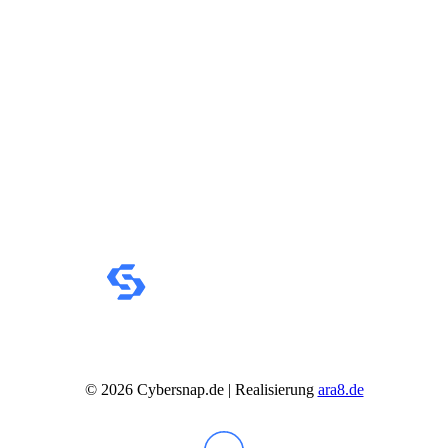
IdeaCentre All-in-One
IdeaCentre Multimedia
Y-/LEGION Gaming PCs
ThinkCentre
ThinkStation
Medion PC
Msi PC
Alle Msi PCs anzeigen
MSI All-in-One-PCs
MSI Gaming PCs
MSI Cubi
MSI PRO DP
MSI Desktop & Gaming PC
Zotac PC
PC-Hardware
Arbeitsspeicher (RAM)
Festplatten
Gaming Grafikkarte
Grafikkarten
Kühlung
Laufwerke
Lüfter
©
2026
Cybersnap.de | Realisierung
ara8.de
Mainboards
Netzteile
Prozessoren