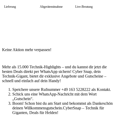
HP Zubehör
Huawei Laptop
Lieferung
Altgerätemitnahme
Live-Beratung
Lenovo Laptop
Lenovo Campus
Lenovo Chromebooks
Lenovo Convertibles
Lenovo Gaming
Lenovo ThinkPad
Alle ThinkPads
ThinkPad E-Serie
ThinkPad L-Serie
Keine Aktion mehr verpassen!
ThinkPad T-Serie
ThinkPad P-Serie
ThinkPad X-Serie
ThinkPad Yoga
Mehr als 15.000 Technik-Highlights – und du kannst dir jetzt die
ThinkBook
besten Deals direkt per WhatsApp sichern! Cyber Snap, dein
Lenovo Ultrathin
Technik-Gigant, bietet dir exklusive Angebote und Gutscheine –
V-Serie Ultrathin
schnell und einfach auf dein Handy!
IdeaPad Ultrathin
Yoga Premium Ultrathin
Speichere unsere Rufnummer +49 163 5228222 als Kontakt.
Lenovo Zubehör
Schick uns eine WhatsApp-Nachricht mit dem Wort
Lenovo Docking & Hubs
„Gutschein“.
Lenovo Tasche & Rucksack
Boom! Schon bist du am Start und bekommst als Dankeschön
Lenovo Netzteile
deinen Willkommensgutschein.CyberSnap – Technik für
Lenovo Eingabegeräte
Giganten, Deals für Helden!