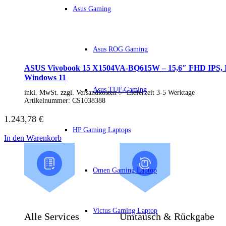
IdeaCentre All-in-One
Asus Gaming
IdeaCentre Multimedia
Y-/LEGION Gaming PCs
ThinkCentre
ThinkStation
Asus ROG Gaming
Medion PC
Msi PC
ASUS Vivobook 15 X1504VA-BQ615W – 15,6″ FHD IPS, I
Alle Msi PCs anzeigen
Windows 11
MSI All-in-One-PCs
MSI Gaming PCs
Asus TUF Gaming
inkl. MwSt. zzgl. Versandkosten ✅ Lieferzeit 3-5 Werktage
MSI Cubi
Artikelnummer:
CS1038388
MSI PRO DP
MSI Desktop & Gaming PC
1.243,78
€
Zotac PC
HP Gaming Laptops
PC-Hardware
In den Warenkorb
Arbeitsspeicher (RAM)
Festplatten
Gaming Grafikkarte
Grafikkarten
Omen Gaming Laptop
Kühlung
Laufwerke
Lüfter
Mainboards
Victus Gaming Laptop
Netzteile
Alle Services
Umtausch & Rückgabe
Prozessoren