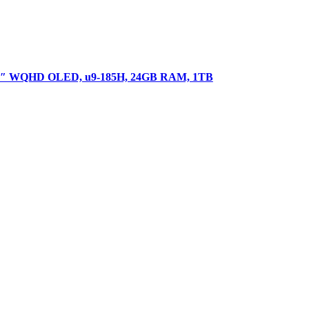
6″ WQHD OLED, u9-185H, 24GB RAM, 1TB