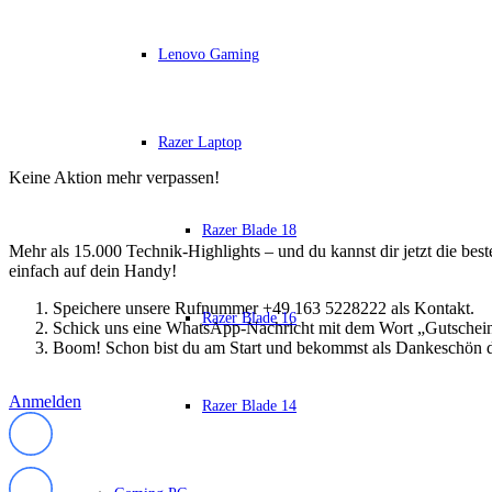
Soundkarten
Gaming
Gaming Laptops
Lenovo Gaming
Acer Gaming Laptops
Acer Nitro Gaming
Acer Predator Gaming
Asus Gaming
Razer Laptop
Asus ROG Gaming
Asus TUF Gaming
Keine Aktion mehr verpassen!
HP Gaming Laptops
Omen Gaming Laptop
Razer Blade 18
Victus Gaming Laptop
Mehr als 15.000 Technik-Highlights – und du kannst dir jetzt die be
Lenovo Gaming
einfach auf dein Handy!
Razer Laptop
Razer Blade 18
Speichere unsere Rufnummer +49 163 5228222 als Kontakt.
Razer Blade 16
Razer Blade 16
Schick uns eine WhatsApp-Nachricht mit dem Wort „Gutschei
Razer Blade 14
Boom! Schon bist du am Start und bekommst als Dankeschön d
Gaming PC
Gaming Headsets
Gaming Maus
Anmelden
Razer Blade 14
Gaming Tastatur
Gaming Monitor
Gaming Stühle
Software
Alle Hersteller