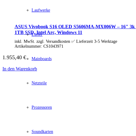
Schenker / XMG
Convertible / 2-in-1
Laufwerke
Notebook Zubehör
Laptoptaschen
Tastatur
ASUS Vivobook S16 OLED S5606MA-MX006W – 16″ 3k OL
Mäuse
1TB SSD, Intel Arc, Windows 11
Lüfter
Mauspads
Netzteil
inkl. MwSt. zzgl. Versandkosten ✅ Lieferzeit 3-5 Werktage
Alle ansehen
Artikelnummer:
CS1043971
PC Systeme
APPLE
1.955,40
€
Mainboards
Alle APPLE Modelle anzeigen
iMac
In den Warenkorb
Mac mini
Mac Studio
Netzteile
Mac Pro
iMac Zubehör
Acer PC
Alle Acer PCs anzeigen
Acer Consumer PCs
Prozessoren
Acer Gaming PCs
Acer Business PCs
Asus PC
Captiva PC
Soundkarten
Alle Captiva PCs anzeigen