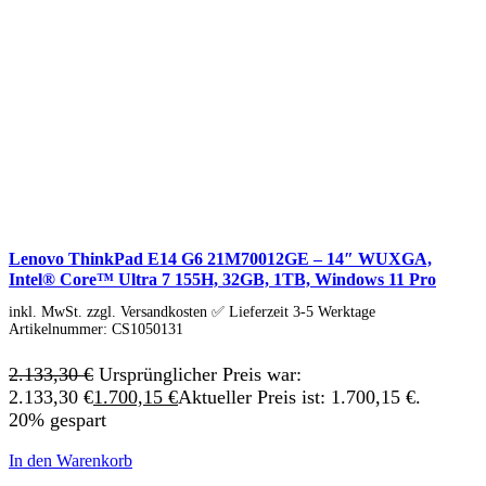
IdeaCentre All-in-One
IdeaCentre Multimedia
Y-/LEGION Gaming PCs
ThinkCentre
ThinkStation
Medion PC
Msi PC
Alle Msi PCs anzeigen
MSI All-in-One-PCs
MSI Gaming PCs
MSI Cubi
MSI PRO DP
MSI Desktop & Gaming PC
Lenovo ThinkPad E14 G6 21M70012GE – 14″ WUXGA,
Zotac PC
Intel® Core™ Ultra 7 155H, 32GB, 1TB, Windows 11 Pro
PC-Hardware
Arbeitsspeicher (RAM)
inkl. MwSt. zzgl. Versandkosten ✅ Lieferzeit 3-5 Werktage
Festplatten
Artikelnummer:
CS1050131
Gaming Grafikkarte
Grafikkarten
2.133,30
€
Ursprünglicher Preis war:
Kühlung
2.133,30 €
1.700,15
€
Aktueller Preis ist: 1.700,15 €.
Laufwerke
20% gespart
Lüfter
Mainboards
Netzteile
In den Warenkorb
Prozessoren