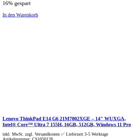
16% gespart
Adobe
Acrobat
In den Warenkorb
Creative Cloud
Lightroom
Premiere Pro
Acronis
Ashampoo
Bitdefender
Buhl Data
Corel
Cyberlink
ESET
F-Secure
F-Secure Total
F-Secure Internet Security
F-Secure VPN
F-Secure ID Protection
G DATA
Kaspersky
Kaspersky Standard, Plus, Premium
Kaspersky Small Office Security
Lenovo ThinkPad E14 G6 21M7002XGE – 14″ WUXGA,
MAGIX
Intel® Core™ Ultra 7 155H, 16GB, 512GB, Windows 11 Pro
McAfee
Microsoft
inkl. MwSt. zzgl. Versandkosten ✅ Lieferzeit 3-5 Werktage
Artikelnummer:
CS1050128
NordVPN