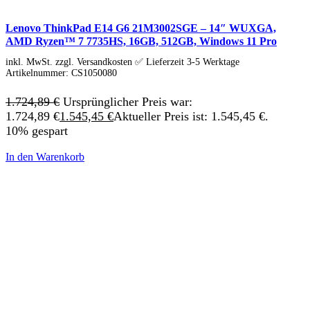
HP Zubehör
Huawei Laptop
Lenovo Laptop
Lenovo ThinkPad E14 G6 21M3002SGE – 14″ WUXGA,
Lenovo Campus
AMD Ryzen™ 7 7735HS, 16GB, 512GB, Windows 11 Pro
Lenovo Chromebooks
inkl. MwSt. zzgl. Versandkosten ✅ Lieferzeit 3-5 Werktage
Lenovo Convertibles
Artikelnummer:
CS1050080
Lenovo Gaming
Lenovo ThinkPad
1.724,89
€
Ursprünglicher Preis war:
Alle ThinkPads
ThinkPad E-Serie
1.724,89 €
1.545,45
€
Aktueller Preis ist: 1.545,45 €.
ThinkPad L-Serie
10% gespart
ThinkPad T-Serie
ThinkPad P-Serie
In den Warenkorb
ThinkPad X-Serie
ThinkPad Yoga
ThinkBook
Lenovo Ultrathin
V-Serie Ultrathin
IdeaPad Ultrathin
Yoga Premium Ultrathin
Lenovo Zubehör
Lenovo Docking & Hubs
Lenovo Tasche & Rucksack
Lenovo Netzteile
Lenovo Eingabegeräte