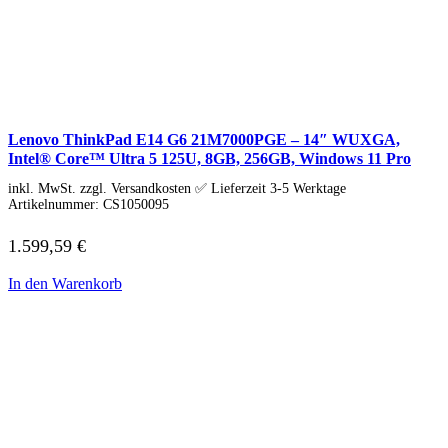
Schenker / XMG
Convertible / 2-in-1
Notebook Zubehör
Laptoptaschen
Tastatur
Mäuse
Mauspads
Netzteil
Lenovo ThinkPad E14 G6 21M7000PGE – 14″ WUXGA,
Alle ansehen
Intel® Core™ Ultra 5 125U, 8GB, 256GB, Windows 11 Pro
PC Systeme
APPLE
inkl. MwSt. zzgl. Versandkosten ✅ Lieferzeit 3-5 Werktage
Alle APPLE Modelle anzeigen
Artikelnummer:
CS1050095
iMac
Mac mini
1.599,59
€
Mac Studio
Mac Pro
In den Warenkorb
iMac Zubehör
Acer PC
Alle Acer PCs anzeigen
Acer Consumer PCs
Acer Gaming PCs
Acer Business PCs
Asus PC
Captiva PC
Alle Captiva PCs anzeigen