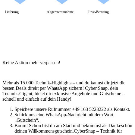
Gaming Monitore
4K Ultra-HD Monitore
Curved Monitore
Lieferung
Altgerätemitnahme
Live-Beratung
USB-C Monitore
Business Monitore
Mobile Monitore
Monitor Zubehör
Monitor Zubehör (Alle anzeigen)
Monitorkabel
Tischhalterungen
Wandhalterungen
Drucker & Scanner
Keine Aktion mehr verpassen!
Druckerzubehör
Smartphones & Tablets
Smartphones
Handy Zubehör
Mehr als 15.000 Technik-Highlights – und du kannst dir jetzt die
Tablets
besten Deals direkt per WhatsApp sichern! Cyber Snap, dein
Tablet Zubehör
Technik-Gigant, bietet dir exklusive Angebote und Gutscheine –
Tolino
schnell und einfach auf dein Handy!
Angebote
Speichere unsere Rufnummer +49 163 5228222 als Kontakt.
Schick uns eine WhatsApp-Nachricht mit dem Wort
„Gutschein“.
Boom! Schon bist du am Start und bekommst als Dankeschön
deinen Willkommensgutschein.CyberSnap – Technik für