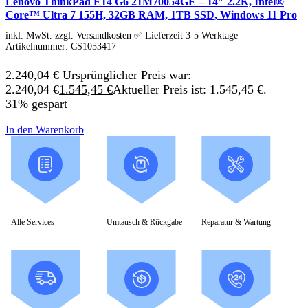
Lenovo ThinkPad E14 G6 21M70054GE – 14″ 2.2K, Intel®
Tools & Utilities
Core™ Ultra 7 155H, 32GB RAM, 1TB SSD, Windows 11 Pro
Monitore
inkl. MwSt. zzgl. Versandkosten ✅ Lieferzeit 3-5 Werktage
Alle Hersteller
Artikelnummer:
CS1053417
Acer Monitore
AOC Monitore
2.240,04
€
Ursprünglicher Preis war:
Apple Monitore
Asus Monitore
2.240,04 €
1.545,45
€
Aktueller Preis ist: 1.545,45 €.
BENQ Monitore
31% gespart
Dell Monitore
Eizo Monitore
In den Warenkorb
Gigabyte Monitore
HP Monitore
Iiyama Monitore
Lenovo Monitore
LG Monitore
Msi Monitore
Philips Monitore
Samsung Monitore
Alle Services
Umtausch & Rückgabe
Reparatur & Wartung
Viewsonic Monitore
40 – 51 cm (15,6-20″)
53 – 58 cm (21-23″)
60 – 63 cm (23,6-25″)
67 – 73 cm (26,5-29″)
75 – 164 cm (29,5-65″)