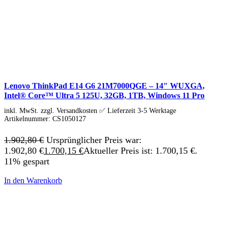
Business Captiva
Advanced Gaming Captiva
Ultimate Gaming Captiva
Highend Gaming Captiva
Workstation Captiva
Fractal Design
Dell PC
Alle Dell PCs anzeigen
DELL Professional PCs
Lenovo ThinkPad E14 G6 21M7000QGE – 14″ WUXGA,
DELL Workstations
Intel® Core™ Ultra 5 125U, 32GB, 1TB, Windows 11 Pro
Fujitsu PC
Gigabyte PC
inkl. MwSt. zzgl. Versandkosten ✅ Lieferzeit 3-5 Werktage
Hm24 PC
Artikelnummer:
CS1050127
HP PC
Alle HP PCs anzeigen
1.902,80
€
Ursprünglicher Preis war:
HP Consumer PCs
1.902,80 €
1.700,15
€
Aktueller Preis ist: 1.700,15 €.
HP All-in-Ones
OMEN PC
11% gespart
VICTUS by HP PCs
HP Professional PCs
In den Warenkorb
HP Workstations
HP PC Zubehör
Hyrican PC
Lenovo PC
Alle Lenovo PCs anzeigen