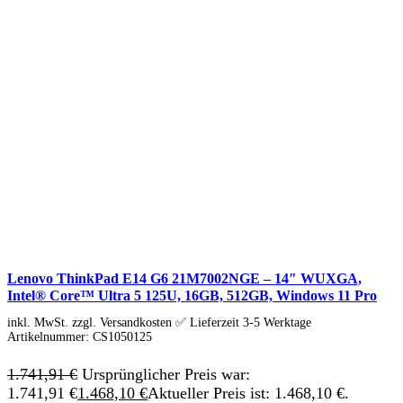
Soundkarten
Gaming
Gaming Laptops
Acer Gaming Laptops
Acer Nitro Gaming
Acer Predator Gaming
Asus Gaming
Asus ROG Gaming
Asus TUF Gaming
HP Gaming Laptops
Omen Gaming Laptop
Victus Gaming Laptop
Lenovo Gaming
Razer Laptop
Razer Blade 18
Razer Blade 16
Razer Blade 14
Lenovo ThinkPad E14 G6 21M7002NGE – 14″ WUXGA,
Gaming PC
Intel® Core™ Ultra 5 125U, 16GB, 512GB, Windows 11 Pro
Gaming Headsets
Gaming Maus
inkl. MwSt. zzgl. Versandkosten ✅ Lieferzeit 3-5 Werktage
Gaming Tastatur
Artikelnummer:
CS1050125
Gaming Monitor
Gaming Stühle
1.741,91
€
Ursprünglicher Preis war:
Software
1.741,91 €
1.468,10
€
Aktueller Preis ist: 1.468,10 €.
Alle Hersteller