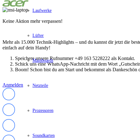
Schenker / XMG
Convertible / 2-in-1
Laufwerke
Notebook Zubehör
Laptoptaschen
Keine Aktion mehr verpassen!
Tastatur
Mäuse
Lüfter
Mauspads
Netzteil
Mehr als 15.000 Technik-Highlights – und du kannst dir jetzt die be
Alle ansehen
einfach auf dein Handy!
PC Systeme
Speichere unsere Rufnummer +49 163 5228222 als Kontakt.
APPLE
Mainboards
Schick uns eine WhatsApp-Nachricht mit dem Wort „Gutschei
Alle APPLE Modelle anzeigen
Boom! Schon bist du am Start und bekommst als Dankeschön d
iMac
Mac mini
Mac Studio
Anmelden
Netzteile
Mac Pro
iMac Zubehör
Acer PC
Alle Acer PCs anzeigen
Acer Consumer PCs
Prozessoren
Acer Gaming PCs
Acer Business PCs
Asus PC
Captiva PC
Soundkarten
Alle Captiva PCs anzeigen