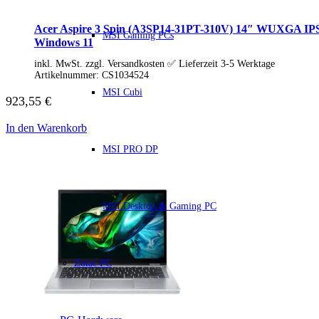
HP Zubehör
Huawei Laptop
Lenovo Laptop
Acer Aspire 3 Spin (A3SP14-31PT-310V) 14″ WUXGA IPS
MSI Gaming PCs
Lenovo Campus
Windows 11
Lenovo Chromebooks
inkl. MwSt. zzgl. Versandkosten ✅ Lieferzeit 3-5 Werktage
Lenovo Convertibles
Artikelnummer:
CS1034524
Lenovo Gaming
Lenovo ThinkPad
MSI Cubi
923,55
€
Alle ThinkPads
ThinkPad E-Serie
In den Warenkorb
ThinkPad L-Serie
ThinkPad T-Serie
MSI PRO DP
ThinkPad P-Serie
ThinkPad X-Serie
ThinkPad Yoga
ThinkBook
MSI Desktop & Gaming PC
Lenovo Ultrathin
V-Serie Ultrathin
IdeaPad Ultrathin
Yoga Premium Ultrathin
Lenovo Zubehör
Zotac PC
Lenovo Docking & Hubs
Lenovo Tasche & Rucksack
Lenovo Netzteile
Lenovo Eingabegeräte