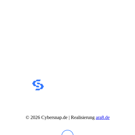
IdeaCentre All-in-One
IdeaCentre Multimedia
Y-/LEGION Gaming PCs
ThinkCentre
ThinkStation
Medion PC
Msi PC
Alle Msi PCs anzeigen
MSI All-in-One-PCs
MSI Gaming PCs
MSI Cubi
MSI PRO DP
MSI Desktop & Gaming PC
Zotac PC
PC-Hardware
Arbeitsspeicher (RAM)
Festplatten
Gaming Grafikkarte
Grafikkarten
Kühlung
Laufwerke
Lüfter
©
2026
Cybersnap.de | Realisierung
ara8.de
Mainboards
Netzteile
Prozessoren