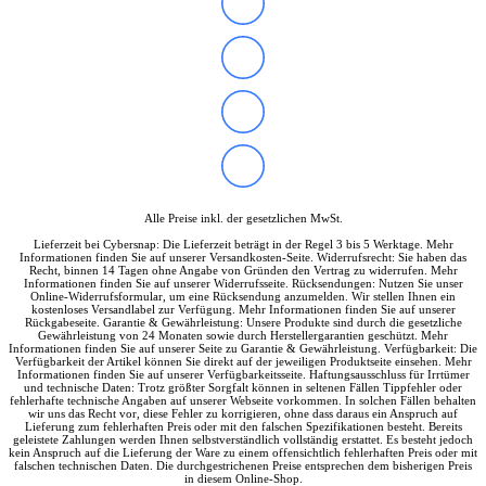
Soundkarten
Gaming
Gaming Laptops
Acer Gaming Laptops
Acer Nitro Gaming
Acer Predator Gaming
Asus Gaming
Asus ROG Gaming
Asus TUF Gaming
HP Gaming Laptops
Omen Gaming Laptop
Alle Preise inkl. der gesetzlichen MwSt.
Victus Gaming Laptop
Lieferzeit bei Cybersnap: Die Lieferzeit beträgt in der Regel 3 bis 5 Werktage. Mehr
Lenovo Gaming
Informationen finden Sie auf unserer Versandkosten-Seite. Widerrufsrecht: Sie haben das
Razer Laptop
Recht, binnen 14 Tagen ohne Angabe von Gründen den Vertrag zu widerrufen. Mehr
Informationen finden Sie auf unserer Widerrufsseite. Rücksendungen: Nutzen Sie unser
Razer Blade 18
Online-Widerrufsformular, um eine Rücksendung anzumelden. Wir stellen Ihnen ein
Razer Blade 16
kostenloses Versandlabel zur Verfügung. Mehr Informationen finden Sie auf unserer
Rückgabeseite. Garantie & Gewährleistung: Unsere Produkte sind durch die gesetzliche
Razer Blade 14
Gewährleistung von 24 Monaten sowie durch Herstellergarantien geschützt. Mehr
Gaming PC
Informationen finden Sie auf unserer Seite zu Garantie & Gewährleistung. Verfügbarkeit: Die
Verfügbarkeit der Artikel können Sie direkt auf der jeweiligen Produktseite einsehen. Mehr
Gaming Headsets
Informationen finden Sie auf unserer Verfügbarkeitsseite. Haftungsausschluss für Irrtümer
Gaming Maus
und technische Daten: Trotz größter Sorgfalt können in seltenen Fällen Tippfehler oder
fehlerhafte technische Angaben auf unserer Webseite vorkommen. In solchen Fällen behalten
Gaming Tastatur
wir uns das Recht vor, diese Fehler zu korrigieren, ohne dass daraus ein Anspruch auf
Gaming Monitor
Lieferung zum fehlerhaften Preis oder mit den falschen Spezifikationen besteht. Bereits
geleistete Zahlungen werden Ihnen selbstverständlich vollständig erstattet. Es besteht jedoch
Gaming Stühle
kein Anspruch auf die Lieferung der Ware zu einem offensichtlich fehlerhaften Preis oder mit
Software
falschen technischen Daten. Die durchgestrichenen Preise entsprechen dem bisherigen Preis
in diesem Online-Shop.
Alle Hersteller