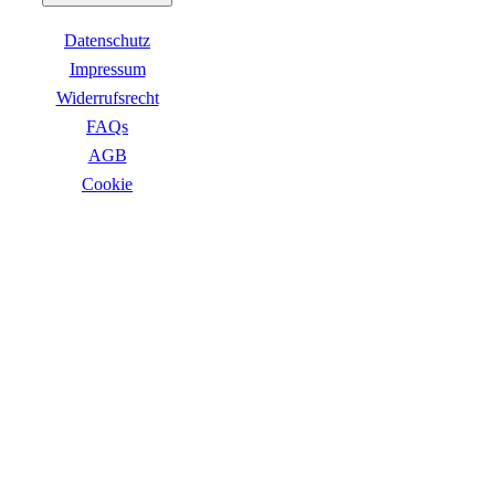
Business Captiva
Advanced Gaming Captiva
Datenschutz
Ultimate Gaming Captiva
Highend Gaming Captiva
Impressum
Workstation Captiva
Widerrufsrecht
Fractal Design
FAQs
Dell PC
Alle Dell PCs anzeigen
AGB
DELL Professional PCs
Сookie
DELL Workstations
Fujitsu PC
Gigabyte PC
ZAHLUNGSARTEN
Hm24 PC
HP PC
Alle HP PCs anzeigen
HP Consumer PCs
HP All-in-Ones
OMEN PC
VICTUS by HP PCs
HP Professional PCs
HP Workstations
HP PC Zubehör
Hyrican PC
VERSANDARTEN
Lenovo PC
Alle Lenovo PCs anzeigen