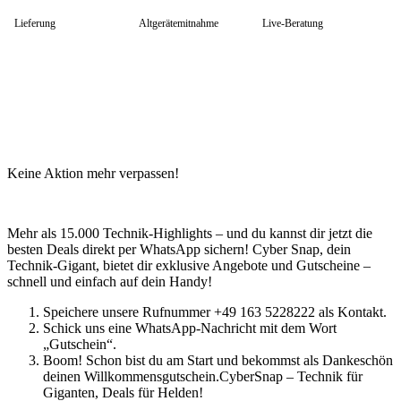
HP Zubehör
Huawei Laptop
Lieferung
Altgerätemitnahme
Live-Beratung
Lenovo Laptop
Lenovo Campus
Lenovo Chromebooks
Lenovo Convertibles
Lenovo Gaming
Lenovo ThinkPad
Alle ThinkPads
ThinkPad E-Serie
ThinkPad L-Serie
Keine Aktion mehr verpassen!
ThinkPad T-Serie
ThinkPad P-Serie
ThinkPad X-Serie
ThinkPad Yoga
Mehr als 15.000 Technik-Highlights – und du kannst dir jetzt die
ThinkBook
besten Deals direkt per WhatsApp sichern! Cyber Snap, dein
Lenovo Ultrathin
Technik-Gigant, bietet dir exklusive Angebote und Gutscheine –
V-Serie Ultrathin
schnell und einfach auf dein Handy!
IdeaPad Ultrathin
Yoga Premium Ultrathin
Speichere unsere Rufnummer +49 163 5228222 als Kontakt.
Lenovo Zubehör
Schick uns eine WhatsApp-Nachricht mit dem Wort
Lenovo Docking & Hubs
„Gutschein“.
Lenovo Tasche & Rucksack
Boom! Schon bist du am Start und bekommst als Dankeschön
Lenovo Netzteile
deinen Willkommensgutschein.CyberSnap – Technik für
Lenovo Eingabegeräte
Giganten, Deals für Helden!