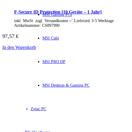
HP Zubehör
Huawei Laptop
Lenovo Laptop
F-Secure ID Protection [10 Geräte – 1 Jahr]
MSI Gaming PCs
Lenovo Campus
inkl. MwSt. zzgl. Versandkosten ✅ Lieferzeit 3-5 Werktage
Lenovo Chromebooks
Artikelnummer:
CS897990
Lenovo Convertibles
Lenovo Gaming
97,57
€
Lenovo ThinkPad
MSI Cubi
Alle ThinkPads
In den Warenkorb
ThinkPad E-Serie
ThinkPad L-Serie
ThinkPad T-Serie
MSI PRO DP
ThinkPad P-Serie
ThinkPad X-Serie
ThinkPad Yoga
ThinkBook
MSI Desktop & Gaming PC
Lenovo Ultrathin
V-Serie Ultrathin
IdeaPad Ultrathin
Yoga Premium Ultrathin
Lenovo Zubehör
Zotac PC
Lenovo Docking & Hubs
Lenovo Tasche & Rucksack
Lenovo Netzteile
Lenovo Eingabegeräte