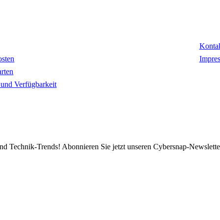
mationen
Kon
Konta
osten
Impre
rten
t und Verfügbarkeit
d Technik-Trends! Abonnieren Sie jetzt unseren Cybersnap-Newslette
ZAHLUNGSARTEN