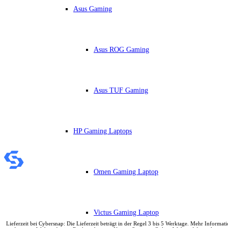
IdeaCentre All-in-One
Asus Gaming
IdeaCentre Multimedia
Y-/LEGION Gaming PCs
ThinkCentre
ThinkStation
Asus ROG Gaming
Medion PC
Msi PC
Alle Msi PCs anzeigen
MSI All-in-One-PCs
MSI Gaming PCs
Asus TUF Gaming
MSI Cubi
MSI PRO DP
MSI Desktop & Gaming PC
Zotac PC
HP Gaming Laptops
PC-Hardware
Arbeitsspeicher (RAM)
Festplatten
Gaming Grafikkarte
Grafikkarten
Omen Gaming Laptop
Kühlung
Laufwerke
Lüfter
Mainboards
Victus Gaming Laptop
Netzteile
Lieferzeit bei Cybersnap: Die Lieferzeit beträgt in der Regel 3 bis 5 Werktage. Mehr Inform
Prozessoren