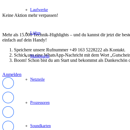
Schenker / XMG
Convertible / 2-in-1
Laufwerke
Notebook Zubehör
Keine Aktion mehr verpassen!
Laptoptaschen
Tastatur
Mäuse
Lüfter
Mauspads
Mehr als 15.000 Technik-Highlights – und du kannst dir jetzt die be
Netzteil
einfach auf dein Handy!
Alle ansehen
PC Systeme
Speichere unsere Rufnummer +49 163 5228222 als Kontakt.
APPLE
Schick uns eine WhatsApp-Nachricht mit dem Wort „Gutschei
Mainboards
Alle APPLE Modelle anzeigen
Boom! Schon bist du am Start und bekommst als Dankeschön d
iMac
Mac mini
Anmelden
Mac Studio
Netzteile
Mac Pro
iMac Zubehör
Acer PC
Alle Acer PCs anzeigen
Acer Consumer PCs
Prozessoren
Acer Gaming PCs
Acer Business PCs
Asus PC
Captiva PC
Soundkarten
Alle Captiva PCs anzeigen