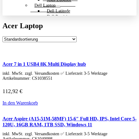
Dell Laptop
Dell Latitude
Dell Precision
Dell Zubehör
Acer Laptop
Gigabyte Laptop
Gigabyte Aero
Gigabyte Aorus
Gigabyte Multimedia und Ultrabooks
Backpack Bundle Aktion
HP Laptop
200 Serie
Acer 7 in 1 USB4 8K Multi Display hub
Dragonfly
EliteBook
inkl. MwSt. zzgl. Versandkosten ✅ Lieferzeit 3-5 Werktage
ENVY
Artikelnummer:
CS1038551
OmniBook
Pavilion
112,92
€
HP ProBook
Spectre
In den Warenkorb
ZBook Workstation
ZBook Firefly
ZBook Fury
Acer Aspire (A15-51M-58MF) 15,6″ Full HD, IPS, Intel Core 5-
ZBook Power
120U, 16GB RAM, 1TB SSD, Windows 11
ZBook Studio
inkl. MwSt. zzgl. Versandkosten ✅ Lieferzeit 3-5 Werktage
ZBook Workstation
Artikelnummer:
CS1040098