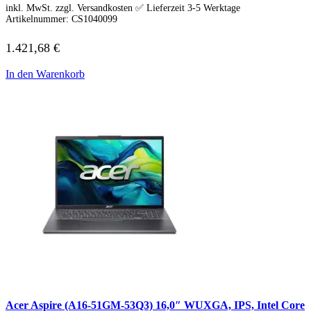
Lenovo Adapter & Kabel
inkl. MwSt. zzgl. Versandkosten ✅ Lieferzeit 3-5 Werktage
Lenovo Bundles
Artikelnummer:
CS1040099
Microsoft Laptop
Surface Modelle
1.421,68
€
Surface Zubehör
MSI Laptop
In den Warenkorb
Alle MSI Laptops
MSI Thin
MSI Alpha | Bravo | Delta
MSI Creator | Workstation
MSI Stealth | Raider | Titan
MSI Summit | Prestige | Modern
Razer Laptop
Razer Blade 14
Razer Blade 16
Razer Blade 18
Samsung Laptop
Galaxy Book4
Galaxy Book4 360
Galaxy Book4 Edge
Galaxy Book4 Pro
Galaxy Book4 Pro 360
Galaxy Book4 Ultra
Galaxy Book4 Win Pro
Galaxy Book3 360
Acer Aspire (A16-51GM-53Q3) 16,0″ WUXGA, IPS, Intel Core