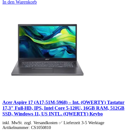
In den Warenkorb
Acer Aspire 17 (A17-51M-5968) – Int. (QWERTY) Tastatur
17,3″ Full-HD, IPS, Intel Core 5-120U, 16GB RAM, 512GB
SSD, Windows 11, US INTL. (QWERTY) Keybo
inkl. MwSt. zzgl. Versandkosten ✅ Lieferzeit 3-5 Werktage
Artikelnummer:
CS1050810