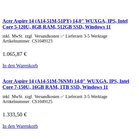
IdeaCentre All-in-One
IdeaCentre Multimedia
Y-/LEGION Gaming PCs
ThinkCentre
Acer Aspire 14 (A14-51M-51PY) 14,0″ WUXGA, IPS, Intel
ThinkStation
Core 5-120U, 8GB RAM, 512GB SSD, Windows 11
Medion PC
inkl. MwSt. zzgl. Versandkosten ✅ Lieferzeit 3-5 Werktage
Msi PC
Artikelnummer:
CS1049123
Alle Msi PCs anzeigen
MSI All-in-One-PCs
1.065,87
€
MSI Gaming PCs
MSI Cubi
MSI PRO DP
In den Warenkorb
MSI Desktop & Gaming PC
Zotac PC
PC-Hardware
Acer Aspire 14 (A14-51M-76NM) 14,0″ WUXGA, IPS, Intel
Arbeitsspeicher (RAM)
Core 7-150U, 16GB RAM, 1TB SSD, Windows 11
Festplatten
inkl. MwSt. zzgl. Versandkosten ✅ Lieferzeit 3-5 Werktage
Gaming Grafikkarte
Artikelnummer:
CS1049125
Grafikkarten
Kühlung
1.333,50
€
Laufwerke
Lüfter
In den Warenkorb
Mainboards
Netzteile
Prozessoren