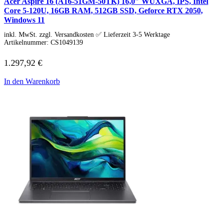
Acer Aspire 16 (A16-51GM-50TK) 16,0″ WUXGA, IPS, Intel
Core 5-120U, 16GB RAM, 512GB SSD, Geforce RTX 2050,
Windows 11
inkl. MwSt. zzgl. Versandkosten ✅ Lieferzeit 3-5 Werktage
Artikelnummer:
CS1049139
1.297,92
€
In den Warenkorb