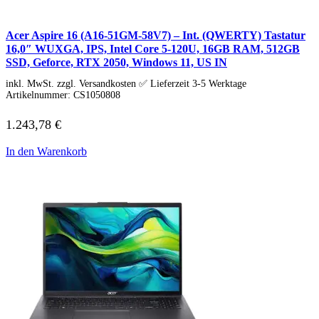
Acer Aspire 16 (A16-51GM-58V7) – Int. (QWERTY) Tastatur
16,0″ WUXGA, IPS, Intel Core 5-120U, 16GB RAM, 512GB
SSD, Geforce, RTX 2050, Windows 11, US IN
inkl. MwSt. zzgl. Versandkosten ✅ Lieferzeit 3-5 Werktage
Artikelnummer:
CS1050808
1.243,78
€
In den Warenkorb