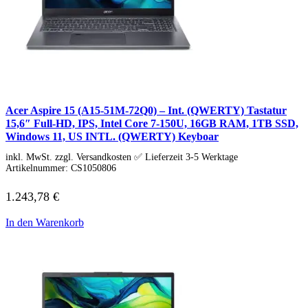
Gaming Monitore
4K Ultra-HD Monitore
Curved Monitore
USB-C Monitore
Business Monitore
Mobile Monitore
Monitor Zubehör
Monitor Zubehör (Alle anzeigen)
Monitorkabel
Acer Aspire 15 (A15-51M-72Q0) – Int. (QWERTY) Tastatur
Tischhalterungen
15,6″ Full-HD, IPS, Intel Core 7-150U, 16GB RAM, 1TB SSD,
Wandhalterungen
Windows 11, US INTL. (QWERTY) Keyboar
Drucker & Scanner
Druckerzubehör
inkl. MwSt. zzgl. Versandkosten ✅ Lieferzeit 3-5 Werktage
Smartphones & Tablets
Artikelnummer:
CS1050806
Smartphones
Handy Zubehör
1.243,78
€
Tablets
Tablet Zubehör
In den Warenkorb
Tolino
Angebote