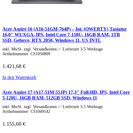
Acer Aspire 16 (A16-51GM-764P) – Int. (QWERTY) Tastatur
16,0″ WUXGA, IPS, Intel Core 7-150U, 16GB RAM, 1TB
SSD, Geforce, RTX 2050, Windows 11, US INTL
inkl. MwSt. zzgl. Versandkosten ✅ Lieferzeit 3-5 Werktage
Artikelnummer:
CS1050809
1.421,68
€
In den Warenkorb
Acer Aspire 17 (A17-51M-55JP) 17,3″ Full-HD, IPS, Intel Core
5-120U, 16GB RAM, 512GB SSD, Windows 11
inkl. MwSt. zzgl. Versandkosten ✅ Lieferzeit 3-5 Werktage
Artikelnummer:
CS1049142
1.155,60
€