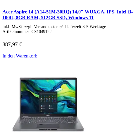
Business Captiva
Advanced Gaming Captiva
Acer Aspire 14 (A14-51M-30RQ) 14,0″ WUXGA, IPS, Intel i3-
Ultimate Gaming Captiva
100U, 8GB RAM, 512GB SSD, Windows 11
Highend Gaming Captiva
Workstation Captiva
inkl. MwSt. zzgl. Versandkosten ✅ Lieferzeit 3-5 Werktage
Fractal Design
Artikelnummer:
CS1049122
Dell PC
Alle Dell PCs anzeigen
887,97
€
DELL Professional PCs
DELL Workstations
In den Warenkorb
Fujitsu PC
Gigabyte PC
Hm24 PC
HP PC
Alle HP PCs anzeigen
HP Consumer PCs
HP All-in-Ones
OMEN PC
VICTUS by HP PCs
HP Professional PCs
HP Workstations
HP PC Zubehör
Hyrican PC
Lenovo PC
Alle Lenovo PCs anzeigen