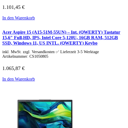
Tools & Utilities
1.101,45
€
Monitore
Alle Hersteller
In den Warenkorb
Acer Monitore
AOC Monitore
Apple Monitore
Acer Aspire 15 (A15-51M-55UN) – Int. (QWERTY) Tastatur
Asus Monitore
15,6″ Full-HD, IPS, Intel Core 5-120U, 16GB RAM, 512GB
BENQ Monitore
SSD, Windows 11, US INTL. (QWERTY) Keybo
Dell Monitore
Eizo Monitore
inkl. MwSt. zzgl. Versandkosten ✅ Lieferzeit 3-5 Werktage
Artikelnummer:
CS1050805
Gigabyte Monitore
HP Monitore
Iiyama Monitore
1.065,87
€
Lenovo Monitore
LG Monitore
In den Warenkorb
Msi Monitore
Philips Monitore
Samsung Monitore
Viewsonic Monitore
40 – 51 cm (15,6-20″)
53 – 58 cm (21-23″)
60 – 63 cm (23,6-25″)
67 – 73 cm (26,5-29″)
75 – 164 cm (29,5-65″)