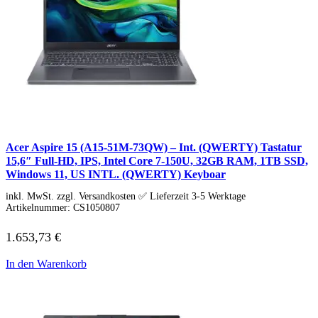
Acer Aspire 15 (A15-51M-73QW) – Int. (QWERTY) Tastatur
15,6″ Full-HD, IPS, Intel Core 7-150U, 32GB RAM, 1TB SSD,
Windows 11, US INTL. (QWERTY) Keyboar
inkl. MwSt. zzgl. Versandkosten ✅ Lieferzeit 3-5 Werktage
Artikelnummer:
CS1050807
1.653,73
€
In den Warenkorb