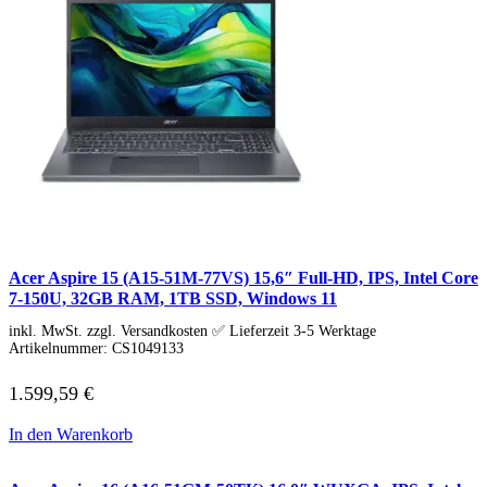
Acer Aspire 15 (A15-51M-77VS) 15,6″ Full-HD, IPS, Intel Core
7-150U, 32GB RAM, 1TB SSD, Windows 11
inkl. MwSt. zzgl. Versandkosten ✅ Lieferzeit 3-5 Werktage
Artikelnummer:
CS1049133
1.599,59
€
In den Warenkorb