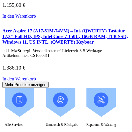
1.155,60
€
In den Warenkorb
Acer Aspire 17 (A17-51M-74VM) – Int. (QWERTY) Tastatur
17,3″ Full-HD, IPS, Intel Core 7-150U, 16GB RAM, 1TB SSD,
Windows 11, US INTL. (QWERTY) Keyboar
inkl. MwSt. zzgl. Versandkosten ✅ Lieferzeit 3-5 Werktage
Artikelnummer:
CS1050811
1.386,10
€
In den Warenkorb
Mehr Produkte anzeigen
Alle Services
Umtausch & Rückgabe
Reparatur & Wartung