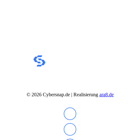
IdeaCentre All-in-One
IdeaCentre Multimedia
Y-/LEGION Gaming PCs
ThinkCentre
ThinkStation
Medion PC
Msi PC
Alle Msi PCs anzeigen
MSI All-in-One-PCs
MSI Gaming PCs
MSI Cubi
MSI PRO DP
MSI Desktop & Gaming PC
Zotac PC
PC-Hardware
Arbeitsspeicher (RAM)
Festplatten
©
2026
Cybersnap.de | Realisierung
ara8.de
Gaming Grafikkarte
Grafikkarten
Kühlung
Laufwerke
Lüfter
Mainboards
Netzteile
Prozessoren