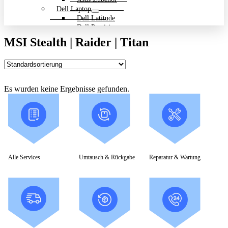
Dell Laptop
Dell Latitude
Dell Precision
Dell Zubehör
MSI Stealth | Raider | Titan
Gigabyte Laptop
Gigabyte Aero
Gigabyte Aorus
Gigabyte Multimedia und Ultrabooks
Backpack Bundle Aktion
Es wurden keine Ergebnisse gefunden.
HP Laptop
200 Serie
Dragonfly
EliteBook
ENVY
OmniBook
Pavilion
HP ProBook
Alle Services
Umtausch & Rückgabe
Reparatur & Wartung
Spectre
ZBook Workstation
ZBook Firefly
ZBook Fury
ZBook Power
ZBook Studio
ZBook Workstation