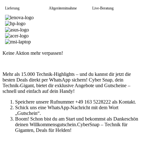
HP Zubehör
Huawei Laptop
Lieferung
Altgerätemitnahme
Live-Beratung
Lenovo Laptop
Lenovo Campus
Lenovo Chromebooks
Lenovo Convertibles
Lenovo Gaming
Lenovo ThinkPad
Alle ThinkPads
ThinkPad E-Serie
Keine Aktion mehr verpassen!
ThinkPad L-Serie
ThinkPad T-Serie
ThinkPad P-Serie
Mehr als 15.000 Technik-Highlights – und du kannst dir jetzt die
ThinkPad X-Serie
besten Deals direkt per WhatsApp sichern! Cyber Snap, dein
ThinkPad Yoga
Technik-Gigant, bietet dir exklusive Angebote und Gutscheine –
ThinkBook
schnell und einfach auf dein Handy!
Lenovo Ultrathin
V-Serie Ultrathin
Speichere unsere Rufnummer +49 163 5228222 als Kontakt.
IdeaPad Ultrathin
Schick uns eine WhatsApp-Nachricht mit dem Wort
Yoga Premium Ultrathin
„Gutschein“.
Lenovo Zubehör
Boom! Schon bist du am Start und bekommst als Dankeschön
Lenovo Docking & Hubs
deinen Willkommensgutschein.CyberSnap – Technik für
Lenovo Tasche & Rucksack
Giganten, Deals für Helden!
Lenovo Netzteile
Lenovo Eingabegeräte